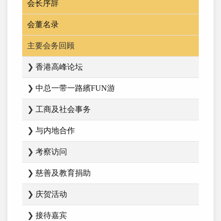
会长序辞
会董名录
主要会务回顾
❯
香港高峰论坛
❯
中总一带一路繽FUN游
❯
工商及社会事务
❯
与内地合作
❯
考察访问
❯
慈善及教育捐助
❯
庆贺活动
❯
接待嘉宾