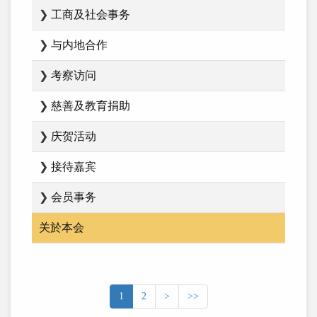
❯
工商及社会事务
❯
与内地合作
❯
考察访问
❯
慈善及教育捐助
❯
庆贺活动
❯
接待嘉宾
❯
会员事务
关於本会
1
2
>
>>