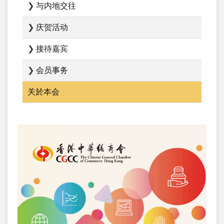
❯
与内地交往
❯
庆贺活动
❯
接待嘉宾
❯
会员事务
关於本会