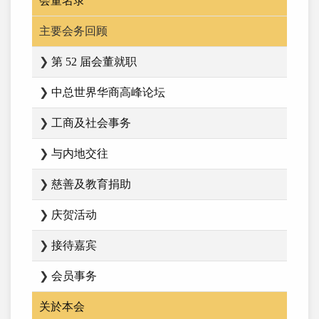
会董名录
主要会务回顾
❯
第 52 届会董就职
❯
中总世界华商高峰论坛
❯
工商及社会事务
❯
与内地交往
❯
慈善及教育捐助
❯
庆贺活动
❯
接待嘉宾
❯
会员事务
关於本会