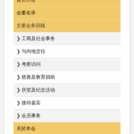
会董名录
主要会务回顾
❯
工商及社会事务
❯
与内地交往
❯
考察访问
❯
慈善及教育捐助
❯
庆贺及纪念活动
❯
接待嘉宾
❯
会员事务
关於本会