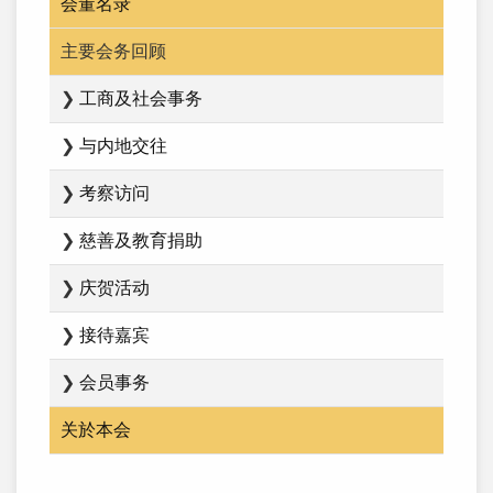
会董名录
主要会务回顾
❯
工商及社会事务
❯
与内地交往
❯
考察访问
❯
慈善及教育捐助
❯
庆贺活动
❯
接待嘉宾
❯
会员事务
关於本会