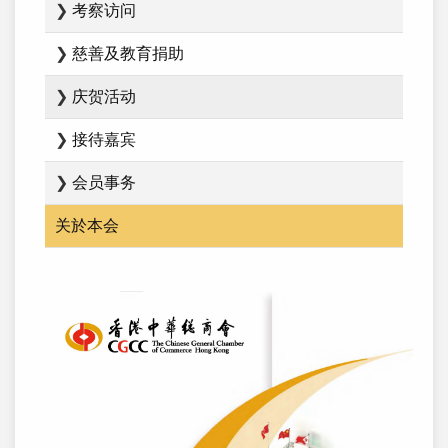
❯
考察访问
❯
慈善及教育捐助
❯
庆贺活动
❯
接待嘉宾
❯
会员事务
关於本会