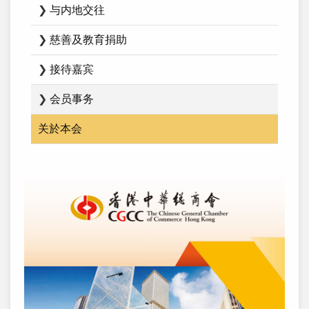
❯
与内地交往
❯
慈善及教育捐助
❯
接待嘉宾
❯
会员事务
关於本会