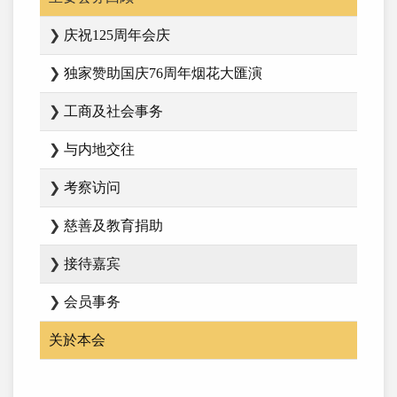
❯
庆祝125周年会庆
❯
独家赞助国庆76周年烟花大匯演
❯
工商及社会事务
❯
与内地交往
❯
考察访问
❯
慈善及教育捐助
❯
接待嘉宾
❯
会员事务
关於本会