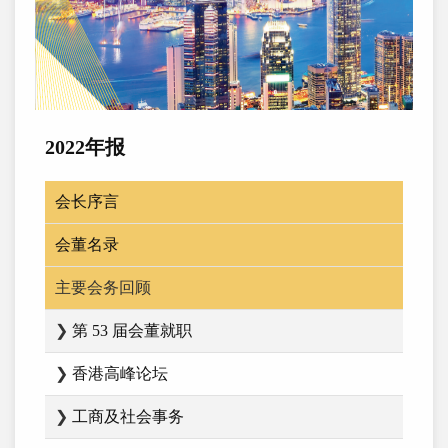
2022年报
会长序言
会董名录
主要会务回顾
❯
第 53 届会董就职
❯
香港高峰论坛
❯
工商及社会事务