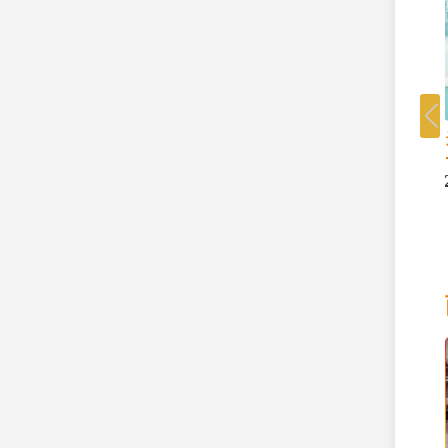
频:
选择视频:
制责任 中总欢迎立法会
2024 财政预算案前瞻
维护国家安全条例》