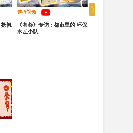
选择视频:
选择视频:
 扬帆
《商荟》专访 : 都市里的 环保
《商荟》专访 :
木匠小队
情怀历久不衰