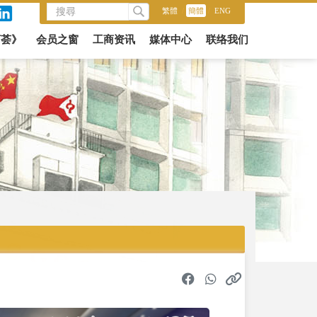
繁體
/
簡體
/
ENG
商荟》
会员之窗
工商资讯
媒体中心
联络我们