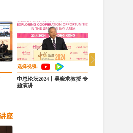
选择视频:
选择视频:
中总论坛2024丨吴晓求教授 专
中总论坛2024丨
节
题演讲
旨演讲
题讲座