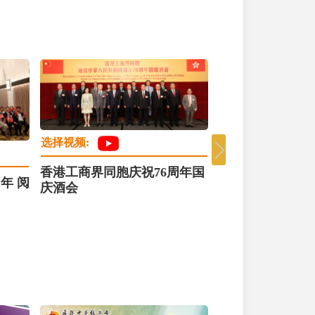
选择视频:
选择视频:
香港工商界同胞庆祝76周年国
年 阅
庆酒会
卓越名人交流系
司长林定国对话