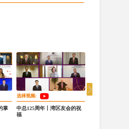
选择视频:
选择视频:
的掌
中总125周年丨湾区友会的祝
中总125周年丨
福
新章