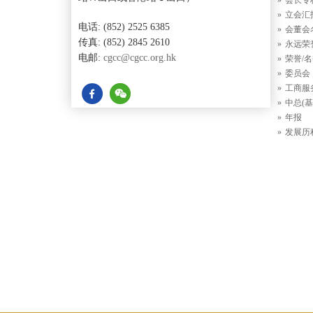
会长专
立会汇
电话: (852) 2525 6385
会董会
传真: (852) 2845 2610
永远荣
电邮:
cgcc@cgcc.org.hk
荣誉/
委员会
工商服
中总(基
年报
发展历