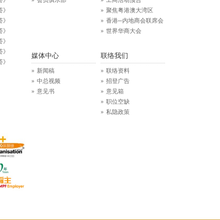
荟》
会员俱乐部
工商活动预告
荟》
聚焦粤港澳大湾区
荟》
香港─内地商会联席会
荟》
世界华商大会
荟》
荟》
媒体中心
联络我们
荟》
新闻稿
联络资料
中总视频
招登广告
意见书
意见箱
职位空缺
私隐政策