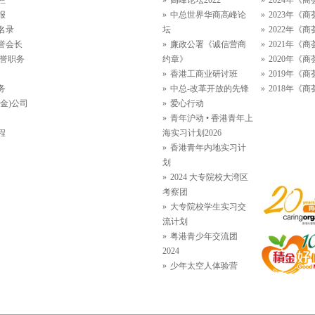
栏
高峰论坛2022
2024年《商
报
中总世界华商高峰论
2023年《商
名录
坛
2022年《商
誉会长
廉政公署《诚信营商
2021年《商
名誉职务
约章》
2020年《商
香港工商业研讨班
2019年《商
务
中总-改革开放的先锋
2018年《商
金)公司
爱心行动
青年沪动 • 香港青年上
程
海实习计划2026
香港青年内地实习计
划
2024 大专院校大湾区
考察团
大专院校学生实习交
流计划
粤港青少年交流团
2024
少年太空人体验营