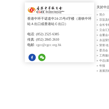
关於中
简介
香港中环干诺道中24-25号4字楼（港铁中环
宗旨及
站Ａ出口或香港站Ｃ出口）
会长专
立会汇
电话: (852) 2525 6385
会董会
传真: (852) 2845 2610
永远荣
电邮:
cgcc@cgcc.org.hk
荣誉/
委员会
工商服
中总(基
年报
发展历