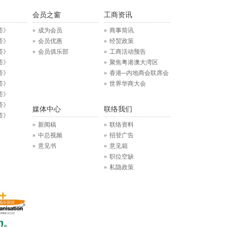
》
会员之窗
工商资讯
荟》
成为会员
商事简讯
荟》
会员优惠
经贸政策
荟》
会员俱乐部
工商活动预告
荟》
聚焦粤港澳大湾区
荟》
香港─内地商会联席会
荟》
世界华商大会
荟》
荟》
媒体中心
联络我们
荟》
新闻稿
联络资料
中总视频
招登广告
意见书
意见箱
职位空缺
私隐政策