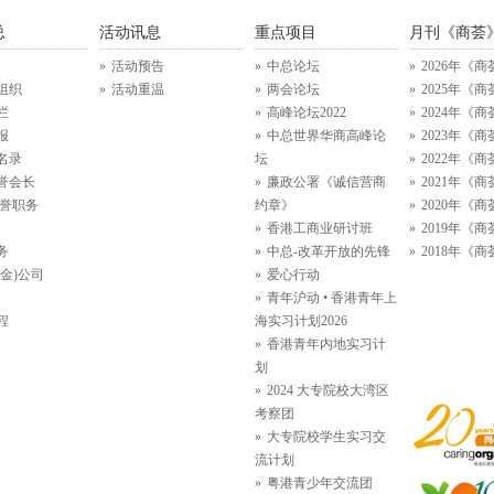
总
活动讯息
重点项目
月刊《商荟
活动预告
中总论坛
2026年《商
组织
活动重温
两会论坛
2025年《商
栏
高峰论坛2022
2024年《商
报
中总世界华商高峰论
2023年《商
名录
坛
2022年《商
誉会长
廉政公署《诚信营商
2021年《商
名誉职务
约章》
2020年《商
香港工商业研讨班
2019年《商
务
中总-改革开放的先锋
2018年《商
金)公司
爱心行动
青年沪动 • 香港青年上
程
海实习计划2026
香港青年内地实习计
划
2024 大专院校大湾区
考察团
大专院校学生实习交
流计划
粤港青少年交流团