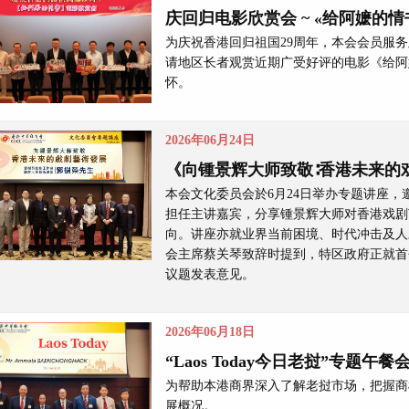
庆回归电影欣赏会 ~ «给阿嬷的情
为庆祝香港回归祖国29周年，本会会员服
请地区长者观赏近期广受好评的电影《给阿
怀。
2026年06月24日
《向锺景辉大师致敬∶香港未来的
本会文化委员会於6月24日举办专题讲座
担任主讲嘉宾，分享锺景辉大师对香港戏剧
向。讲座亦就业界当前困境、时代冲击及人
会主席蔡关琴致辞时提到，特区政府正就首
议题发表意见。
2026年06月18日
“Laos Today今日老挝”专题午餐
为帮助本港商界深入了解老挝市场，把握商
展概况。