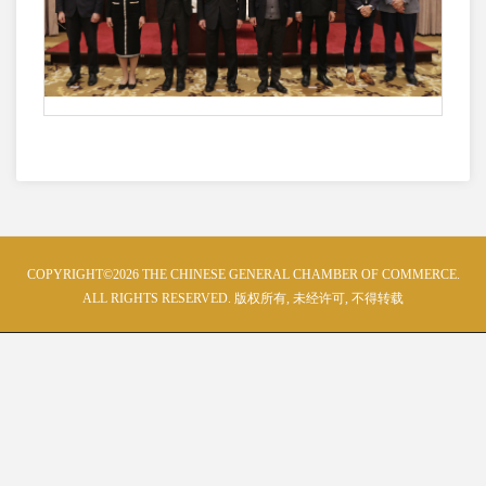
COPYRIGHT©2026 THE CHINESE GENERAL CHAMBER OF COMMERCE.
ALL RIGHTS RESERVED. 版权所有, 未经许可, 不得转载