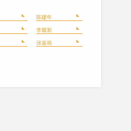
陈建年
李耀新
张嘉裕