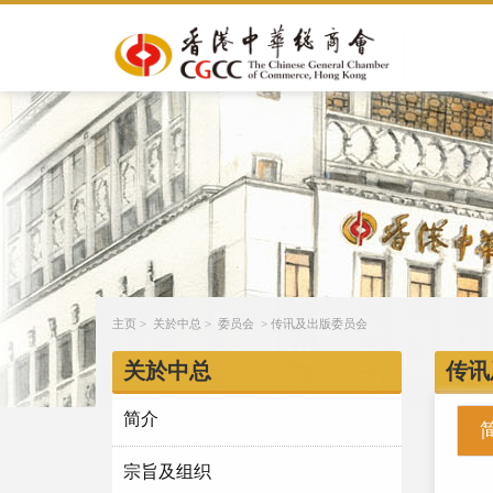
主页
>
关於中总
>
委员会
>
传讯及出版委员会
关於中总
传讯
简介
宗旨及组织