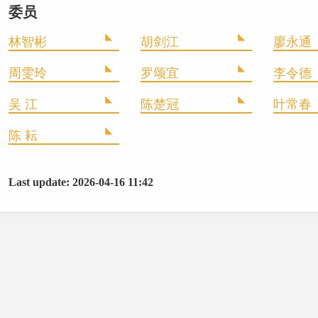
委员
林智彬
胡剑江
廖永通
周雯玲
罗颂宜
李令德
吴 江
陈楚冠
叶常春
陈 耘
Last update: 2026-04-16 11:42