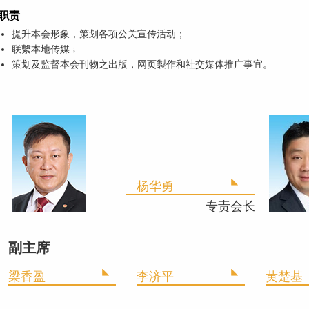
职责
提升本会形象，策划各项公关宣传活动；
联繫本地传媒﹔
策划及监督本会刊物之出版，网页製作和社交媒体推广事宜。
杨华勇
专责会长
副主席
梁香盈
李济平
黄楚基