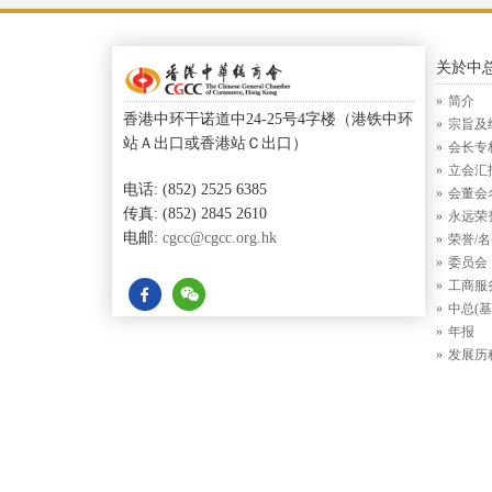
关於中
简介
香港中环干诺道中24-25号4字楼（港铁中环
宗旨及
站Ａ出口或香港站Ｃ出口）
会长专
立会汇
电话: (852) 2525 6385
会董会
传真: (852) 2845 2610
永远荣
电邮:
cgcc@cgcc.org.hk
荣誉/
委员会
工商服
中总(基
年报
发展历