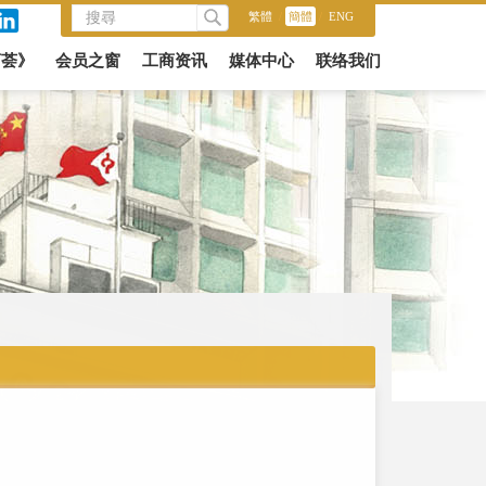
繁體
/
簡體
/
ENG
商荟》
会员之窗
工商资讯
媒体中心
联络我们