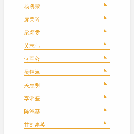
杨凯荣
廖美玲
梁颕雯
黄志伟
何军蓉
吴锦津
关惠明
李常盛
陈鸿基
甘刘惠英