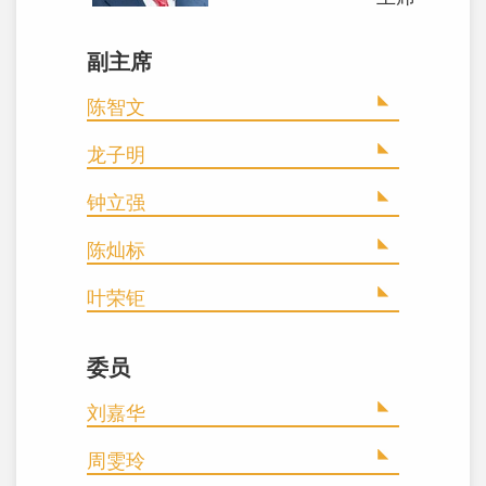
副主席
陈智文
龙子明
钟立强
陈灿标
叶荣钜
委员
刘嘉华
周雯玲