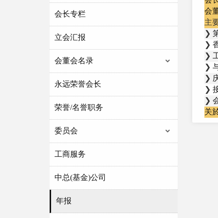
会
会长专栏
主
❯
立会汇报
❯
❯
会董会名录
❯
❯
永远荣誉会长
❯
❯
荣誉/名誉职务
关
委员会
工商服务
中总(基金)公司
年报