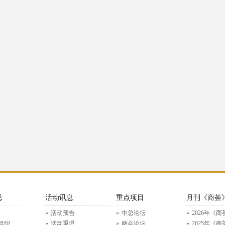
总
活动讯息
重点项目
月刊《商荟
活动预告
中总论坛
2026年《商
组织
活动重温
两会论坛
2025年《商