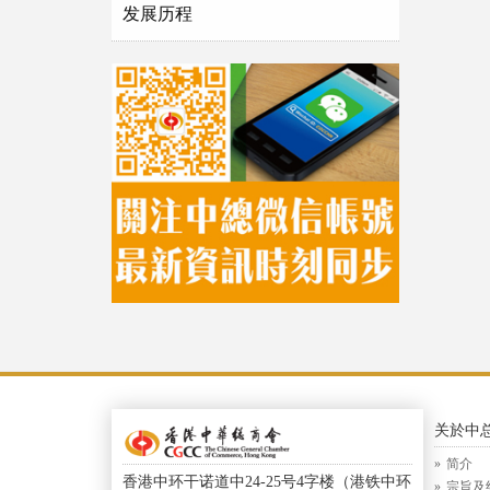
发展历程
关於中
简介
香港中环干诺道中24-25号4字楼（港铁中环
宗旨及