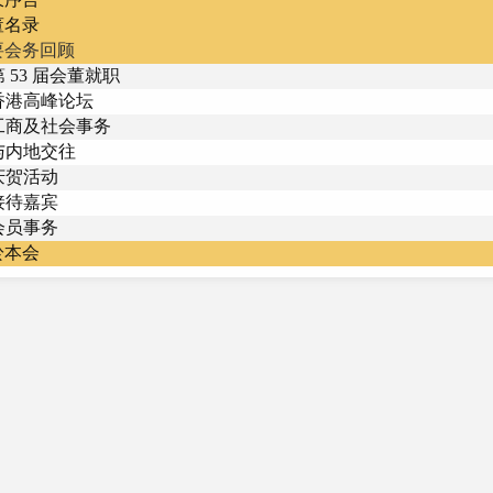
董名录
要会务回顾
第 53 届会董就职
香港高峰论坛
工商及社会事务
与内地交往
庆贺活动
接待嘉宾
会员事务
於本会