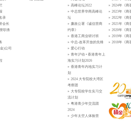
栏
高峰论坛2022
2024年《商
报
中总世界华商高峰论
2023年《商
名录
坛
2022年《商
誉会长
廉政公署《诚信营商
2021年《商
名誉职务
约章》
2020年《商
香港工商业研讨班
2019年《商
务
中总-改革开放的先锋
2018年《商
金)公司
爱心行动
青年沪动 • 香港青年上
程
海实习计划2026
香港青年内地实习计
划
2024 大专院校大湾区
考察团
大专院校学生实习交
流计划
粤港青少年交流团
2024
少年太空人体验营