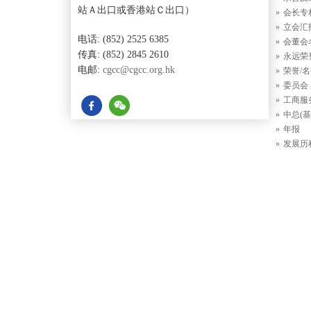
站Ａ出口或香港站Ｃ出口）
会长专
立会汇
电话: (852) 2525 6385
会董会
传真: (852) 2845 2610
永远荣
电邮:
cgcc@cgcc.org.hk
荣誉/
委员会
工商服
中总(基
年报
发展历