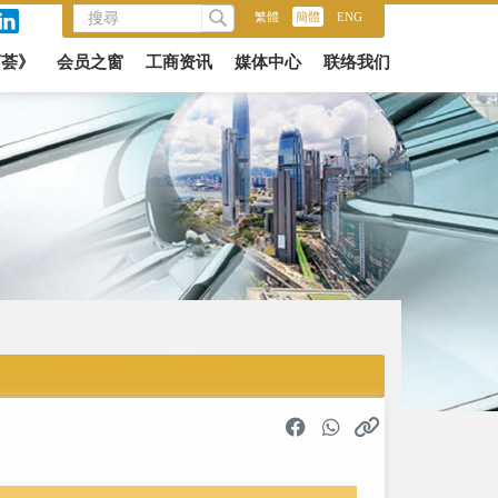
繁體
/
簡體
/
ENG
商荟》
会员之窗
工商资讯
媒体中心
联络我们