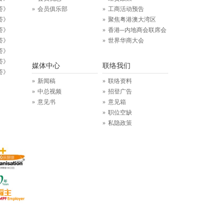
荟》
会员俱乐部
工商活动预告
荟》
聚焦粤港澳大湾区
荟》
香港─内地商会联席会
荟》
世界华商大会
荟》
荟》
媒体中心
联络我们
荟》
新闻稿
联络资料
中总视频
招登广告
意见书
意见箱
职位空缺
私隐政策