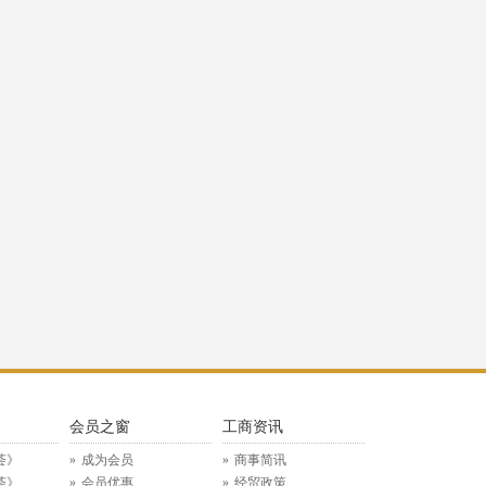
》
会员之窗
工商资讯
荟》
成为会员
商事简讯
荟》
会员优惠
经贸政策