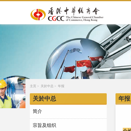
主页
>
关於中总
>
年报
关於中总
年报 
简介
宗旨及组织
会