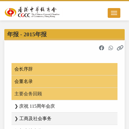
Toggle nav
年报 - 2015年报
会长序辞
会董名录
主要会务回顾
❯
庆祝 115周年会庆
❯
工商及社会事务