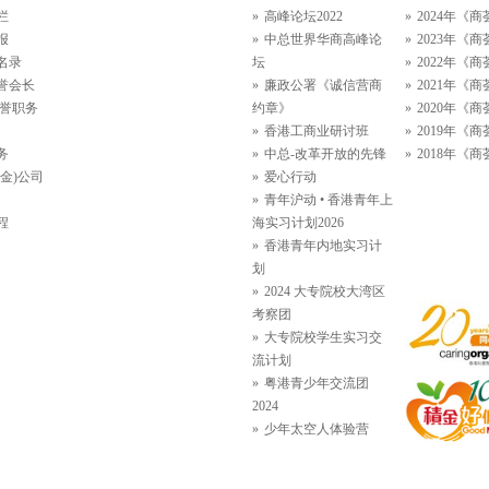
栏
高峰论坛2022
2024年《商
报
中总世界华商高峰论
2023年《商
名录
坛
2022年《商
誉会长
廉政公署《诚信营商
2021年《商
名誉职务
约章》
2020年《商
香港工商业研讨班
2019年《商
务
中总-改革开放的先锋
2018年《商
金)公司
爱心行动
青年沪动 • 香港青年上
程
海实习计划2026
香港青年内地实习计
划
2024 大专院校大湾区
考察团
大专院校学生实习交
流计划
粤港青少年交流团
2024
少年太空人体验营