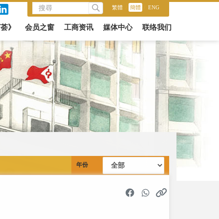
繁體
/
簡體
/
ENG
商荟》
会员之窗
工商资讯
媒体中心
联络我们
年份