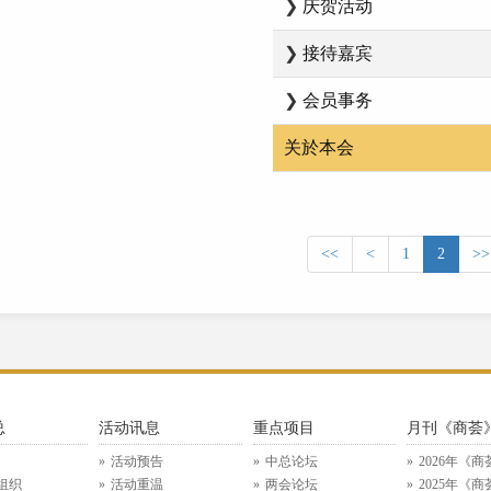
❯
庆贺活动
❯
接待嘉宾
❯
会员事务
关於本会
<<
<
1
2
>>
总
活动讯息
重点项目
月刊《商荟
活动预告
中总论坛
2026年《商
组织
活动重温
两会论坛
2025年《商