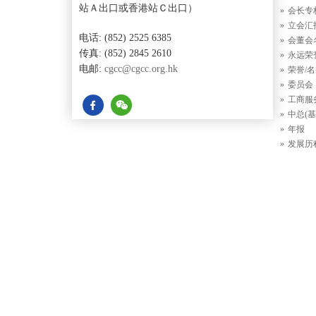
站Ａ出口或香港站Ｃ出口）
会长专
立会汇
电话: (852) 2525 6385
会董会
传真: (852) 2845 2610
永远荣
电邮:
cgcc@cgcc.org.hk
荣誉/
委员会
工商服
中总(基
年报
发展历