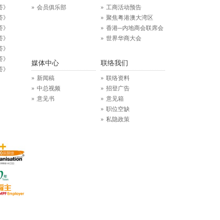
荟》
会员俱乐部
工商活动预告
荟》
聚焦粤港澳大湾区
荟》
香港─内地商会联席会
荟》
世界华商大会
荟》
荟》
媒体中心
联络我们
荟》
新闻稿
联络资料
中总视频
招登广告
意见书
意见箱
职位空缺
私隐政策