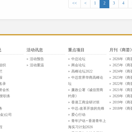
<<
<
1
2
3
4
总
活动讯息
重点项目
月刊《商荟
活动预告
中总论坛
2026年《商
组织
活动重温
两会论坛
2025年《商
栏
高峰论坛2022
2024年《商
报
中总世界华商高峰论
2023年《商
名录
坛
2022年《商
誉会长
廉政公署《诚信营商
2021年《商
名誉职务
约章》
2020年《商
香港工商业研讨班
2019年《商
务
中总-改革开放的先锋
2018年《商
金)公司
爱心行动
青年沪动 • 香港青年上
程
海实习计划2026