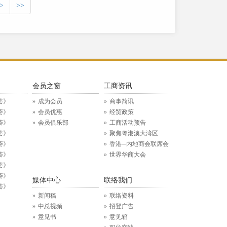
>
>>
》
会员之窗
工商资讯
荟》
成为会员
商事简讯
荟》
会员优惠
经贸政策
荟》
会员俱乐部
工商活动预告
荟》
聚焦粤港澳大湾区
荟》
香港─内地商会联席会
荟》
世界华商大会
荟》
荟》
媒体中心
联络我们
荟》
新闻稿
联络资料
中总视频
招登广告
意见书
意见箱