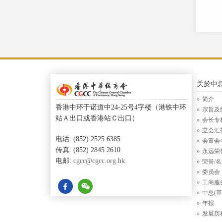
关於中
简介
香港中环干诺道中24-25号4字楼（港铁中环
宗旨及
站Ａ出口或香港站Ｃ出口）
会长专
立会汇
电话: (852) 2525 6385
会董会
传真: (852) 2845 2610
永远荣
电邮:
cgcc@cgcc.org.hk
荣誉/
委员会
工商服
中总(基
年报
发展历