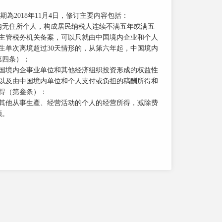
2018年11月4日，修订主要内容包括：
内无住所个人，构成居民纳税人连续不满五年或满五
向主管税务机关备案，可以只就由中国境内企业和个人
生单次离境超过30天情形的，从第六年起，中国境内
第四条）；
国境内企事业单位和其他经济组织投资形成的权益性
以及由中国境内单位和个人支付或负担的稿酬所得和
得（第叁条）：
其他从事生產、经营活动的个人的经营所得，减除费
额。