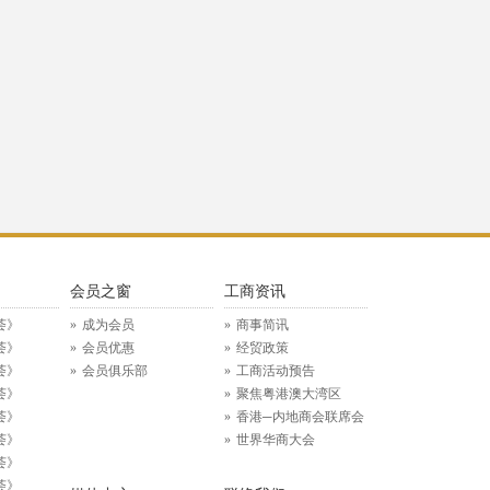
》
会员之窗
工商资讯
荟》
成为会员
商事简讯
荟》
会员优惠
经贸政策
荟》
会员俱乐部
工商活动预告
荟》
聚焦粤港澳大湾区
荟》
香港─内地商会联席会
荟》
世界华商大会
荟》
荟》