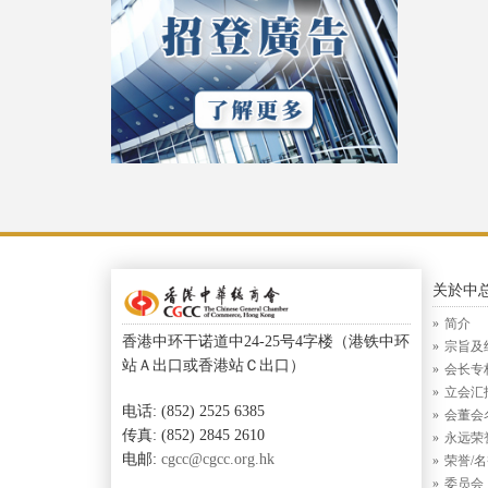
关於中
简介
香港中环干诺道中24-25号4字楼（港铁中环
宗旨及
站Ａ出口或香港站Ｃ出口）
会长专
立会汇
电话: (852) 2525 6385
会董会
传真: (852) 2845 2610
永远荣
电邮:
cgcc@cgcc.org.hk
荣誉/
委员会