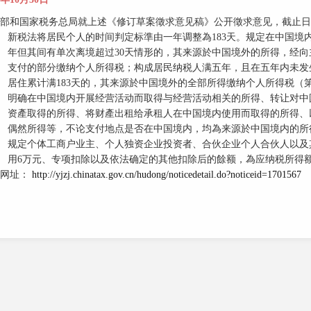
部和国家税务总局就上述《修订草案徵求意见稿》公开徵求意见，截止日期為
新税法将居民个人的时间判定标準由一年调整為183天。规定在中国境
年但其间有单次离境超过30天情形的，其来源於中国境外的所得，经
支付的部分缴纳个人所得税；构成居民纳税人满五年，且在五年内未发
居住累计满183天的，其来源於中国境外的全部所得缴纳个人所得税（
明确在中国境内开展经营活动而取得与经营活动相关的所得、转让对中
资產取得的所得、将财產出租给承租人在中国境内使用而取得的所得、
偶然所得等，不论支付地点是否在中国境内，均為来源於中国境内的所
规定个体工商户业主、个人独资企业投资者、合伙企业个人合伙人以及
用6万元、专项扣除以及依法确定的其他扣除后的餘额，為应纳税所得
阅网址：
http://yjzj.chinatax.gov.cn/hudong/noticedetail.do?noticeid=1701567