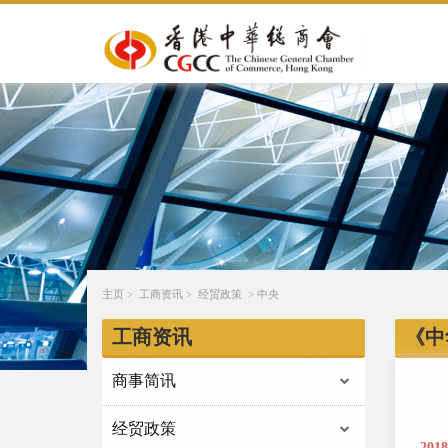
主页
>
工商资讯
>
经贸政策
>
中央
工商资讯
《中
商事简讯
经贸政策
201