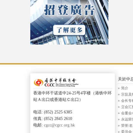
关於中
简介
香港中环干诺道中24-25号4字楼（港铁中环
宗旨及
站Ａ出口或香港站Ｃ出口）
会长专
立会汇
电话: (852) 2525 6385
会董会
传真: (852) 2845 2610
永远荣
电邮:
cgcc@cgcc.org.hk
荣誉/
委员会