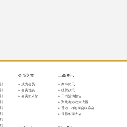
》
会员之窗
工商资讯
荟》
成为会员
商事简讯
荟》
会员优惠
经贸政策
荟》
会员俱乐部
工商活动预告
荟》
聚焦粤港澳大湾区
荟》
香港─内地商会联席会
荟》
世界华商大会
荟》
荟》