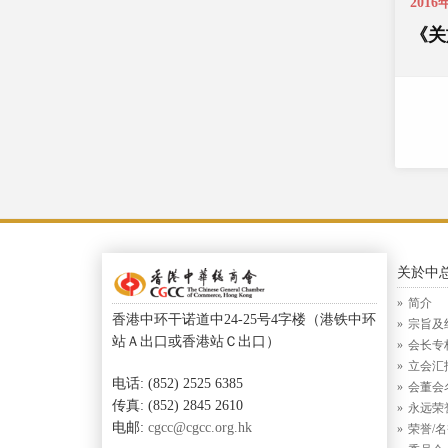
2016
《关
关於中
简介
香港中环干诺道中24-25号4字楼（港铁中环
宗旨及
站Ａ出口或香港站Ｃ出口）
会长专
立会汇
电话: (852) 2525 6385
会董会
传真: (852) 2845 2610
永远荣
电邮:
cgcc@cgcc.org.hk
荣誉/