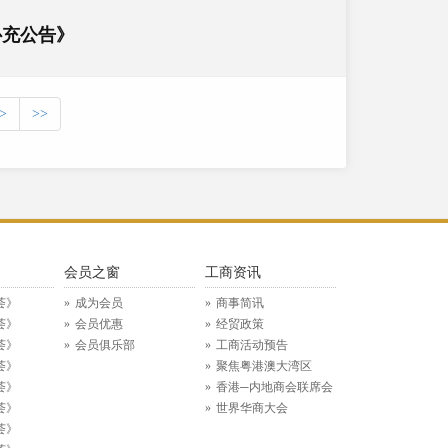
补充公告》
>
>>
》
会员之窗
工商资讯
荟》
成为会员
商事简讯
荟》
会员优惠
经贸政策
荟》
会员俱乐部
工商活动预告
荟》
聚焦粤港澳大湾区
荟》
香港─内地商会联席会
荟》
世界华商大会
荟》