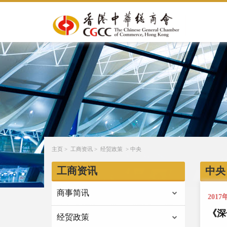
主页
>
工商资讯
>
经贸政策
>
中央
工商资讯
中央
商事简讯
2017
《深
经贸政策