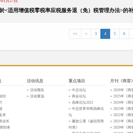
年01月27日
於<适用增值税零税率应税服务退（免）税管理办法>的
<<
<
3
4
5
6
总
活动讯息
重点项目
月刊《商荟
活动预告
中总论坛
2026年《商
组织
活动重温
两会论坛
2025年《商
栏
高峰论坛2022
2024年《商
报
中总世界华商高峰论
2023年《商
名录
坛
2022年《商
誉会长
廉政公署《诚信营商
2021年《商
名誉职务
约章》
2020年《商