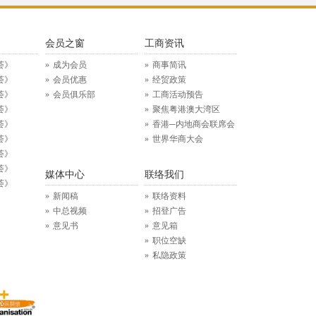
》
会员之窗
工商资讯
荟》
成为会员
商事简讯
荟》
会员优惠
经贸政策
荟》
会员俱乐部
工商活动预告
荟》
聚焦粤港澳大湾区
荟》
香港─内地商会联席会
荟》
世界华商大会
荟》
荟》
媒体中心
联络我们
荟》
新闻稿
联络资料
中总视频
招登广告
意见书
意见箱
职位空缺
私隐政策