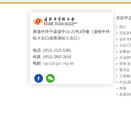
关於中
简介
香港中环干诺道中24-25号4字楼（港铁中环
宗旨及
站Ａ出口或香港站Ｃ出口）
会长专
立会汇
电话: (852) 2525 6385
会董会
传真: (852) 2845 2610
永远荣
电邮:
cgcc@cgcc.org.hk
荣誉/
委员会
工商服
中总(基
年报
发展历