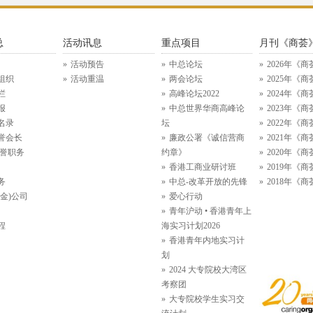
总
活动讯息
重点项目
月刊《商荟
活动预告
中总论坛
2026年《商
组织
活动重温
两会论坛
2025年《商
栏
高峰论坛2022
2024年《商
报
中总世界华商高峰论
2023年《商
名录
坛
2022年《商
誉会长
廉政公署《诚信营商
2021年《商
名誉职务
约章》
2020年《商
香港工商业研讨班
2019年《商
务
中总-改革开放的先锋
2018年《商
金)公司
爱心行动
青年沪动 • 香港青年上
程
海实习计划2026
香港青年内地实习计
划
2024 大专院校大湾区
考察团
大专院校学生实习交