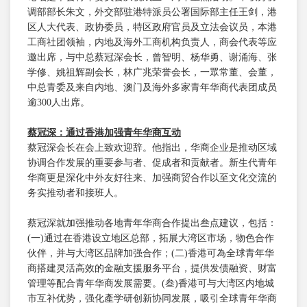
调部部长朱文，外交部驻港特派员公署国际部主任王剑，港
区人大代表、政协委员，特区政府官员及立法会议员，本港
工商社团领袖，内地及海外工商机构负责人，商会代表等应
邀出席，与中总蔡冠深会长，曾智明、杨华勇、谢涌海、张
学修、姚祖辉副会长，林广兆荣誉会长，一眾常董、会董，
中总青委及来自内地、澳门及海外多家青年华商代表团成员
逾300人出席。
蔡冠深：通过香港加强青年华商互动
蔡冠深会长在会上致欢迎辞。他指出，华商企业是推动区域
协调合作发展的重要参与者、促成者和贡献者。新生代青年
华商更是深化中外友好往来、加强商贸合作以至文化交流的
务实推动者和接班人。
蔡冠深就加强推动各地青年华商合作提出叁点建议，包括：
(一)通过在香港设立地区总部，拓展大湾区市场，物色合作
伙伴，并与大湾区品牌加强合作；(二)香港可為全球青年华
商搭建灵活高效的金融支援服务平台，提供发债融资、财富
管理等配合青年华商发展需要。(叁)香港可与大湾区内地城
市互补优势，强化產学研创新协同发展，吸引全球青年华商