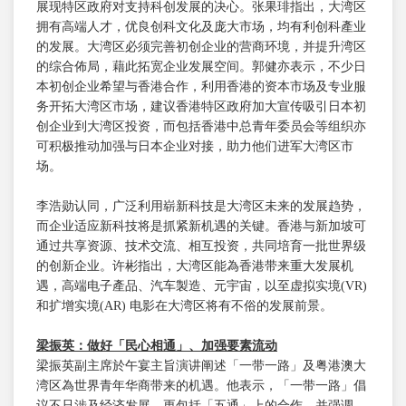
展现特区政府对支持科创发展的决心。张果琲指出，大湾区
拥有高端人才，优良创科文化及庞大市场，均有利创科產业
的发展。大湾区必须完善初创企业的营商环境，并提升湾区
的综合佈局，藉此拓宽企业发展空间。郭健亦表示，不少日
本初创企业希望与香港合作，利用香港的资本市场及专业服
务开拓大湾区市场，建议香港特区政府加大宣传吸引日本初
创企业到大湾区投资，而包括香港中总青年委员会等组织亦
可积极推动加强与日本企业对接，助力他们进军大湾区市
场。
李浩勋认同，广泛利用崭新科技是大湾区未来的发展趋势，
而企业适应新科技将是抓紧新机遇的关键。香港与新加坡可
通过共享资源、技术交流、相互投资，共同培育一批世界级
的创新企业。许彬指出，大湾区能為香港带来重大发展机
遇，高端电子產品、汽车製造、元宇宙，以至虚拟实境(VR)
和扩增实境(AR) 电影在大湾区将有不俗的发展前景。
梁振英：做好「民心相通」、加强要素流动
梁振英副主席於午宴主旨演讲阐述「一带一路」及粤港澳大
湾区為世界青年华商带来的机遇。他表示，「一带一路」倡
议不只涉及经济发展，更包括「五通」上的合作，并强调