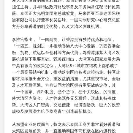
澳大湾区发展的前景和机遇，邀请到香港立法会议员李惟宏
担任主持，并与特区政府财经事务及库务局常任秘书长甄美
薇、泰国正大光明集团副总裁蚁龙、马来西亚百事达国际联
运有限公司执行董事长吴岳峰、一国两制研究中心研究总监
方舟分享香港的制度优势，以及大湾区发展机遇。
李惟宏指出，「一国两制」让香港拥有独特优势和地位，
「十四五」规划进一步推动香港八大中心发展，巩固香港金
融、贸易、航运以至创科等方面优势，為香港抓紧大湾区发
展机遇奠下重要基础。甄美薇指出，大湾区在国家发展大局
中具有很高的政策定位，大湾区9+2城市在结构上都形成了
一个最高层结构机制，推动落实区内各项政策措施。特区政
府将持续推出全方位、重效益的措施，尤其重视市场、金融
及人才互联互通。方舟认同大湾区拥有重要战略定位，其
「一个国家、两种制度、叁个货币、叁个关税区」的制度，
使大湾区内资金、人才往来既多元又联通，形成其特殊优
势。大湾区人口密集、交通便捷、经济圈活跃，巨大的投资
规模及发展潜力给予华商青年创造崭新机会。
从东盟企业角度而言，蚁龙表示泰国工商界非常看好香港和
大湾区发展前景，并一直推动泰国华商积极在区内进行投