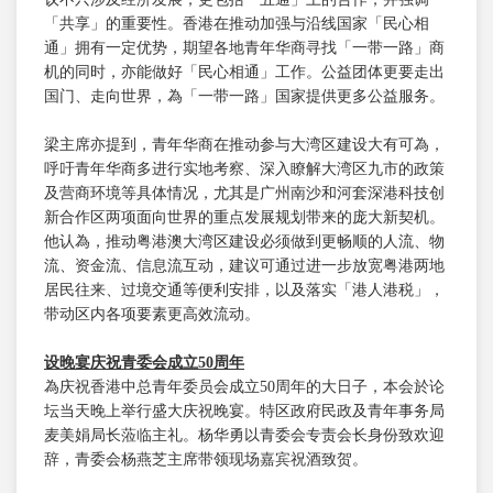
「共享」的重要性。香港在推动加强与沿线国家「民心相
通」拥有一定优势，期望各地青年华商寻找「一带一路」商
机的同时，亦能做好「民心相通」工作。公益团体更要走出
国门、走向世界，為「一带一路」国家提供更多公益服务。
梁主席亦提到，青年华商在推动参与大湾区建设大有可為，
呼吁青年华商多进行实地考察、深入瞭解大湾区九市的政策
及营商环境等具体情况，尤其是广州南沙和河套深港科技创
新合作区两项面向世界的重点发展规划带来的庞大新契机。
他认為，推动粤港澳大湾区建设必须做到更畅顺的人流、物
流、资金流、信息流互动，建议可通过进一步放宽粤港两地
居民往来、过境交通等便利安排，以及落实「港人港税」，
带动区内各项要素更高效流动。
设晚宴庆祝青委会成立
50
周年
為庆祝香港中总青年委员会成立50周年的大日子，本会於论
坛当天晚上举行盛大庆祝晚宴。特区政府民政及青年事务局
麦美娟局长蒞临主礼。杨华勇以青委会专责会长身份致欢迎
辞，青委会杨燕芝主席带领现场嘉宾祝酒致贺。