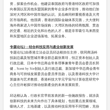
资，探索合作机会。他建议泰国政府与香港特区政府可加强
向泰国以至其他东盟国家的青年企业多作宣传，推动他们加
深对大湾区和中国市场的认识。吴岳峰同样重视香港及大湾
区市场商机。他强调，香港的国际金融体系完善，大大便利
海外商家进入中国市场採购；大湾区热络的经商氛围、贯连
的交通、相近的文化和出色的人才，都是非常吸引马来西亚
和东盟地区企业进场落地、拓展业务。
专题论坛
2
：结合科技应用与產业创新发展
专题论坛2由香港立法会议员邱达根担任主持，联同商汤科
技副总裁及智慧城市事业群总裁张果琲，恒正资本创始人及
行政总裁、日本中华总商会常务理事兼青年委员会委员长郭
健，Scent by Six创始人及行政总裁、新加坡中华总商会青年
商务与可持续发展委员会委员李浩勋，以及香港科技大学计
算媒体与艺术教授、香港科技大学元宇宙与计算创意研究中
心主任许彬探讨推动创新產业的未来发展前景。
邱达根认為，行政长官早前发表的新一份施政报告，就涉及
创新科技的未来方向作出了具体规划，包括重点发展领域、
吸纳人才、土地基建，以及推动科技应用等不同范畴，充份