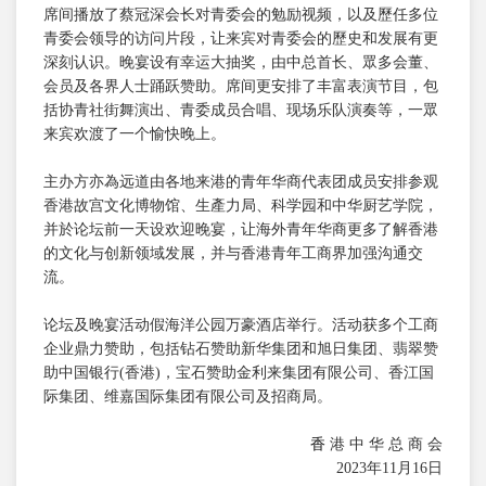
席间播放了蔡冠深会长对青委会的勉励视频，以及歷任多位
青委会领导的访问片段，让来宾对青委会的歷史和发展有更
深刻认识。晚宴设有幸运大抽奖，由中总首长、眾多会董、
会员及各界人士踊跃赞助。席间更安排了丰富表演节目，包
括协青社街舞演出、青委成员合唱、现场乐队演奏等，一眾
来宾欢渡了一个愉快晚上。
主办方亦為远道由各地来港的青年华商代表团成员安排参观
香港故宫文化博物馆、生產力局、科学园和中华厨艺学院，
并於论坛前一天设欢迎晚宴，让海外青年华商更多了解香港
的文化与创新领域发展，并与香港青年工商界加强沟通交
流。
论坛及晚宴活动假海洋公园万豪酒店举行。活动获多个工商
企业鼎力赞助，包括钻石赞助新华集团和旭日集团、翡翠赞
助中国银行(香港)，宝石赞助金利来集团有限公司、香江国
际集团、维嘉国际集团有限公司及招商局。
香
港 中 华 总 商 会
2023年11月16日