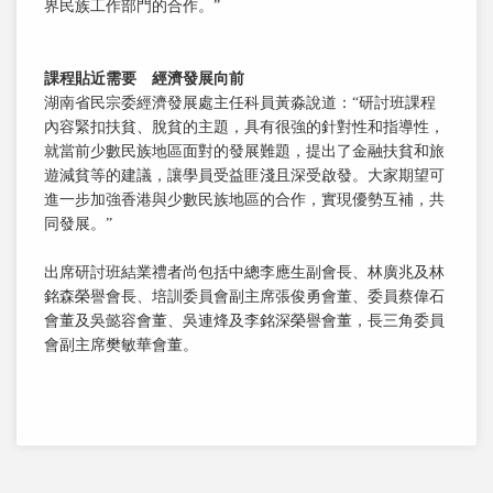
界民族工作部門的合作。”
課程貼近需要 經濟發展向前
湖南省民宗委經濟發展處主任科員黃淼說道：“研討班課程
內容緊扣扶貧、脫貧的主題，具有很強的針對性和指導性，
就當前少數民族地區面對的發展難題，提出了金融扶貧和旅
遊減貧等的建議，讓學員受益匪淺且深受啟發。大家期望可
進一步加強香港與少數民族地區的合作，實現優勢互補，共
同發展。”
出席研討班結業禮者尚包括中總李應生副會長、林廣兆及林
銘森榮譽會長、培訓委員會副主席張俊勇會董、委員蔡偉石
會董及吳懿容會董、吳連烽及李銘深榮譽會董，長三角委員
會副主席樊敏華會董。