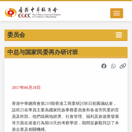
Toggle nav
委员会
中总与国家民委再办研讨班
2017年06月28日
香港中華總商會第219期香港工商業研討班日前圓滿結束，
該班25名學員主要為國家民族事務委員會和各省市民委的官
員及幹部。他們就兩地經濟、社會管理、福利及旅遊業發展
等方面在港進行為期10天的考察學習，期間並參觀拜訪了本
港企業及相關機構。