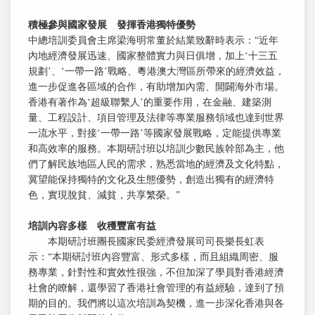
積極參與國家發展 發揮香港獨特優勢
中總培訓委員會主席梁海明常董於結業致辭時表示：“近年
內地經濟發展迅速、國家整體實力與日俱增，加上‘十三五
規劃’、‘一帶一路’戰略、粵港澳大灣區所帶來的經濟效益，
進一步促進各區域的合作，有助增加內需、開闢海外市場。
香港有著作為‘超級聯繫人’的重要作用，在金融、建築測
量、工程設計、項目管理及法律等專業服務領域也達到世界
一流水平，對接‘一帶一路’等國家發展戰略，定能提供專業
和高效率的服務。本期研討班以培訓少數民族幹部為主，他
們了解民族地區人民的需求，熟悉當地的經濟及文化特點，
冀望能保持獨特的文化及生態優勢，創造出獨有的經濟特
色，實現脫貧、減貧，共享繁榮。”
培訓內容多樣 收穫豐富有益
本期研討班團長國家民委經濟發展司司長樂長虹表
示：“本期研討班內容豐富、形式多樣，而且組織周密、服
務專業，針對性和實效性很強，不但加深了學員對香港經濟
社會的瞭解，還學習了香港社會管理的有益經驗，達到了預
期的目的。我們將以這次培訓為契機，進一步深化香港與各