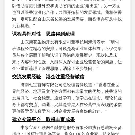
以借助香港引进外资和协助省内的企业‘走出去’，另一方面
也可以跟香港深化合作，共同开拓新的发展领域。我相信香
港一定可以配合山东省长远的发展需要，而香港亦可从中找
到新机遇。”
课程具针对性 思路得到疏理
山东康花生物开发有限公司董事长周海清表示：“研讨
班课程经过精心的安排，可说是為企业量体裁衣，不仅使学
员从各个层面了解和认识了香港的发展歷史、现状以及未
来；内容针对性强，又能深入探讨企业经营管治的问题，让
企业重新疏理了管理思路，消除了不少疑问。”
交流发展经验 港企注重经营诚信
济南七宝首饰有限公司总经理曹静说道：“香港在全世
界的经济、地理及文化等方面都有非常大的优势，使香港的
发展腾飞，社会稳定。通过学习，使学员在理念、理论和业
务上都有交流、沟通，尤其是香港人在经营中所表现的诚信
更值得学员认真学习，对企业发展有良好的啟迪。”
建立交流平台 取得丰富成果
中泉宝泰互联网金融信息服务有限公司执行总裁杨圣贤
指出：“以研讨班作為平台，集合山东的企业家一起来港学