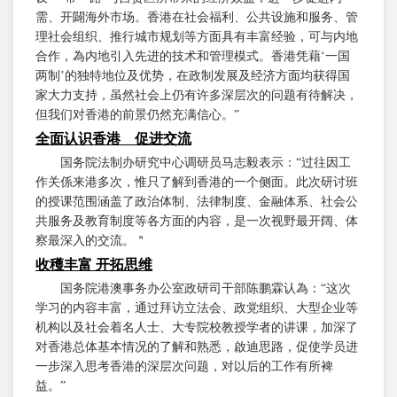
需、开闢海外市场。香港在社会福利、公共设施和服务、管
理社会组织、推行城市规划等方面具有丰富经验，可与内地
合作，為内地引入先进的技术和管理模式。香港凭藉‘一国
两制’的独特地位及优势，在政制发展及经济方面均获得国
家大力支持，虽然社会上仍有许多深层次的问题有待解决，
但我们对香港的前景仍然充满信心。”
全面认识香港 促进交流
国务院法制办研究中心调研员马志毅表示：“过往因工
作关係来港多次，惟只了解到香港的一个侧面。此次研讨班
的授课范围涵盖了政治体制、法律制度、金融体系、社会公
共服务及教育制度等各方面的内容，是一次视野最开阔、体
察最深入的交流。＂
收穫丰富 开拓思维
国务院港澳事务办公室政研司干部陈鹏霖认為：“这次
学习的内容丰富，通过拜访立法会、政党组织、大型企业等
机构以及社会着名人士、大专院校教授学者的讲课，加深了
对香港总体基本情况的了解和熟悉，啟迪思路，促使学员进
一步深入思考香港的深层次问题，对以后的工作有所裨
益。”