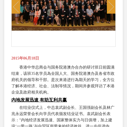
Previous
Next
2015年06月18日
香港中华总商会与国务院港澳办合办的研讨班日前圆满
结束，该班35名学员為全国人大、国务院港澳办及各省市政
府机关的领导和干部。是次来港进行為期天的学习，全方位
了解本港经济、社会、法制等情况，期间并参观拜访了本港
企业及政府相关机构。
内地发展迅速 有助互利共赢
在结业仪式上，中总袁武副会长、王国强副会长及林广
兆永远荣誉会长向学员代表颁发结业证书。袁武副会长表
示：“内地经济发展迅速、国家整体实力与日俱增，加上建
设‘一带一路’与自贸区所带来的经济效益，进一步促进内