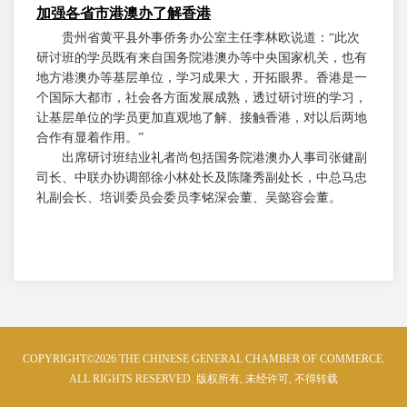
加强各省市港澳办了解香港
贵州省黄平县外事侨务办公室主任李林欧说道：“此次
研讨班的学员既有来自国务院港澳办等中央国家机关，也有
地方港澳办等基层单位，学习成果大，开拓眼界。香港是一
个国际大都市，社会各方面发展成熟，透过研讨班的学习，
让基层单位的学员更加直观地了解、接触香港，对以后两地
合作有显着作用。”
出席研讨班结业礼者尚包括国务院港澳办人事司张健副
司长、中联办协调部徐小林处长及陈隆秀副处长，中总马忠
礼副会长、培训委员会委员李铭深会董、吴懿容会董。
COPYRIGHT©2026 THE CHINESE GENERAL CHAMBER OF COMMERCE.
ALL RIGHTS RESERVED. 版权所有, 未经许可, 不得转载