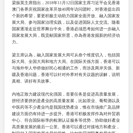
梁振英主席指出，2018年11月12日国家主席习近平会见香港
澳门各界庆祝国家改革开放40周年访问团时，对香港提出四
个新的希望，要更积极主动助力国家全面开放、融入国家发
展大局、参与国家治理实践，以及促进国际人文交流。随着
国家逐渐走近世界舞台中央，香港必须思考如何进一步融入
国家发展大局，既贡献国家所需，亦為香港发掘新的经济动
力。
梁主席认為，融入国家发展大局可从叁个维度切入，包括国
际大局、全国大局和地方大局。在国际关係方面，香港可以
与海外华人华侨做好民心相通的工作，而涉及两岸关係、新
疆及香港问题，香港可以针对外界对有关议题的误解，说明
真相、讲好有关故事。
内地正致力建设现代化强国，首要任务是促进高质量发展，
拼经济要拼的是產业的高质量发展，比如茶业、葡萄酒以及
中医药等不少產业均是我国优势產业，惟在市场推广及品牌
建设方面仍有待进一步提升。香港可积极发挥作為对外贸易
中心、符合国际标準的检测认证服务等优势，协助做好產业
高质量发展的最后一公里。香港可以通过对接地方和產业，