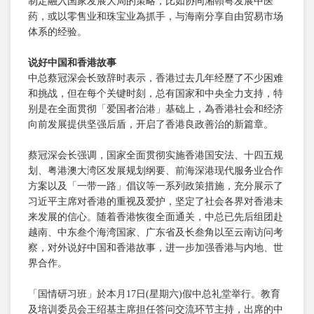
制定融入国家发展大局的策略，比如协同湘贑粤发展中医
药，或以零售业和珠宝业為抓手，与海南分享自由贸易市场
体系的经验。
说好中国和香港故事
中总蔡冠深会长致辞时表示，香港过去几年经歷了不少困难
和挑战，但在每个关键时刻，总有国家和中央全力支持，特
别是在全面贯彻「爱国者治港」基础上，為香港社会和经济
向前发展提供坚强后盾，开启了香港良政善治的新篇章。
蔡冠深会长强调，国家全面贯彻实施香港国安法、十四五规
划、粤港澳大湾区发展规划纲要、前海深港现代服务业合作
方案以及「一带一路」倡议等一系列政策措施，充分展示了
习近平主席对香港的重视及爱护，坚定了社会各界对香港未
来发展的信心。随着香港恢復全面通关，中总已先后组团赴
越南、中东叁个海湾国家、广东省及长叁角以至云南访问考
察，对外说好中国和香港故事，进一步加强香港与内地、世
界合作。
「国情研习班」於本月17日(星期六)假中总礼堂举行。教育
及培训委员会王绍基主席担任答问交流环节主持，出席的中