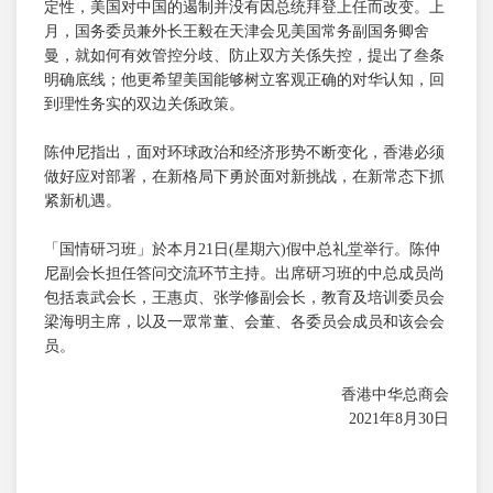
定性，美国对中国的遏制并没有因总统拜登上任而改变。上
月，国务委员兼外长王毅在天津会见美国常务副国务卿舍
曼，就如何有效管控分歧、防止双方关係失控，提出了叁条
明确底线；他更希望美国能够树立客观正确的对华认知，回
到理性务实的双边关係政策。
陈仲尼指出，面对环球政治和经济形势不断变化，香港必须
做好应对部署，在新格局下勇於面对新挑战，在新常态下抓
紧新机遇。
「国情研习班」於本月21日(星期六)假中总礼堂举行。陈仲
尼副会长担任答问交流环节主持。出席研习班的中总成员尚
包括袁武会长，王惠贞、张学修副会长，教育及培训委员会
梁海明主席，以及一眾常董、会董、各委员会成员和该会会
员。
香港中华总商会
2021年8月30日