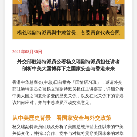
楊義瑞副特派員與中總首長、各委員會代表合照
2021年08月30日
外交部驻港特派员公署杨义瑞副特派员担任讲者
剖析中美大国博弈下之国家安全与香港未来
香港中华总商会(中总)日前举办「国情研习班」，邀请外交
部驻港特派员公署杨义瑞副特派员担任主讲嘉宾，详细分析
中美大国之间复杂多变的歷史关係，以及在此关係下的香港
该如何应对，并与中总成员互动交流意见。
从中美歷史背景 看国家安全与外交政策
杨义瑞副特派员回顾及分析了美国总统拜登上任以来的中美
关係变化，并指出合作、竞争与对抗将贯穿美国未来的对华