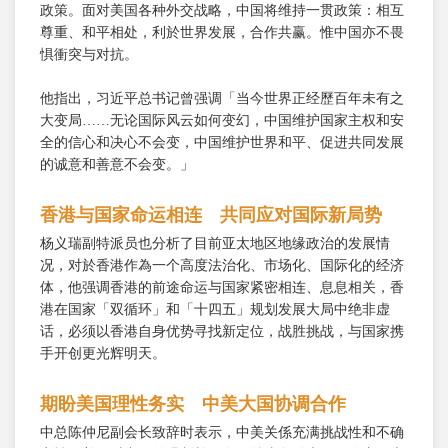
政策。面对美国各种外交战略，中国将维持一贯政策：相互
尊重、和平相处，利於世界发展，合作共赢。惟中国亦不畏
惧衝突与对抗。
他指出，习近平总书记曾强调「当今世界正经歷百年未有之
大变局……无论国际风云如何变幻，中国维护国家主权和安
全的信心和决心不会变，中国维护世界和平、促进共同发展
的诚意和善意不会变。」
香港与国家命运相连 共同应对国际新局势
杨义瑞副特派员也分析了目前亚太地区地缘政治的发展情
况，对於香港作為一个高度法治化、市场化、国际化的经济
体，他强调香港的前途命运与国家紧密相连、息息相关，香
港在国家「双循环」和「十四五」规划发展大局中绝非虚
话，必须以香港自身优势寻找新定位，战胜挑战，与国家携
手开创更光辉明天。
期盼美国理性务实 中美大国协调合作
中总陈仲尼副会长致辞时表示，中美关係充满挑战性和不确