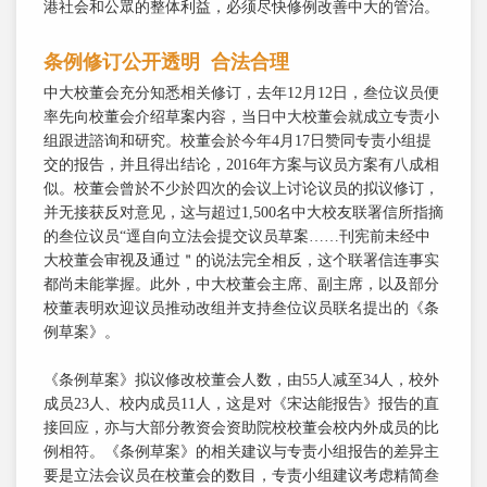
港社会和公眾的整体利益，必须尽快修例改善中大的管治。
条例修订公开透明 合法合理
中大校董会充分知悉相关修订，去年12月12日，叁位议员便
率先向校董会介绍草案内容，当日中大校董会就成立专责小
组跟进諮询和研究。校董会於今年4月17日赞同专责小组提
交的报告，并且得出结论，2016年方案与议员方案有八成相
似。校董会曾於不少於四次的会议上讨论议员的拟议修订，
并无接获反对意见，这与超过1,500名中大校友联署信所指摘
的叁位议员“逕自向立法会提交议员草案……刊宪前未经中
大校董会审视及通过＂的说法完全相反，这个联署信连事实
都尚未能掌握。此外，中大校董会主席、副主席，以及部分
校董表明欢迎议员推动改组并支持叁位议员联名提出的《条
例草案》。
《条例草案》拟议修改校董会人数，由55人减至34人，校外
成员23人、校内成员11人，这是对《宋达能报告》报告的直
接回应，亦与大部分教资会资助院校校董会校内外成员的比
例相符。《条例草案》的相关建议与专责小组报告的差异主
要是立法会议员在校董会的数目，专责小组建议考虑精简叁