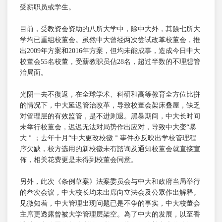
受薪职员或学生。
目前，受教资会资助的八所大学中，除中大外，其餘七所大
学均已重组校董会。虽然中大曾经两次尝试改革校董会，推
出2009年方案和2016年方案，但均未能成事，造成今日中大
校董会55名校董，受薪教职员佔28名，超过半数的不理想管
治局面。
光阴一去不復返，在全球学术、科研和高等教育全方位比拼
的情况下，中大延迟管治改革，导致校董会架床叠屋，缺乏
对管理层的有效监管，是不进则退。黑暴期间，中大长时间
未举行校董会，迟迟无法对局势作出应对，导致中大变“暴
大＂；去年十月“中大更改校徽＂事件亦反映出学校管理程
序欠缺，校方选用的新校徽未有諮询及通知校董会就直接宣
佈，相关花费更是未得到校董会同意。
另外，此次《条例草案》法案委员会与中大和政府当局举行
的叁次会议，中大校长均未出席向立法会及公眾作出解释。
见微知着，中大管理出现问题已是不争的事实，中大校董会
主席更透露曾被大学管理层架空。為了中大的发展，以至香