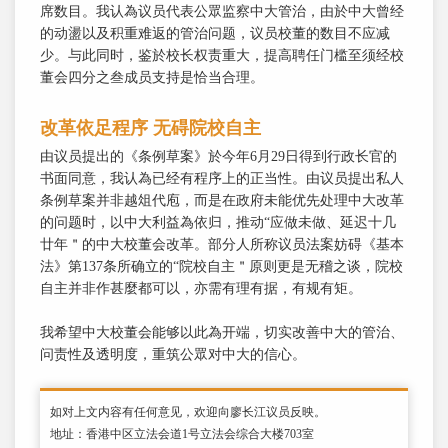
席数目。我认為议员代表公眾监察中大管治，由於中大曾经
的动盪以及积重难返的管治问题，议员校董的数目不应减
少。与此同时，鉴於校长权责重大，提高聘任门槛至须经校
董会四分之叁成员支持是恰当合理。
改革依足程序 无碍院校自主
由议员提出的《条例草案》於今年6月29日得到行政长官的
书面同意，我认為已经有程序上的正当性。由议员提出私人
条例草案并非越俎代庖，而是在政府未能优先处理中大改革
的问题时，以中大利益為依归，推动“应做未做、延迟十几
廿年＂的中大校董会改革。部分人所称议员法案妨碍《基本
法》第137条所确立的“院校自主＂原则更是无稽之谈，院校
自主并非作甚麼都可以，亦需有理有据，有规有矩。
我希望中大校董会能够以此為开端，切实改善中大的管治、
问责性及透明度，重筑公眾对中大的信心。
如对上文内容有任何意见，欢迎向廖长江议员反映。
地址：香港中区立法会道1号立法会综合大楼703室