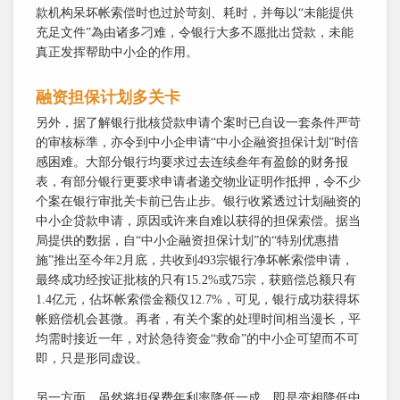
款机构呆坏帐索偿时也过於苛刻、耗时，并每以“未能提供
充足文件”為由诸多刁难，令银行大多不愿批出贷款，未能
真正发挥帮助中小企的作用。
融资担保计划多关卡
另外，据了解银行批核贷款申请个案时已自设一套条件严苛
的审核标準，亦令到中小企申请“中小企融资担保计划”时倍
感困难。大部分银行均要求过去连续叁年有盈餘的财务报
表，有部分银行更要求申请者递交物业证明作抵押，令不少
个案在银行审批关卡前已告止步。银行收紧透过计划融资的
中小企贷款申请，原因或许来自难以获得的担保索偿。据当
局提供的数据，自“中小企融资担保计划”的“特别优惠措
施”推出至今年2月底，共收到493宗银行净坏帐索偿申请，
最终成功经按证批核的只有15.2%或75宗，获赔偿总额只有
1.4亿元，佔坏帐索偿金额仅12.7%，可见，银行成功获得坏
帐赔偿机会甚微。再者，有关个案的处理时间相当漫长，平
均需时接近一年，对於急待资金“救命”的中小企可望而不可
即，只是形同虚设。
另一方面，虽然将担保费年利率降低一成，即是变相降低中