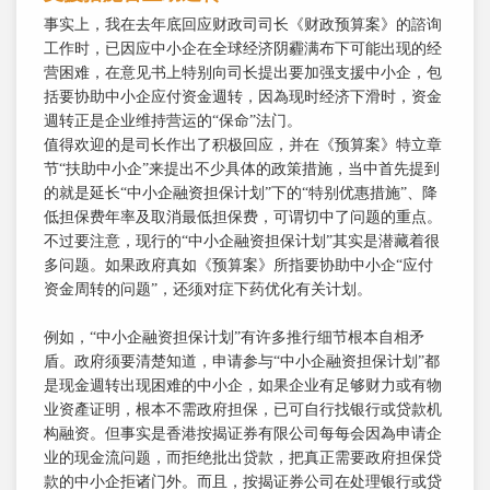
事实上，我在去年底回应财政司司长《财政预算案》的諮询
工作时，已因应中小企在全球经济阴霾满布下可能出现的经
营困难，在意见书上特别向司长提出要加强支援中小企，包
括要协助中小企应付资金週转，因為现时经济下滑时，资金
週转正是企业维持营运的“保命”法门。
值得欢迎的是司长作出了积极回应，并在《预算案》特立章
节“扶助中小企”来提出不少具体的政策措施，当中首先提到
的就是延长“中小企融资担保计划”下的“特别优惠措施”、降
低担保费年率及取消最低担保费，可谓切中了问题的重点。
不过要注意，现行的“中小企融资担保计划”其实是潜藏着很
多问题。如果政府真如《预算案》所指要协助中小企“应付
资金周转的问题”，还须对症下药优化有关计划。
例如，“中小企融资担保计划”有许多推行细节根本自相矛
盾。政府须要清楚知道，申请参与“中小企融资担保计划”都
是现金週转出现困难的中小企，如果企业有足够财力或有物
业资產证明，根本不需政府担保，已可自行找银行或贷款机
构融资。但事实是香港按揭证券有限公司每每会因為申请企
业的现金流问题，而拒绝批出贷款，把真正需要政府担保贷
款的中小企拒诸门外。而且，按揭证券公司在处理银行或贷