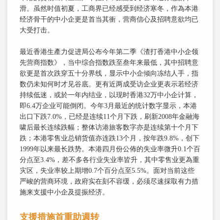
滑。虽然时值初夏，工商界已经感受到经济寒冬，作為本港
经济骨干的中小企更是首当其衝，营商信心及招聘意欲均已
大受打击。
最近香港生產力促进局公布今年第二季《渣打香港中小企领
先营商指数》，当中综合指数跌至叁年来最低，其中招聘意
欲更是首次跌穿五十分界线，显示中小企倾向冻结人手，指
数仍未知何时才见谷底。更有近两成受访企业更表示若经济
持续低迷，或於一年内结业，以现时香港32万中小企计算，
即6.4万企业可能倒闭。今年3月最近的统计数字显示，本港
出口下跌7.0%，已经是连续11个月下跌，刷新2008年金融海
啸后最长连续跌幅；整体访港旅客数字亦是连续第十个月下
跌；本港零售业总销货值亦连跌13个月，按年跌9.8%，创下
1999年以来最长跌势。本港四月份公佈的失业率微升0.1个百
分点至3.4%，差不多各行业失业率皆升，其中零售业更為重
灾区，失业率较上期增0.7个百分点至5.5%。面对当前这些
严峻的营商环境，政府实在刻不容缓，必须尽速採取有力措
施来支援中小企及提振经济。
支援措施首重助週转