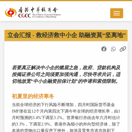
Toggle nav
立会汇报 - 救经济救中小企 助融资莫“坚离地”
若要真正解决中小企的燃眉之急，政府、贷款机构及
按揭证券公司之间须要加强沟通，尽快寻求共识，适
切地放宽“中小企融资担保计划”的申请和索偿限制。
初夏里的经济寒冬
当前全球经济的下行风险不断增加，四月时国际货币基金
IMF便在近12个月内第四次下调今年全球的经济增长率，由1
月时预测的3.4%下调至3.2%。世界银行亦由去年六月时估计
的3.3%，下调至2.9%。香港作為细小的外向型经济体，除了
本港的货物出口量应声下挫外，旅游及零售市道亦急剧下