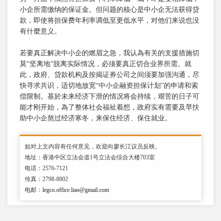
小企所需缴纳的保证金。但问题的核心是中小企无法获得贷
款，即使将担保费年利率调低至更低水平，对他们来说也没
有什麼意义。
若要真正解决中小企的燃眉之急，我认為有关的支援措施切
莫“坚离地”脱离实际情况，必须要真正切合业界所需。就
此，政府、贷款机构及按揭证券公司之间须要加强沟通，尽
快寻求共识，适切地放宽“中小企融资担保计划”的申请和索
偿限制。基於未来经济下滑的情况将会持续，艰苦的日子可
能才刚开始，為了整体社会福祉着想，政府实有需要及早扶
助中小企熬过经济寒冬，来保住经济、保住就业。
如对上文内容有任何意见，欢迎向廖长江议员反映。
地址：香港中区立法会道1号立法会综合大楼703室
电话：2576-7121
传真：2798-8802
电邮：
legco.office.liao@gmail.com