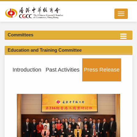
Toggle nav
Committees
Education and Training Committee
Introduction
Past Activities
Press Release