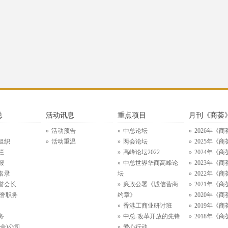
总
活动讯息
重点项目
月刊《商荟
活动预告
中总论坛
2026年《商
组织
活动重温
两会论坛
2025年《商
栏
高峰论坛2022
2024年《商
报
中总世界华商高峰论
2023年《商
名录
坛
2022年《商
誉会长
廉政公署《诚信营商
2021年《商
名誉职务
约章》
2020年《商
香港工商业研讨班
2019年《商
务
中总-改革开放的先锋
2018年《商
金)公司
爱心行动