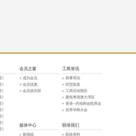
》
会员之窗
工商资讯
荟》
成为会员
商事简讯
荟》
会员优惠
经贸政策
荟》
会员俱乐部
工商活动预告
荟》
聚焦粤港澳大湾区
荟》
香港─内地商会联席会
荟》
世界华商大会
荟》
荟》
媒体中心
联络我们
荟》
新闻稿
联络资料