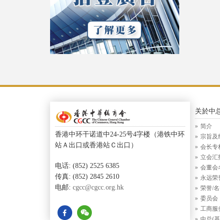
关於中
简介
香港中环干诺道中24-25号4字楼（港铁中环
宗旨及
站Ａ出口或香港站Ｃ出口）
会长专
立会汇
电话: (852) 2525 6385
会董会
传真: (852) 2845 2610
永远荣
电邮:
cgcc@cgcc.org.hk
荣誉/
委员会
工商服
中总(基