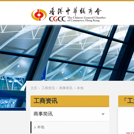
主页
>
工商资讯
>
商事简讯
>
本地
工商资讯
「工
商事简讯
本地
202