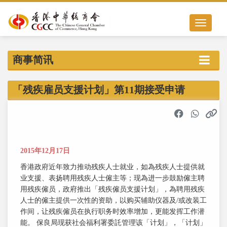
Toggle nav
商事简讯
「残疾雇员支援计划」第11期接受申请
2015年12月17日
香港政府近年致力推动残疾人士就业，如為残疾人士提供就
业支援、表扬聘用残疾人士僱主等；现為进一步鼓励僱主聘
用残疾僱员，政府推出「残疾僱员支援计划」，為聘用残疾
人士的僱主提供一次性的资助，以购买辅助仪器及/或改装工
作间，让残疾僱员在执行职务时效率增加，更能发挥工作潜
能。 保良局现获社会福利署委託管理该「计划」，「计划」