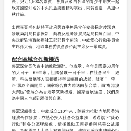
長，與近1,500名嘉賓、會員及來自各區的青少年朋友一起
欣賞國際知名的中央民族樂團精彩演出，同賀國慶，共迎中
秋佳節。
出席嘉賓尚包括特區政府民政事務局常任秘書長謝凌潔貞、
發展局副局長廖振新、商務及經濟發展局副局長陳百里、中
央政府駐港聯絡辦社工部部長李薊貽，中總愛心行動委員會
主席孫大倫、地區事務委員會多位副主席及一眾成員。
配合區域合作新機遇
蔡冠深會長代表中總致歡迎辭。他表示，今年是國慶69周年
的大日子，69年來，祖國發展一日千里，在社會民生、經
濟、科技發展等方面都獲得舉世矚目的成就。隨著 “一帶一
路”戰略全面開展，國家綜合實力將邁向新台階，而”粵港澳
大灣區”發展亦為香港帶來新機遇。國家發展強盛，我們身
為中國人也感到驕傲與自豪。
蔡冠深續指出，中總成立118年來，除致力推動內地與香港
經濟合作發展，亦熱心投入社會公益事務，透過旗下“愛心
行動”和各分區聯絡處，積極推動工商界參與慈善公益服
務，為有需要人士送上祝福與關懷。他特別感謝中總愛心行