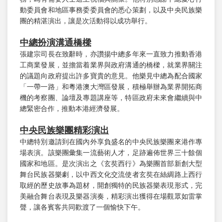
動委員會和地區事務委委員會的悉心策劃，以及中央民族樂
團的精湛演出，讓是次活動得以成功舉行。
中總扮演溝通橋樑
張建宗司長在致辭時，亦讚揚中總多年來一直致力推動香港
工商業發展，並擔當着業界與政府溝通的橋樑，就業界關注
的議題向政府提出許多寶貴的意見。他樂見中總為配合國家
「一帶一路」和粵港澳大灣區發展，積極舉辦為業界開拓商
機的考察團、論壇及專題講座等，特區政府未來會繼續與中
總緊密合作，推動本港經濟發展。
中央民族樂團精彩演出
中總特別邀請到在國內外享負盛名的中央民族樂團來港作專
場表演。該樂團彙集一流藝術人才，足跡遍佈世界三十餘個
國家和地區。是次演出之《玄奘西行》為樂團首部新創大型
舞台民族器樂劇，以中西文化交流使者玄奘在絲綢路上西行
取經的歷史故事為題材，開創獨特的民族器樂表現形式，完
美融合舞台表現及樂器演奏，精彩演出獲得在場觀眾如雷掌
聲，讓各賓客共同歡渡了一個愉快下午。