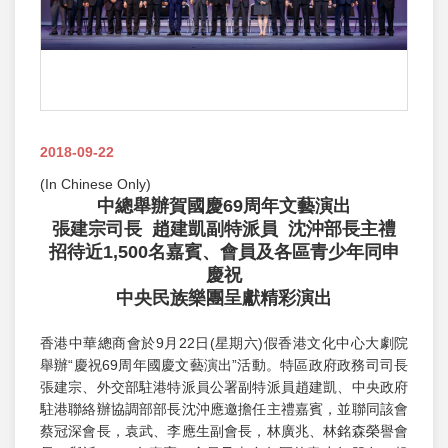
2018-09-22
(In Chinese Only)
中總舉辦賀國慶
6
9
周年文藝演出
張建宗司長
趙建凱
副特派員
沈沖部長主禮
招待近
1,500名嘉賓、會員及各區青少年同申
慶祝
中央民族樂團呈獻精彩演出
香港中華總商會於9月22日(星期六)假香港文化中心大劇院
舉辦“慶祝69周年國慶文藝演出”活動。特區政府政務司司長
張建宗、外交部駐港特派員公署副特派員趙建凱、中央政府
駐港聯絡辦協調部部長沈沖應邀擔任主禮嘉賓，並聯同該會
蔡冠深會長，袁武、李應生副會長，林廣兆、林銘森榮譽會