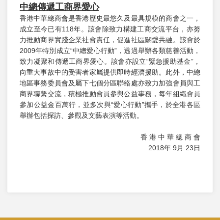
中總傳遞工商界愛心
香港中華總商會是香港歷史最悠久及最具規模的商會之一，
成立至今已有118年。該會除致力構建工商交流平台，亦努
力推動商界實踐企業社會責任，促進社區關愛共融。該會於
2009年特別成立“中總愛心行動”，透過舉辦各類慈善活動，
致力凝聚和傳遞工商界愛心。該會亦設立“緊急援助基金”，
向重大事故中的受害者家屬提供即時經濟援助。此外，中總
地區事務委員會及屬下七個分區聯絡處亦致力加強會員與工
商界聯繫交流，積極推動會員參與公益事務，每年組織會員
參加公益金百萬行，並多次與“愛心行動”攜手，於全港各區
舉辦包括探訪、參觀及文藝表演等活動。
香 港 中 華 總 商 會
2018年 9月 23日