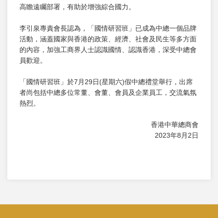
高瞻遠矚部署，有助於增強綜合國力。
李引泉專責會長認為，「國情研習班」已成為中總一個品牌
活動，涵蓋國家與香港的政策、經濟、社會及民生等多方面
的內容，加強工商界人士認識國情、認識香港，深受中總會
員歡迎。
「國情研習班」於7月29日(星期六)假中總禮堂舉行，出席
者尚包括中總多位常董、會董、會員及企業員工，交流氣氛
熱烈。
香港中華總商會
2023年8月2日