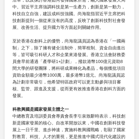
沿革，以及探討香港如何發揮國家所需，融入國家發展大局
中。習近平主席強調科技是第一生產力，創新是第一動力，
科技自立自強，建設成科技強國。尚海龍指習近平主席把科
技創新提到一個從來沒有的高度，反映了創新科技對社會發
展、改善生活、提升國力等方面起到關鍵作用。
至於香港在創科上的優勢，尚海龍議員認為香港在「一國兩
制」之下，除了擁有健全法制外，簡單稅制、資金自由進出
等，皆可吸引科研人才和企業來港發展。香港立法會財務委
員會早前通過「產學研1+計劃」，撥款港幣100億元資助8
間大學的研發團隊，將科研成果轉化為產品，每個獲批項目
資助金額最少港幣1000萬，最多港幣1億元。尚海龍議員認
為計劃非常吸引，他希望特區政府可以更主動參與項目審
核、監管、跟進及支援，從而更有效推進香港在創科方面的
發展。
科教興國是國家發展主體之一
中總教育及培訓委員會專責會長李引泉致辭時表示，科技創
新是國家發展的核心。自改革開放以來，中國在創新科技發
展上一日千里、進步神速，實施科教興國戰略，彰顯了國家
對教育、科技、人才的重視，更是推進中國式現代化建設的