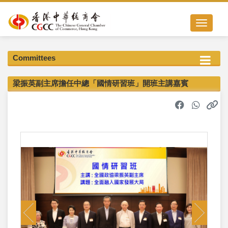
Toggle nav
Committees
梁振英副主席擔任中總「國情研習班」開班主講嘉賓
Previous
Next