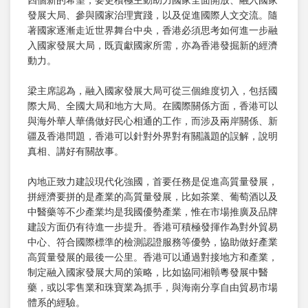
四個新的希望，要更積極主動助力國家全面開放、融入國家
發展大局、參與國家治理實踐，以及促進國際人文交流。隨
著國家逐漸走近世界舞台中央，香港必須思考如何進一步融
入國家發展大局，既貢獻國家所需，亦為香港發掘新的經濟
動力。
梁主席認為，融入國家發展大局可從三個維度切入，包括國
際大局、全國大局和地方大局。在國際關係方面，香港可以
與海外華人華僑做好民心相通的工作，而涉及兩岸關係、新
疆及香港問題，香港可以針對外界對有關議題的誤解，說明
真相、講好有關故事。
內地正致力建設現代化強國，首要任務是促進高質量發展，
拼經濟要拼的是產業的高質量發展，比如茶業、葡萄酒以及
中醫藥等不少產業均是我國優勢產業，惟在市場推廣及品牌
建設方面仍有待進一步提升。香港可積極發揮作為對外貿易
中心、符合國際標準的檢測認證服務等優勢，協助做好產業
高質量發展的最後一公里。香港可以通過對接地方和產業，
制定融入國家發展大局的策略，比如協同湘贑粵發展中醫
藥，或以零售業和珠寶業為抓手，與海南分享自由貿易市場
體系的經驗。