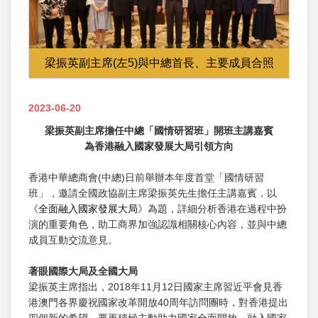
梁振英副主席(左5)與中總首長、主要成員合照
2023-06-20
梁振英副主席擔任中總「國情研習班」開班主講嘉賓
為香港融入國家發展大局引領方向
香港中華總商會(中總)日前舉辦本年度首堂「國情研習
班」，邀請全國政協副主席梁振英先生擔任主講嘉賓，以
《
全面融入國家發展大局
》為題，詳細分析香港在過程中扮
演的重要角色，助工商界加強認識相關核心內容，並與中總
成員互動交流意見。
著
眼國際大局及全國大局
梁振英主席指出，2018年11月12日國家主席習近平會見香
港澳門各界慶祝國家改革開放40周年訪問團時，對香港提出