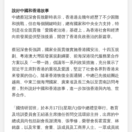
說好中國和香港故事
中總蔡冠深會長致辭時表示，香港過去幾年經歷了不少困難
和挑戰，但在每個關鍵時刻，總有國家和中央全力支持，特
別是在全面貫徹「愛國者治港」基礎上，為香港社會和經濟
向前發展提供堅強後盾，開啓了香港良政善治的新篇章。
蔡冠深會長強調，國家全面貫徹實施香港國安法、十四五規
劃、粵港澳大灣區發展規劃綱要、前海深港現代服務業合作
方案以及「一帶一路」倡議等一系列政策措施，充分展示了
習近平主席對香港的重視及愛護，堅定了社會各界對香港未
來發展的信心。隨著香港恢復全面通關，中總已先後組團赴
越南、中東三個海灣國家、廣東省及長三角以至雲南訪問考
察，對外說好中國和香港故事，進一步加強香港與內地、世
界合作。
「國情研習班」於本月17日(星期六)假中總禮堂舉行。教育
及培訓委員會王紹基主席擔任答問交流環節主持，出席的中
總成員尚包括副會長謝湧海、張學修，榮譽會長霍震寰、林
銘森，以及常董、會董、該成員及工商界人士。一眾成員就