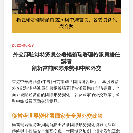
楊義瑞署理特派員(左5)與中總首長、各委員會代
表合照
2022-08-27
外交部駐港特派員公署楊義瑞署理特派員擔任
講者
剖析當前國際形勢和中國外交
香港中華總商會(中總)日前舉辦「國情研習班」，再度邀請
外交部駐港特派員公署楊義瑞署理特派員擔任主講嘉賓，全
面系統闡述當前的國際形勢變化，以及國家的外交政策，並
與中總成員互動交流意見。
從當今世界變化看國家安全與外交政策
楊義瑞署理特派員開首點出當前國際形勢變化複雜而深刻，
傳統與非傳統安全相互交織，大國博弈加劇，糧食及能源危