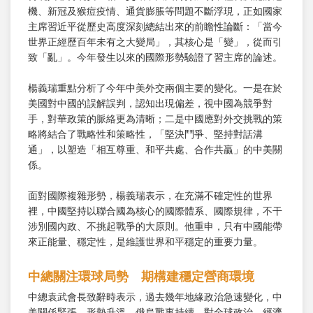
機、新冠及猴痘疫情、通貨膨脹等問題不斷浮現，正如國家
主席習近平從歷史高度深刻總結出來的前瞻性論斷：「當今
世界正經歷百年未有之大變局」，其核心是「變」，從而引
致「亂」。今年發生以來的國際形勢驗證了習主席的論述。
楊義瑞重點分析了今年中美外交兩個主要的變化。一是在於
美國對中國的誤解誤判，認知出現偏差，視中國為競爭對
手，對華政策的脈絡更為清晰；二是中國應對外交挑戰的策
略將結合了戰略性和策略性，「堅決鬥爭、堅持對話溝
通」，以塑造「相互尊重、和平共處、合作共贏」的中美關
係。
面對國際複雜形勢，楊義瑞表示，在充滿不確定性的世界
裡，中國堅持以聯合國為核心的國際體系、國際規律，不干
涉別國內政、不挑起戰爭的大原則。他重申，只有中國能帶
來正能量、穩定性，是維護世界和平穩定的重要力量。
中總關注環球局勢 期構建穩定營商環境
中總袁武會長致辭時表示，過去幾年地緣政治急速變化，中
美關係緊張、形勢升溫，俄烏戰事持續，對全球政治、經濟