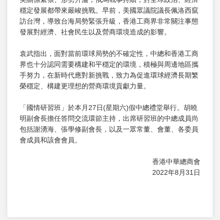
穩定發展都帶來嚴峻挑戰。早前，美國眾議院議長佩洛西竄
訪台灣，導致台海局勢緊張升級，香港工商界非常關注事態
發展對經濟、社會民生以及營商環境造成的影響。
袁武指出，面對當前環球局勢的不確定性，中總和香港工商
界也十分認同需要構建和平穩定的環境，積極與周邊地區攜
手努力，在新時代應對新挑戰，致力為促進環球經濟長期繁
榮穩定、構建更理想的營商環境貢獻力量。
「國情研習班」於本月27日(星期六)假中總禮堂舉行。胡曉
明副會長擔任答問交流環節主持，出席研習班的中總成員尚
包括謝湧海、張學修副會長，以及一眾常董、會董、各委員
會成員和該會會員。
香港中華總商會
2022年8月31日