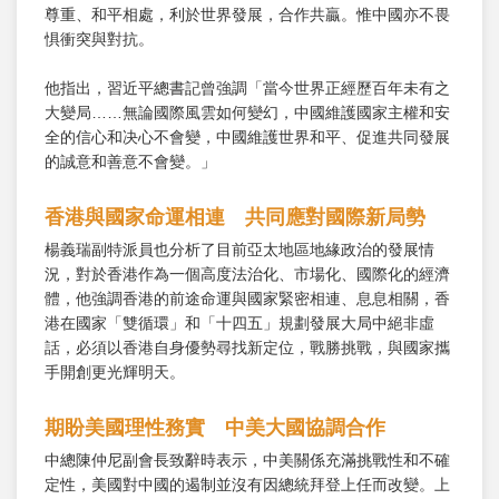
尊重、和平相處，利於世界發展，合作共贏。惟中國亦不畏
惧衝突與對抗。
他指出，習近平總書記曾強調「當今世界正經歷百年未有之
大變局……無論國際風雲如何變幻，中國維護國家主權和安
全的信心和决心不會變，中國維護世界和平、促進共同發展
的誠意和善意不會變。」
香港與國家命運相連 共同應對國際新局勢
楊義瑞副特派員也分析了目前亞太地區地緣政治的發展情
況，對於香港作為一個高度法治化、市場化、國際化的經濟
體，他強調香港的前途命運與國家緊密相連、息息相關，香
港在國家「雙循環」和「十四五」規劃發展大局中絕非虛
話，必須以香港自身優勢尋找新定位，戰勝挑戰，與國家攜
手開創更光輝明天。
期盼美國理性務實 中美大國協調合作
中總陳仲尼副會長致辭時表示，中美關係充滿挑戰性和不確
定性，美國對中國的遏制並沒有因總統拜登上任而改變。上