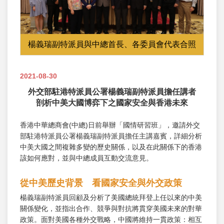
楊義瑞副特派員與中總首長、各委員會代表合照
2021-08-30
外交部駐港特派員公署楊義瑞副特派員擔任講者
剖析中美大國博弈下之國家安全與香港未來
香港中華總商會(中總)日前舉辦「國情研習班」，邀請外交
部駐港特派員公署楊義瑞副特派員擔任主講嘉賓，詳細分析
中美大國之間複雜多變的歷史關係，以及在此關係下的香港
該如何應對，並與中總成員互動交流意見。
從中美歷史背景 看國家安全與外交政策
楊義瑞副特派員回顧及分析了美國總統拜登上任以來的中美
關係變化，並指出合作、競爭與對抗將貫穿美國未來的對華
政策。面對美國各種外交戰略，中國將維持一貫政策：相互