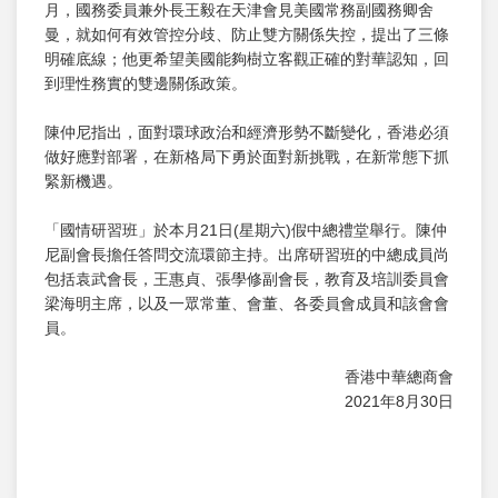
月，國務委員兼外長王毅在天津會見美國常務副國務卿舍
曼，就如何有效管控分歧、防止雙方關係失控，提出了三條
明確底線；他更希望美國能夠樹立客觀正確的對華認知，回
到理性務實的雙邊關係政策。
陳仲尼指出，面對環球政治和經濟形勢不斷變化，香港必須
做好應對部署，在新格局下勇於面對新挑戰，在新常態下抓
緊新機遇。
「國情研習班」於本月21日(星期六)假中總禮堂舉行。陳仲
尼副會長擔任答問交流環節主持。出席研習班的中總成員尚
包括袁武會長，王惠貞、張學修副會長，教育及培訓委員會
梁海明主席，以及一眾常董、會董、各委員會成員和該會會
員。
香港中華總商會
2021年8月30日