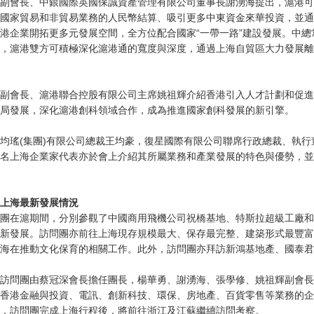
副會長、中銀國際英國保誠資產管理有限公司董事長謝湧海提出，滬港可
國家貿易和非貿易業務的人民幣結算、吸引更多中東資金來華投資，並通
港企業開拓更多元發展空間，全方位配合國家“一帶一路”建設發展。中
，滬港雙方可積極深化滬港通的寬度與深度，通過上海自貿區大力發展離
副會長、滬港聯合控股有限公司主席姚祖輝介紹香港引入人才計劃和促進
局發展，深化滬港創科領域合作，成為推進國家創科發展的新引擎。
均瑤(集團)有限公司總裁王均豪，復星國際有限公司聯席行政總裁、執
名上海企業家代表亦於會上介紹其所屬業務和產業發展的特色與優勢，並
上海最新發展情況
團在滬期間，分別參觀了中國商用飛機公司祝橋基地、特斯拉超級工廠和
新發展。訪問團亦前往上海現存規模最大、保存最完整、建築形式最豐富
海在推動文化保育的相關工作。此外，訪問團亦拜訪新鴻基地產、國泰君
訪問團由蔡冠深會長擔任團長，楊華勇、謝湧海、張學修、姚祖輝副會長
香港金融與投資、電訊、創新科技、環保、房地產、百貨零售等業務的企
，訪問團完成上海行程後，將前往浙江及江蘇繼續訪問考察。