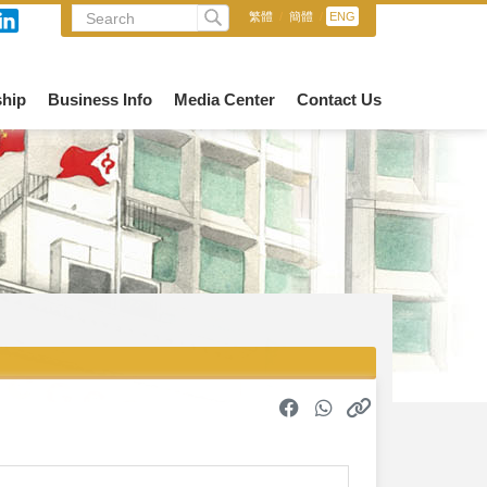
繁體
/
簡體
/
ENG
hip
Business Info
Media Center
Contact Us