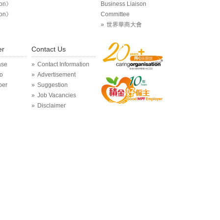
ion》
Business Liaison
ion》
Committee
世界華商大會
er
Contact Us
ase
Contact Information
o
Advertisement
per
Suggestion
Job Vacancies
Disclaimer