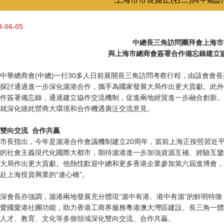
3-06-05
中總
長三角
訪問團拜會上海市
與上海市總商會簽署合作備忘錄建立
中華總商會(中總)一行30多人日前展開長三角訪問考察行程，由該會會
探討通過進一步深化滬港合作，攜手為國家發展大局作出更大貢獻。此外
作簽署備忘錄，通過建立協作交流機制，促進兩地經貿進一步融合創新。
就深化彼此營商大環境和合作機遇廣泛交流意見。
雙向交流 合作共贏
市長指出，今年是滬港合作會議機制建立20周年，當前上海正按照習近
的社會主義現代化國際大都市，期待滬港進一步加強資源互補、經驗互鑒
大局作出更大貢獻。他熱忱歡迎中總和更多香港企業參加第六屆進博會，
赴上海投資興業的“連心橋”。
深會長亦強調，滬港兩地發展充分體現“滬中有港、港中有滬”的鮮明特
愛國愛港社團功能，助力香港工商界服務粵港澳大灣區建設、長三角一體
人才、教育、文化等多個領域深化雙向交流、合作共贏。