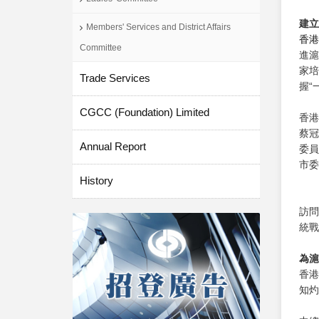
建立
Members' Services and District Affairs
香港
Committee
進滬
家培
Trade Services
握“
CGCC (Foundation) Limited
香港
蔡冠
Annual Report
委員
市委
History
訪問
統戰
為滬
香港
知灼