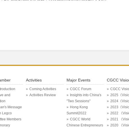
amber
Activities
Major Events
CGCC Visio
ntroduction
Coming Activities
CGCC Forum
CGCC Visi
ive and
Activities Review
Insights into China's
2025《Visi
tion
"Two Sessions"
2024《Visi
an's Message
Hong Kong
2023《Visi
in Legco
Summit2022
2022 《Vis
ttee Members
CGCC World
2021 《Vis
onorary
Chinese Entrepreneurs
2020 《Vis