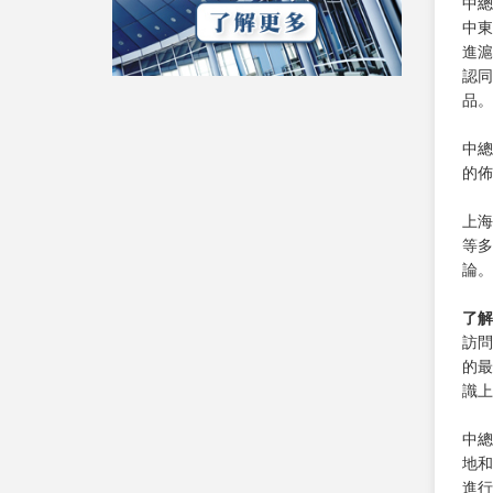
中總
中東
進滬
認同
品。
中總
的佈
上海
等多
論。
了解
訪問
的最
識上
中總
地和
進行