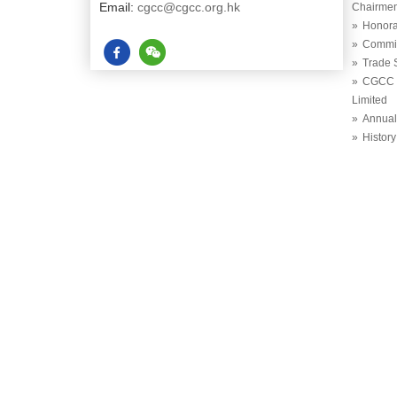
Email:
cgcc@cgcc.org.hk
Chairme
Honora
Commit
Trade 
CGCC (
Limited
Annual
History