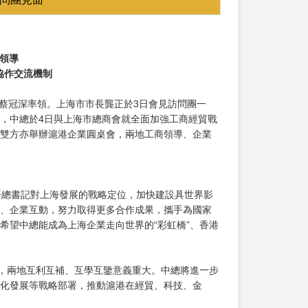
領導
協作交流機制
長蔡冠深率領。上海市市長龔正於3日會見訪問團一
，中總於4日與上海市總商會就全面加強工商經貿戰
雙方亦舉辦滬港企業圓桌會，兩地工商領導、企業
平總書記對上海發展的戰略定位，加快建設具世界影
、企業互動，努力取得更多合作成果，攜手為國家
希望中總能成為上海企業走向世界的“彩虹橋”、香港
徵，兩地互利互補、互學互鑒意義重大。中總將進一步
化發展等戰略部署，推動滬港在經貿、科技、金