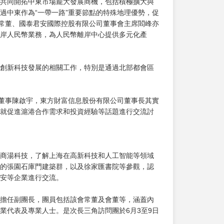
共同開拓中東市場龐大發展商機，包括積極擴大與
過中東作為“一帶一路”重要節點的特殊地理優勢，促
總常董、國泰君安國際控股有限公司董事會主席閻峰亦
岸人民幣業務，為人民幣離岸中心提供多元化產
創新科技發展的相關工作，特別是通過北部都會區
行董事陳啟宇，東方財富信息股份有限公司董事長其實
就促進滬港合作需求和投資經驗等話題進行交流討
商湯科技，了解上海在高新科技和人工智能等領域
的張園石庫門建築群，以及徐家匯書院等參觀，認
安等企業進行交流。
擔任副團長，團員包括該會常董及會董等，涵蓋內
業代表及專業人士。是次長三角訪問團於6月3至9日