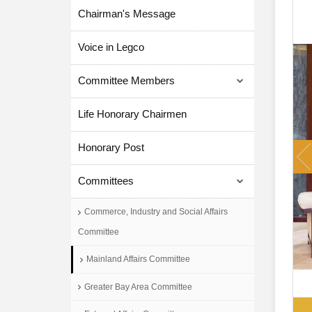
Chairman's Message
Voice in Legco
Committee Members
Life Honorary Chairmen
P
Honorary Post
Committees
Commerce, Industry and Social Affairs
Committee
Mainland Affairs Committee
Greater Bay Area Committee