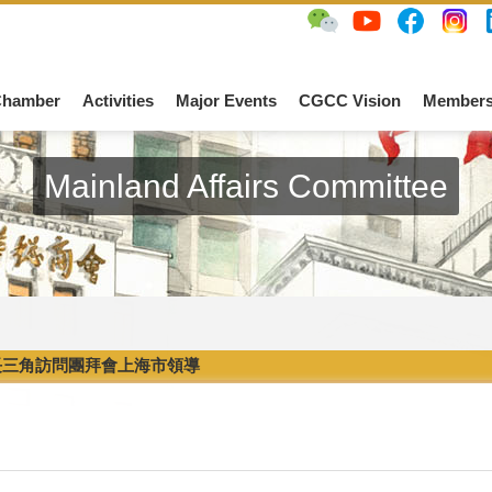
Chamber
Activities
Major Events
CGCC Vision
Members
Mainland Affairs Committee
長三角訪問團拜會上海市領導