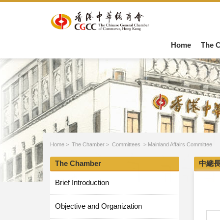
Home
The 
Home
>
The Chamber
>
Committees
>
Mainland Affairs Committee
The Chamber
中總
Brief Introduction
Objective and Organization