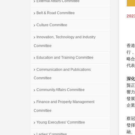
External Affairs Committee
Belt & Road Committee
202
Culture Committee
Innovation, Technology and Industry
香港
Committee
行，
Education and Training Committee
略合
代表
Communication and Publications
Committee
深化
龔正
Community Affairs Committee
響力
發展
Finance and Property Management
企業
Committee
蔡冠
Young Executives' Committee
發揮
融、
Ladies' Committee