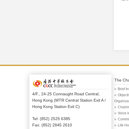
The Ch
Brief I
4/F., 24-25 Connaught Road Central,
Object
Hong Kong (MTR Central Station Exit A /
Organiza
Hong Kong Station Exit C)
Chairm
Voice 
Tel: (852) 2525 6385
Commi
Fax: (852) 2845 2610
Life H