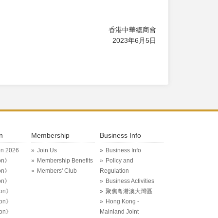
香港中華總商會
2023年6月5日
n
Membership
Business Info
on 2026
Join Us
Business Info
on》
Membership Benefits
Policy and
on》
Members' Club
Regulation
on》
Business Activities
ion》
聚焦粵港澳大灣區
ion》
Hong Kong -
ion》
Mainland Joint