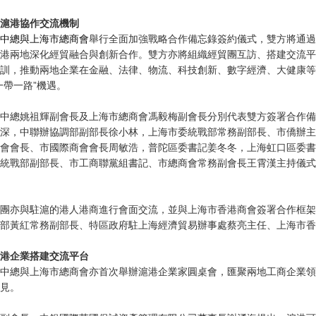
滬港協作交流機制
中總與上海市總商會
舉行全面加強戰略合作備忘錄簽約儀式，雙方將通過
港兩地深化經貿融合與創新合作。雙方亦將組織經貿團互訪、搭建交流平
訓，推動兩地企業在金融、法律、物流、科技創新、數字經濟、大健康等
一帶一路”機遇。
中總姚祖輝副會長及上海市總商會馮毅梅副會長分別代表雙方簽署合作備
深，中聯辦協調部副部長徐小林，上海市委統戰部常務副部長、市僑辦主
會會長、市國際商會會長周敏浩，普陀區委書記姜冬冬，上海虹口區委書
統戰部副部長、市工商聯黨組書記、市總商會常務副會長王霄漢主持儀式
團亦與駐滬的港人港商進行會面交流，並與上海市香港商會簽署合作框架
部黃紅常務副部長、特區政府駐上海經濟貿易辦事處蔡亮主任、上海市香
港企業搭建交流平台
中總與上海市總商會亦首次舉辦滬港企業家圓桌會，匯聚兩地工商企業領
見。