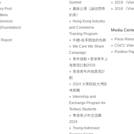
n
Summit
2019 《Vis
ry Post
廉政公署《誠信營商
2018 《Vis
tees
約章》
Services
Hong Kong Industry
Foundation)
and Commerce
Media Cent
Training Program
Press Rele
 Report
中總-改革開放的先鋒
CGCC Vide
We Care We Share
Position Pa
Campaign
青年滬動 • 香港青年上
海實習計劃2026
香港青年內地實習計
劃
2024 大專院校大灣區
考察團
Internship and
Exchange Program for
Tertiary Students
粵港青少年交流團
2024
Young Astronaut