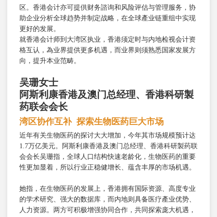
区。香港会计亦可提供财务諮询和风险评估与管理服务，协
助企业分析全球趋势并制定战略，在全球產业链重组中实现
更好的发展。
就香港会计师到大湾区执业，香港须定时与内地检视会计资
格互认，為业界提供更多机遇，而业界则须熟悉国家发展方
向，提升本业范畴。
吴珊女士
阿斯利康香港及澳门总经理、香港科研製
药联会会长
湾区协作互补 探索生物医药巨大市场
近年有关生物医药的探讨大大增加，今年其市场规模预计达
1.7万亿美元。阿斯利康香港及澳门总经理、香港科研製药联
会会长吴珊指，全球人口结构快速老龄化，生物医药的重要
性更加显着，所以行业正稳健增长、蕴含丰厚的市场机遇。
她指，在生物医药的发展上，香港拥有国际资源、高度专业
的学术研究、强大的数据库，而内地则具备医疗產业优势、
人力资源。两方可积极增强协同合作，共同探索庞大机遇，