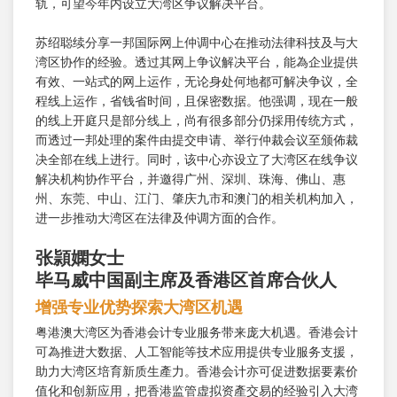
轨，可望今年内设立大湾区争议解决平台。
苏绍聪续分享一邦国际网上仲调中心在推动法律科技及与大
湾区协作的经验。透过其网上争议解决平台，能為企业提供
有效、一站式的网上运作，无论身处何地都可解决争议，全
程线上运作，省钱省时间，且保密数据。他强调，现在一般
的线上开庭只是部分线上，尚有很多部分仍採用传统方式，
而透过一邦处理的案件由提交申请、举行仲裁会议至颁佈裁
决全部在线上进行。同时，该中心亦设立了大湾区在线争议
解决机构协作平台，并邀得广州、深圳、珠海、佛山、惠
州、东莞、中山、江门、肇庆九市和澳门的相关机构加入，
进一步推动大湾区在法律及仲调方面的合作。
张頴嫻女士
毕马威中国副主席及香港区首席合伙人
增强专业优势探索大湾区机遇
粤港澳大湾区为香港会计专业服务带来庞大机遇。香港会计
可為推进大数据、人工智能等技术应用提供专业服务支援，
助力大湾区培育新质生產力。香港会计亦可促进数据要素价
值化和创新应用，把香港监管虚拟资產交易的经验引入大湾