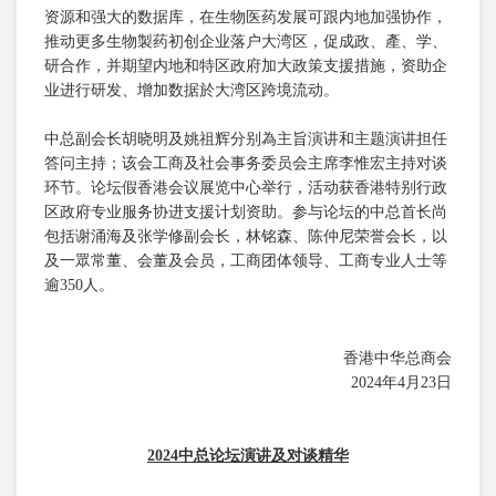
资源和强大的数据库，在生物医药发展可跟内地加强协作，
推动更多生物製药初创企业落户大湾区，促成政、產、学、
研合作，并期望内地和特区政府加大政策支援措施，资助企
业进行研发、增加数据於大湾区跨境流动。
中总副会长胡晓明及姚祖辉分别為主旨演讲和主题演讲担任
答问主持；该会工商及社会事务委员会主席李惟宏主持对谈
环节。论坛假香港会议展览中心举行，活动获香港特别行政
区政府专业服务协进支援计划资助。参与论坛的中总首长尚
包括谢涌海及张学修副会长，林铭森、陈仲尼荣誉会长，以
及一眾常董、会董及会员，工商团体领导、工商专业人士等
逾350人。
香港中华总商会
2024年4月23日
2024中总论坛演讲及对谈精华