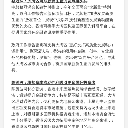
蔡冠深
：大湾区可成新质生產力发展排头兵
中总蔡冠深会长致辞时指出，今年全国两会“含新量”特别
高，政府工作报告涵盖多项新目标，尤其把“加快发展新质
生產力”放在首位，展现中央以科技创新塑造发展新动能新
优势的决心。香港可携手大湾区构建国际领先科研平台，在
促进国家绿色金融建设发挥重要作用。
政府工作报告更明确支持大湾区“更好发挥高质量发展动力
源作用”。蔡冠深认為，香港必须用好金融、创科、专业服
务的独特优势，发挥“引进来、走出去”双向平台角色，与其
他大湾区城市协同合作，扮演国家新质生產力发展的排头
兵。
陈茂波：增加资本流动性利吸引更多国际投资者
陈茂波司长亦强调，香港未来应聚焦发展绿色经济、数字经
济，透过提升金融竞争力，特别是不断丰富互联互通、大湾
区理财通等内容，便利更多内地资金来港。上星期中证监推
出五项支持香港资本市场措施，包括支持内地龙头企业来港
上市，对吸引更多国际机构投资者来港、增加本港资金流动
性十分重要。香港必须大力拓展中东等地区的资金来源，让
香港继续成為吸引国际资金投资的主要目的地。