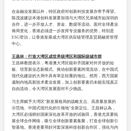
在金融业发展以外，特区政府对创新科技发展亦寄予厚望。
陈茂波建议本港创科发展要加强与大湾区兄弟城市如深圳的
合作，进一步开放人才、资金、数据等流动。面对全球產业
佈局变化，香港必须进一步发挥专业服务的优势，特别是
ESG管治，让香港发展成大湾区供应链管理及贸易融资管理
中心。
王昌林
：打造大湾区成世界级湾区和国际级城市群
王昌林教授表示，粤港澳大湾区能补齐国家对外开放的短
板、培育新业态新模式、推动创新要素跨境流动，在中国式
现代化建设的大局中具有举足轻重的地位。然而，西方国家
遏制内地高新技术產业发展，加上创新要素仍未能实现真正
自由流动，令大湾区发展面对不少挑战。
习主席赋予大湾区“新发展格局的战略支点、高质量发展的
示范地、中国式现代化的引领地”全新定位。王昌林认為，
大湾区必须耕好国家深化改革开放的试验田，香港尤其要拓
展全球合作网络，吸引全球创新要素集聚，打造全球创新引
智基地。香港更要用好河套深港科技创新合作区，强化与内