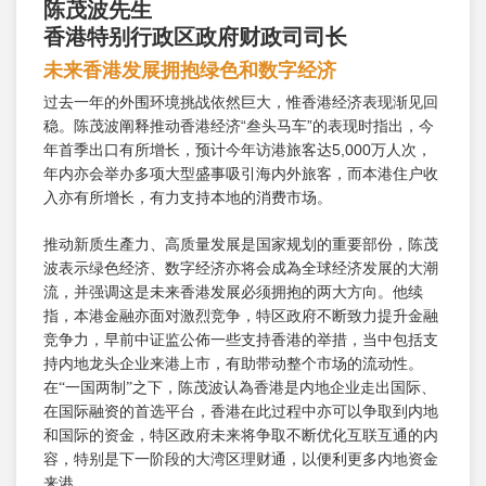
陈茂波先生
香港特别行政区政府财政司司长
未来香港发展拥抱绿色和数字经济
过去一年的外围环境挑战依然巨大，惟香港经济表现渐见回
稳。陈茂波阐释推动香港经济“叁头马车”的表现时指出，今
年首季出口有所增长，预计今年访港旅客达5,000万人次，
年内亦会举办多项大型盛事吸引海内外旅客，而本港住户收
入亦有所增长，有力支持本地的消费市场。
推动新质生產力、高质量发展是国家规划的重要部份，陈茂
波表示绿色经济、数字经济亦将会成為全球经济发展的大潮
流，并强调这是未来香港发展必须拥抱的两大方向。他续
指，本港金融亦面对激烈竞争，特区政府不断致力提升金融
竞争力，早前中证监公佈一些支持香港的举措，当中包括支
持内地龙头企业来港上市，有助带动整个市场的流动性。
在“一国两制”之下，陈茂波认為香港是内地企业走出国际、
在国际融资的首选平台，香港在此过程中亦可以争取到内地
和国际的资金，特区政府未来将争取不断优化互联互通的内
容，特别是下一阶段的大湾区理财通，以便利更多内地资金
来港。