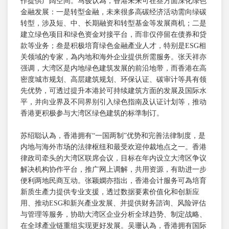
作提供广阔空间。马骏认為，香港未来可在叁方面深化绿色
金融发展：一是转型金融，未来很多高碳经济活动需向绿碳
转型，涉及短、中、长期融资和转型基金等发展商机；二是
建立绿色项目和绿色资金对接平台，而非仅停留在债券和贷
款等业务；叁是积极培育绿色金融產业人才，特别是ESG相
关领域的专家，為内地和海外企业提供所需服务。张天祥亦
强调，大湾区是内地绿色建筑发展的前沿地带，而香港在高
密度城市规划、高层建筑规划、环保认证、碳审计等具有领
先优势，可透过提升本港於可持续建筑方面的发展及国际水
平，并向业界及不同界别引入绿色指南及认证计划等，推动
香港更积极参与大湾区绿色建筑的标準制订。
苏绍聪认為，香港拥有“一国两制”优势和完善法律制度，是
内地与海外市场的法律枢纽和最受欢迎仲裁地点之一。香港
律政司牵头的大湾区联席会议，目标在年内设立大湾区争议
解决机构协作平台，推广网上调解，共用资源，有助进一步
便利两地民商互动。张颖嫻亦指出，香港会计服务可為培育
新质生產力提供专业支援，透过数据要素价值化和创新应
用、推动ESG和新兴產业发展、并提供财务諮询、风险评估
与管理等服务，协助大湾区企业分析全球趋势、制定战略、
在全球產业链重组实现更好发展。吴珊认為，香港拥有国际