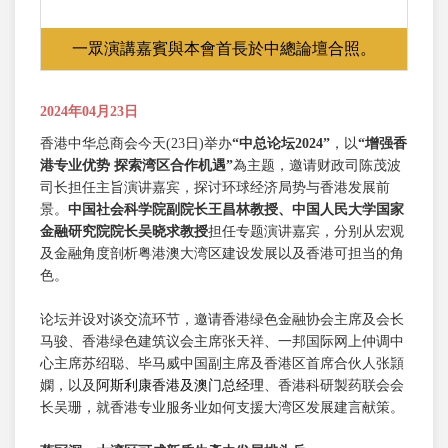
一眾演講嘉賓與本會首長於中總論壇合照。
2024年04月23日
香港中华总商会今天(23日)举办
“中总论坛
2024
”
，以
“增强香
港专业优势
探索湾区合作机遇”
為主题，邀请财政司陈茂波
司长担任主旨演讲嘉宾，探讨环球经济局势与香港发展前
景。
中国社会科学院副院长王昌林教授、中国人民大学国家
金融研究院院长吴晓求教授
担任专题演讲嘉宾，分别从宏观
及金融角度剖析粤港澳大湾区建设发展以及香港可担当的角
色。
论坛并设对谈交流环节，邀请香港绿色金融协会主席及会长
马骏、香港绿色建筑议会主席张天祥、一邦国际网上仲调中
心主席苏绍聪、毕马威中国副主席及香港区首席合伙人张頴
嫻，以及
阿斯利康香港及澳门总经理
、香港科研製药联会会
长吴珊，就香港专业服务业如何支援大湾区发展建言献策。