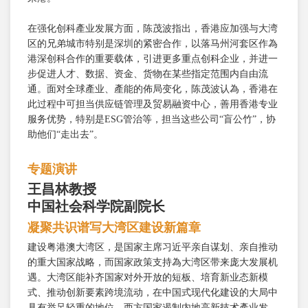
在强化创科產业发展方面，陈茂波指出，香港应加强与大湾
区的兄弟城市特别是深圳的紧密合作，以落马州河套区作為
港深创科合作的重要载体，引进更多重点创科企业，并进一
步促进人才、数据、资金、货物在某些指定范围内自由流
通。面对全球產业、產能的佈局变化，陈茂波认為，香港在
此过程中可担当供应链管理及贸易融资中心，善用香港专业
服务优势，特别是ESG管治等，担当这些公司“盲公竹”，协
助他们“走出去”。
专题演讲
王昌林教授
中国社会科学院副院长
凝聚共识谱写大湾区建设新篇章
建设粤港澳大湾区，是国家主席习近平亲自谋划、亲自推动
的重大国家战略，而国家政策支持為大湾区带来庞大发展机
遇。大湾区能补齐国家对外开放的短板、培育新业态新模
式、推动创新要素跨境流动，在中国式现代化建设的大局中
具有举足轻重的地位。西方国家遏制内地高新技术產业发