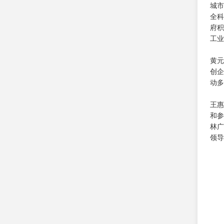
城市
全科
府积
工业
黄元
创企
动多
王惠
和参
林广
领导