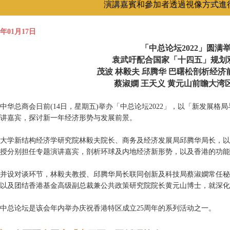
演講嘉賓和參加者透過視像方式進
2年01月17日
「中总论坛2022」圆满
袁武吁配合国家「十四五」规划
茂波 林毅夫 邱腾华 巴曙松剖析经
蔡淑嫻 王天义 黄元山前瞻大湾
中华总商会日前(14日，星期五)举办「中总论坛2022」，以「新发展
讲嘉宾，探讨新一年经济形势与发展前景。
大学新结构经济学研究院林毅夫院长、商务及经济发展局邱腾华局长，以
授分别担任专题演讲嘉宾，剖析环球及内地经济新形势，以及香港的功能
并设对谈环节，林毅夫教授、邱腾华局长联同创新及科技局蔡淑嫻常任秘
以及团结香港基金高级副总裁兼公共政策研究院院长黄元山博士，就深化
中总论坛是该会年内举办庆祝香港特区成立25周年的系列活动之一。