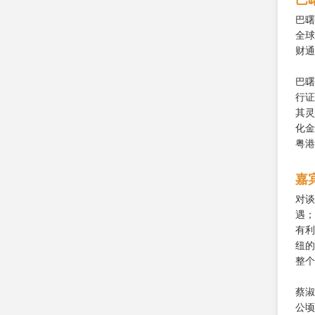
巴
巴曙
全球
财通
巴曙
行证
其灵
化金
粤港
嘉
对谈
遇；
有利
纽的
整个
蔡淑
公顷