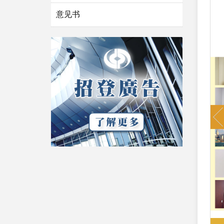
意见书
P