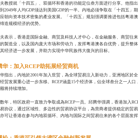
夫教授就「十四五」、双循环和香港的功能定位叁方面进行分享。他指出
到2049年人均GDP须达到美国GDP的一半。内地必须争取在「十四五」
应朝向资本技术密集的產业发展。「十四五」规划强调要推进包括粤港澳
缔造规模经济的优势。
夫表示，香港是国际金融、商贸及科技人才中心，在金融服务、商贸往来
的製造业，以及国内庞大市场和劳动力，发挥粤港澳各自优势，提升整体
其经济进一步发展，并助力实现中华民族伟大復兴的目标。
腾华：加入RCEP助拓展经贸商机
华指出，内地於2001年加入世贸，為全球贸易注入新动力，亚洲地区於全
经贸发展重心进一步东移。RCEP涵盖15个经济体，佔全球叁分之一人口
额将持续增加。
数年，特区政府一直致力争取成為RCEP一员。邱腾华强调，香港加入R
易协议，通过区域性、多边性的贸易协议平台，為营商者提供稳定的贸易
亦可让香港在参与内地双循环、内地与国际之间贸易往来的各个层面发挥