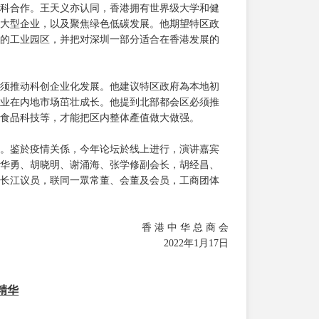
科合作。王天义亦认同，香港拥有世界级大学和健
大型企业，以及聚焦绿色低碳发展。他期望特区政
的工业园区，并把对深圳一部分适合在香港发展的
须推动科创企业化发展。他建议特区政府為本地初
业在内地市场茁壮成长。他提到北部都会区必须推
食品科技等，才能把区内整体產值做大做强。
。鉴於疫情关係，今年论坛於线上进行，演讲嘉宾
华勇、胡晓明、谢涌海、张学修副会长，胡经昌、
长江议员，联同一眾常董、会董及会员，工商团体
香 港 中 华 总 商 会
2022年1月17日
精华