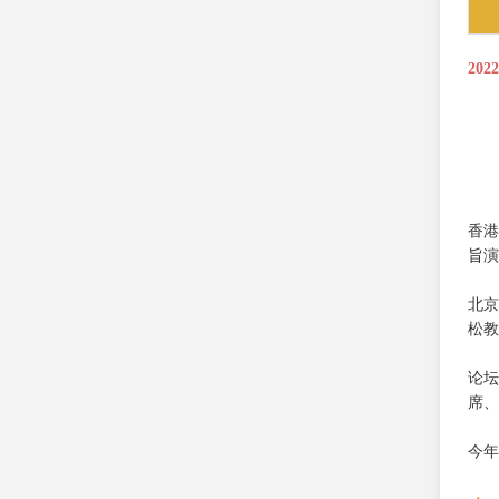
202
香港
旨演
北京
松教
论坛
席、
今年