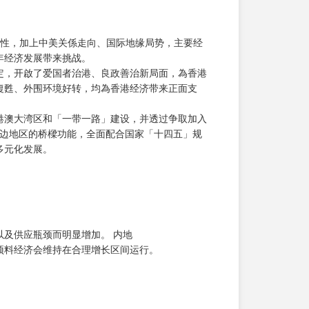
确定性，加上中美关係走向、国际地缘局势，主要经
年经济发展带来挑战。
定，开啟了爱国者治港、良政善治新局面，為香港
復甦、外围环境好转，均為香港经济带来正面支
港澳大湾区和「一带一路」建设，并透过争取加入
周边地区的桥樑功能，全面配合国家「十四五」规
多元化发展。
及供应瓶颈而明显增加。 内地
预料经济会维持在合理增长区间运行。