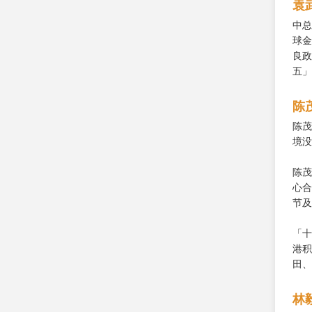
袁
中总
球金
良政
五」
陈
陈茂
境没
陈茂
心合
节及
「十
港积
田、
林