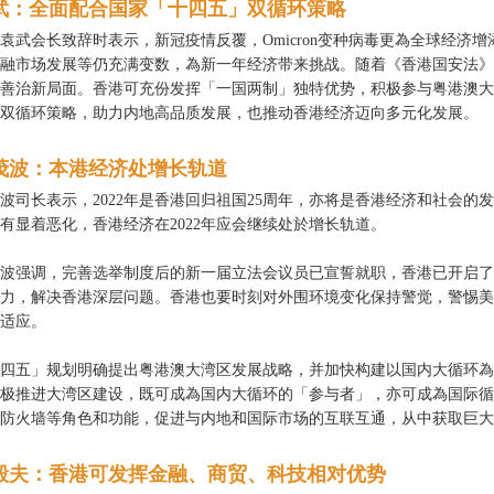
武：全面配合国家「十四五」双循环策略
袁武会长致辞时表示，新冠疫情反覆，Omicron变种病毒更為全球经济
融市场发展等仍充满变数，為新一年经济带来挑战。随着《香港国安法》
善治新局面。香港可充份发挥「一国两制」独特优势，积极参与粤港澳大
双循环策略，助力内地高品质发展，也推动香港经济迈向多元化发展。
茂波：本港经济处增长轨道
波司长表示，2022年是香港回归祖国25周年，亦将是香港经济和社会
有显着恶化，香港经济在2022年应会继续处於增长轨道。
波强调，完善选举制度后的新一届立法会议员已宣誓就职，香港已开启了
力，解决香港深层问题。香港也要时刻对外围环境变化保持警觉，警惕美
适应。
四五」规划明确提出粤港澳大湾区发展战略，并加快构建以国内大循环為
极推进大湾区建设，既可成為国内大循环的「参与者」，亦可成為国际循
防火墙等角色和功能，促进与内地和国际市场的互联互通，从中获取巨大
毅夫：香港可发挥金融、商贸、科技相对优势