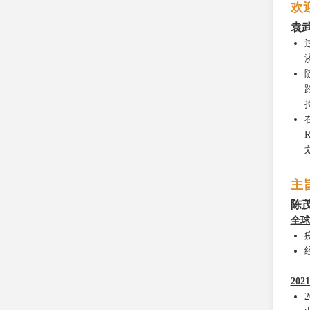
欢
袁
主
陈
全球
20