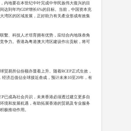
，内地要在本世纪中叶完成中华民族伟大復兴的目
期间达到年均GDP增长6%的目标。当前，中国资本充
大湾区的区域发展，正好助力有关產业形成有效集
联繫、科技人才培育拥有优势，应结合内地珠叁角
竞争力。香港為粤港澳大湾区建设作出贡献，将可
球贸易所佔份额亦显着上升。随着RCEP正式生效，
，经济总值佔全球接近叁成，预计未来10至20年，有
CEP已成為社会共识，未来香港必须透过建立更多自
环境和发展机遇，有助拓展香港的贸易及专业服务
积极推动作用。