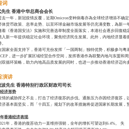
迎词
武先生 香港中华总商会会长
过去一年，新冠疫情反覆，近期Omicron变种病毒亦為全球经济增添不
济体货币政策、息率走势、以至环球金融市场发展等仍充满变数，為新一
随着《香港国安法》实施和完善选举制度全面落实，本港社会逐步回復稳
踏入新一年提供稳定社会环境，聚焦经济民生发展。此外，内地经济显着
持。
在国家全面支持下，香港可充份发挥「一国两制」独特优势，积极参与粤
RCEP，进一步扩展区域经贸合作空间，发挥香港作為联繫内地与东盟和
划双循环策略，助力内地高品质发展的同时，也进一步推动香港经济迈向
旨演讲
茂波先生 香港特别行政区财政司司长
经济形势
疫情的威胁挥之不去，打击了经济復苏的步伐。通胀压力亦因经济復苏，以
经济基本面坚实，而「十四五」规划下的改革措施将促进国家长期发展，
21年香港经济表现
2021年，香港的復苏动力一直维持强韧，全年的增长可望达到6.4%。 失