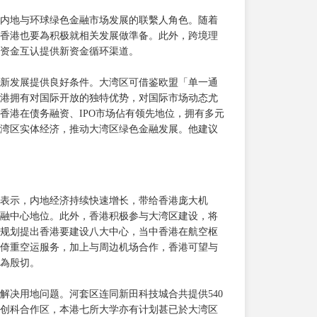
内地与环球绿色金融市场发展的联繫人角色。随着
香港也要為积极就相关发展做準备。此外，跨境理
资金互认提供新资金循环渠道。
新发展提供良好条件。大湾区可借鉴欧盟「单一通
港拥有对国际开放的独特优势，对国际市场动态尤
香港在债务融资、IPO市场佔有领先地位，拥有多元
湾区实体经济，推动大湾区绿色金融发展。他建议
表示，内地经济持续快速增长，带给香港庞大机
融中心地位。此外，香港积极参与大湾区建设，将
规划提出香港要建设八大中心，当中香港在航空枢
倚重空运服务，加上与周边机场合作，香港可望与
為殷切。
解决用地问题。河套区连同新田科技城合共提供540
创科合作区，本港七所大学亦有计划甚已於大湾区