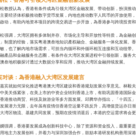
曙松：香港可引领大湾区金融创新发展
松教授认為，香港有条件成為引领大湾区金融发展、带动创新，扮演推动
主要经济体积极推动数字货币发展，内地也推动数字人民币的开放使用，
啟动，有助内地资本项目的跨境交易进一步开放，為香港参与跨境投资和
松强调，大湾区拥有多体制并存、市场化主导和开放性等特质，為金融创
」制度的经验，落实粤港澳叁地知识產权融合、金融服务一体化发展。香
敏，也了解内地市场需求，可担当内循环和外循环相互连接和互动纽带。
融產品和金融服务生态圈，有条件在大湾区发展进程中引领创新，服务大
澳叁地积极探讨透过大数据分享和应用，推动大湾区金融持续发展。
宾对谈：為香港融入大湾区发展建言
嘉宾就如何深化推进粤港澳大湾区建设和香港规划发展分享意见。林毅夫
中美关係紧张，在美上市的中资企业转到香港上市，有助巩固香港国际金
香港推动商贸、科技及旅游业等多方面发展。邱腾华亦指出，「十四五」
发展潜力无限，去年虽有疫情但香港空运量不跌反升，高增值货运亦日渐
大湾区物流、基建共同发展，预期在疫情消退后，本港的空运需求将会更
嫻强调，香港要发展成為创新科技中心，除了资源和资金投入，最重要是
用地主力发展创科，并着力与深圳加强合作，鼓励本港研发机构善用深港