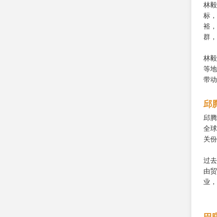
林毅
标，
裕，
群，
林毅
等地
带动
邱
邱腾
全球
关份
过去
由贸
业，