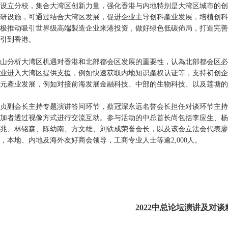
设立分校，集合大湾区创新力量，强化香港与内地特别是大湾区城市的创
研设施，可通过结合大湾区发展，促进企业主导创科產业发展，培植创科
极推动吸引世界级高端製造企业来港投资，做好绿色低碳佈局，打造完善
引到香港。
山分析大湾区机遇对香港和北部都会区发展的重要性，认為北部都会区必
业进入大湾区提供支援，例如快速获取内地知识產权认证等，支持初创企
元產业发展，例如对接前海发展金融科技、中部的生物科技、以及莲塘的
贞副会长主持专题演讲答问环节，蔡冠深永远名誉会长担任对谈环节主持
加者透过视像方式进行交流互动。参与活动的中总首长尚包括李应生、杨
兆、林铭森、陈幼南、方文雄、刘铁成荣誉会长，以及该会立法会代表廖
，本地、内地及海外友好商会领导，工商专业人士等逾2,000人。
2022中总论坛演讲及对谈