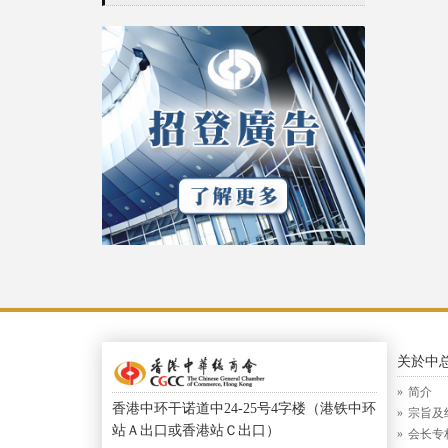
关於中
简介
香港中环干诺道中24-25号4字楼（港铁中环
宗旨及
站Ａ出口或香港站Ｃ出口）
会长专