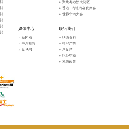
荟》
聚焦粤港澳大湾区
荟》
香港─内地商会联席会
荟》
世界华商大会
荟》
荟》
媒体中心
联络我们
荟》
新闻稿
联络资料
中总视频
招登广告
意见书
意见箱
职位空缺
私隐政策