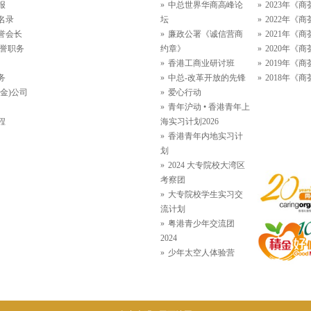
报
中总世界华商高峰论
2023年《商
名录
坛
2022年《商
誉会长
廉政公署《诚信营商
2021年《商
名誉职务
约章》
2020年《商
香港工商业研讨班
2019年《商
务
中总-改革开放的先锋
2018年《商
金)公司
爱心行动
青年沪动 • 香港青年上
程
海实习计划2026
香港青年内地实习计
划
2024 大专院校大湾区
考察团
大专院校学生实习交
流计划
粤港青少年交流团
2024
少年太空人体验营