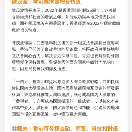
陳茂波：本港經濟處增長軌道
陳茂波司長表示，2022年是香港回歸祖國25周年，亦將是
香港經濟和社會的發展之年。如能成功讓本地疫情盡快回
穩，而外圍環境沒有顯著惡化，香港經濟在2022年應會繼續
處於增長軌道。
陳茂波強調，完善選舉制度後的新一屆立法會議員已宣誓就
職，香港已開啓了良政善治的新篇章，特區政府將更好地與
立法會同心合力，解決香港深層問題。香港也要時刻對外圍
環境變化保持警覺，警惕美國等西方國家持續對內地的打
壓，因應局勢自我調節及適應。
「十四五」規劃明確提出粵港澳大灣區發展戰略，並加快構
建以國內大循環為主體、國內國際雙循環相互促進的新發展
格局。香港積極推進大灣區建設，既可成為國內大循環的
「參與者」，亦可成為國際循環的「促成者」，以強化本身
作為中介人、試驗田、防火牆等角色和功能，促進與內地和
國際市場的互聯互通，從中獲取巨大商機。
林毅夫：香港可發揮金融、商貿、科技相對優