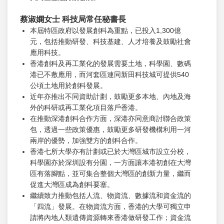
蔡淑嫻女士 科技局常任秘書長
本屆特區政府以發展創科為重點，已投入1,300億
元，包括推動研發、科技基建、人才培養及鼓勵社會
應用科技。
香港創科及再工業化的發展需要土地，科學園、數碼
港已不敷應用，而河套區連同新田科技城可提供540
公頃土地用於創科發展。
近年亦推出不同資助計劃，鼓勵更多本地、內地及海
外的科研或再工業化項目落戶香港。
在推動深港創科合作方面，深港亦同意商討聯合政策
包，透過一些政策優惠，鼓勵更多研發機構利用一河
兩岸的優勢，加強雙方的創科合作。
香港七所大學亦有計劃或已於大灣區城市設立分校，
科學園亦於深圳設有分園，一方面讓本港初創在大灣
區有落腳點，並可集合整個大灣區的創新力量，繼而
促進大灣區成為創科要塞。
繼續致力推動包括人流、物資流、數據流和資金流的
「四流」發展。在物資流方面，香港的大學可獨立申
請將內地人類遺傳資源轉來香港做研發工作；資金流