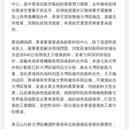
中心，當中香港在航空樞紐的發展潛力無限，去年雖有疫情
但香港空運量不跌反升，高增值貨運亦日漸倚重空運服務，
加上與周邊機場合作，香港可望與整個大灣區物流、基建共
同發展，預期在疫情消退後，本港的空運需求將會更為殷
切。
蔡淑嫻強調，香港要發展成為創新科技中心，除了資源和資
金投入，最重要是解決用地問題。河套區連同新田科技城合
共提供540公頃用地主力發展創科，並著力與深圳加強合
作，鼓勵本港研發機構善用深港創科合作區，本港七所大學
亦有計劃甚已於大灣區城市設立分校，集合大灣區創新力
量，強化香港與內地特別是大灣區城市的創科合作。王天義
亦認同，香港擁有世界級大學和健全科研設施，可通過結合
大灣區發展，促進企業主導創科產業發展，培植創科大型企
業，以及聚焦綠色低碳發展。他期望特區政府積極推動吸引
世界級高端製造企業來港投資，做好綠色低碳佈局，打造完
善的工業園區，並把對深圳一部分適合在香港發展的工業引
到香港。
黃元山分析大灣區機遇對香港和北部都會區發展的重要性，