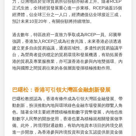
力，亞洲地區於全球貿易所佔份額亦顯著上升。隨著RCEP
正式生效，全球經貿發展重心進一步東移。RCEP涵蓋15個
經濟體，佔全球三分之一人口，經濟總值佔全球接近三成，
預計未來10至20年，有關份額將持續增加。
過去數年，特區政府一直致力爭取成為RCEP一員。邱騰華
強調，香港加入RCEP已成為社會共識，未來香港必須透過
建立更多自由貿易協議，通過區域性、多邊性的貿易協議平
台，為營商者提供穩定的貿易環境和發展機遇，有助拓展香
港的貿易及專業服務業，亦可讓香港在參與內地雙循環、內
地與國際之間貿易往來的各個層面發揮積極推動作用。
巴曙松：香港可引領大灣區金融創新發展
巴曙松教授認為，香港有條件成為引領大灣區金融發展、帶
動創新，扮演推動內地與環球綠色金融市場發展的聯繫人角
色。隨著全球主要經濟體積極推動數字貨幣發展，內地也推
動數字人民幣的開放使用，香港也要為積極就相關發展做準
備。此外，跨境理財通啟動，有助內地資本項目的跨境交易
進一步開放，為香港參與跨境投資和資金互認提供新資金循