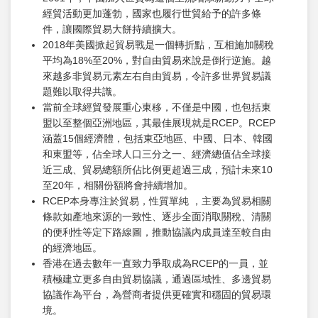
經貿活動更加蓬勃，國家也履行世貿給予的許多條
件，讓國際貿易大餅持續擴大。
2018年美國掀起貿易戰是一個轉折點，互相施加關稅
平均為18%至20%，對自由貿易來說是倒行逆施。越
來越多非貿易元素左右自由貿易，令許多世界貿易議
題難以取得共識。
當前全球經貿發展重心東移，不僅是中國，也包括東
盟以至整個亞洲地區，其最佳展現就是RCEP。RCEP
涵蓋15個經濟體，包括東亞地區、中國、日本、韓國
和東盟等，佔全球人口三分之一、經濟總值佔全球接
近三成、貿易總額所佔比例更超過三成，預計未來10
至20年，相關份額將會持續增加。
RCEP本身專注於貿易，性質單純 ，主要為貿易相關
條款如產地來源的一致性、逐步全面消取關稅、清關
的便利性等定下路線圖，推動協議內成員達至較自由
的經濟地區。
香港在過去數年一直致力爭取成為RCEP的一員，並
積極建立更多自由貿易協議，通過區域性、多邊貿易
協議作為平台，為營商者提供更確實和穩固的貿易環
境。