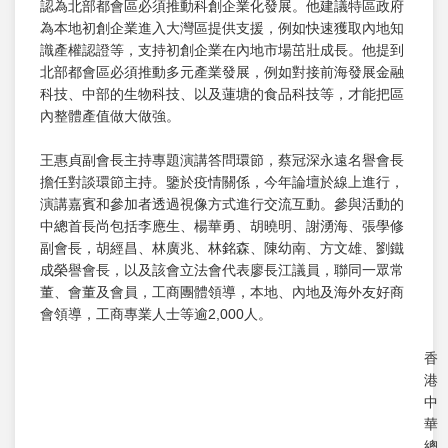
認為北部都會區必須推動科創企業化發展。他建議特區政府
為本地初創企業進入大灣區提供支援，例如快速獲取內地知
識產權認證等，支持初創企業在內地市場茁壯成長。他提到
北部都會區必須推動多元產業發展，例如對接前海發展金融
科技、中部的生物科技、以及蓮塘的食品科技等，才能把區
內整體產值做大做強。
王惠貞副會長主持專題演講答問環節，蔡冠深永遠名譽會長
擔任對談環節主持。鑒於疫情關係，今年論壇於線上進行，
演講嘉賓和參加者透過視像方式進行交流互動。參與活動的
中總首長尚包括李應生、楊華勇、胡曉明、謝湧海、張學修
副會長，胡經昌、林廣兆、林銘森、陳幼南、方文雄、劉鐵
成榮譽會長，以及該會立法會代表廖長江議員，聯同一眾常
董、會董及會員，工商團體領導，本地、內地及海外友好商
會領導，工商專業人士等逾2,000人。
香
港
中
華
總