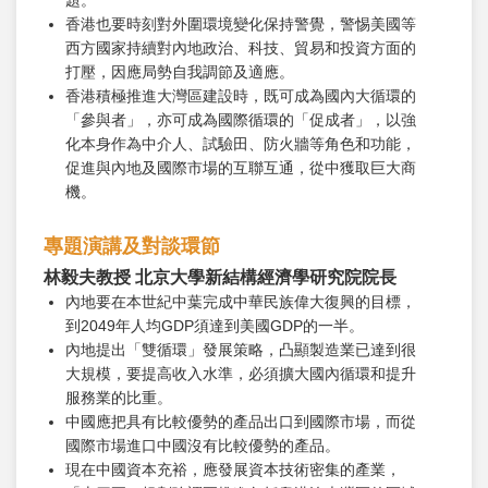
題。
香港也要時刻對外圍環境變化保持警覺，警惕美國等
西方國家持續對內地政治、科技、貿易和投資方面的
打壓，因應局勢自我調節及適應。
香港積極推進大灣區建設時，既可成為國內大循環的
「參與者」，亦可成為國際循環的「促成者」，以強
化本身作為中介人、試驗田、防火牆等角色和功能，
促進與內地及國際市場的互聯互通，從中獲取巨大商
機。
專題演講及對談環節
林毅夫教授 北京大學新結構經濟學研究院院長
內地要在本世紀中葉完成中華民族偉大復興的目標，
到2049年人均GDP須達到美國GDP的一半。
內地提出「雙循環」發展策略，凸顯製造業已達到很
大規模，要提高收入水準，必須擴大國內循環和提升
服務業的比重。
中國應把具有比較優勢的產品出口到國際市場，而從
國際市場進口中國沒有比較優勢的產品。
現在中國資本充裕，應發展資本技術密集的產業，