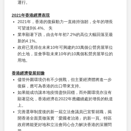
運行。
2021年香港經濟表現
2021年，香港的復蘇動力一直維持強韌，全年的增長
可望達到6.4%。 失
業率顯著下跌，由去年年初7.2%的高位大幅回落至最
新的4.1%。
政府已覓得在未來10年可興建約33萬個公營房屋單位
的土地，並會爭取未來10年約10萬個私營房屋單位的
用地。
香港經濟發展前瞻
儘管外圍環境仍有不少挑戰，但主要經濟體將進一步
復蘇，應可為香港的出口帶來支持。
如果能成功讓本地疫情盡快回穩，而外圍環境亦沒有
顯著惡化，香港經濟在2022年應繼續處於增長的軌道
上。
完善選舉制度後的新一屆立法會議員已宣誓就職，揭
開香港全面貫徹落實「愛國者治港」的新一頁。特區
政府將能更好地和立法會同心合力解決香港的深層問