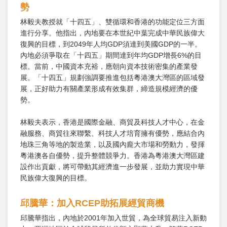
勢
林毅夫教授就「十四五」、雙循環和香港的功能定位三方面
進行分享。他指出，內地要在本世紀中葉完成中華民族偉大
復興的目標，到2049年人均GDP須達到美國GDP的一半。
內地必須爭取在「十四五」期間達到年均GDP增長6%的目
標。當前，中國資本充裕，應朝向資本技術密集的產業發
展。「十四五」規劃強調要推進包括粵港澳大灣區的區域發
展，正好助力有關產業形成有效集群，締造規模經濟的優
勢。
林毅夫表示，香港是國際金融、商貿及科技人才中心，在金
融服務、商貿往來聯繫、科技人才培育擁有優勢，應結合內
地珠三角等地的製造業，以及國內龐大市場和勞動力，發揮
粵港澳各自優勢，提升整體競爭力。香港為粵港澳大灣區建
設作出貢獻，將可帶動其經濟進一步發展，並助力實現中華
民族偉大復興的目標。
邱騰華：加入RCEP助拓展經貿商機
邱騰華指出，內地於2001年加入世貿，為全球貿易注入新動