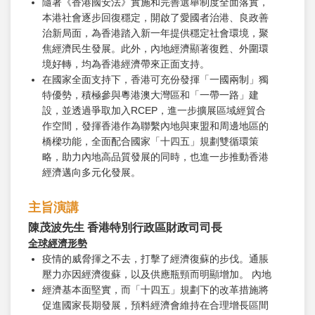
隨著《香港國安法》實施和完善選舉制度全面落實，
本港社會逐步回復穩定，開啟了愛國者治港、良政善
治新局面，為香港踏入新一年提供穩定社會環境，聚
焦經濟民生發展。此外，內地經濟顯著復甦、外圍環
境好轉，均為香港經濟帶來正面支持。
在國家全面支持下，香港可充份發揮「一國兩制」獨
特優勢，積極參與粵港澳大灣區和「一帶一路」建
設，並透過爭取加入RCEP，進一步擴展區域經貿合
作空間，發揮香港作為聯繫內地與東盟和周邊地區的
橋樑功能，全面配合國家「十四五」規劃雙循環策
略，助力內地高品質發展的同時，也進一步推動香港
經濟邁向多元化發展。
主旨演講
陳茂波先生 香港特別行政區財政司司長
全球經濟形勢
疫情的威脅揮之不去，打擊了經濟復蘇的步伐。通脹
壓力亦因經濟復蘇，以及供應瓶頸而明顯增加。 內地
經濟基本面堅實，而「十四五」規劃下的改革措施將
促進國家長期發展，預料經濟會維持在合理增長區間