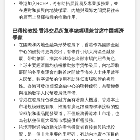
香港加入RCEP，將有助拓展貿易及專業服務業，並
在應對和參與內地雙循環、內地與國際之間貿易往來
的層面上發揮積極的推動作用。
巴曙松教授 香港交易所董事總經理兼首席中國經濟
學家
在國際和內地金融新形勢發展下，香港作為國際金融
中心的優勢將更為突出，有條件引領大灣區金融發
展、帶動創新，擔當全球綠色金融市場的紐帶角色。
全球主要經濟體均積極推動數字貨幣發展，內地即將
展開的冬季奧運會也將首次開放予海外人士使用數字
人民幣。數字貨幣的使用有助降低市場監管的複雜
性。香港可發揮國際金融中心的獨特優勢，為積極參
與推動數字人民幣發展做準備。
香港在發展綠色碳金融方面有著龐大機遇。香港本土
市場規模雖然有限，惟擁有廣泛跟國際標準接軌的監
管框架和產品開發渠道，不僅服務香港本土市場，也
為包括整個龐大國際市場提供所需服務。
跨境理財通的啟動允許零售投資者直接參與跨境投
資，是一個非常重要的里程碑，有助內地資本項目的