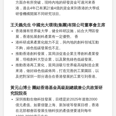
方面亦有所突破，現時內地的研發資金可過河來香
港，過去4年已有累計逾4億的資金來到香港的大學或
研發機構開展不同研究項目。
王天義先生 中國光大環境(集團)有限公司董事會主席
香港擁有世界級大學，健全科研設施，結合大灣區發
展，香港拓展創科產業有一定優勢。 香
港科研成果產業化能力不足，與內地的創科領域互動
不夠，綠色低碳發展也不足。
推動香港創科發展，當局須促進企業主導創科產業發
展，培植創科大型企業，以及聚焦綠色低碳發展。
推動香港再工業化，當局須吸引世界級高端制造企業
來港，做好綠色低碳佈局，打造完善的工業園區，以
及把對深圳一部分適合在香港發展的工業引到香港。
黃元山博士 團結香港基金高級副總裁兼公共政策研
究院院長
深圳推動生物科技發展，目標是於2025年達致2000
億元產值。如要借鑒上海、新加坡等發展目標，香港
在北部都會區發展生物科技的產值便要達到每年