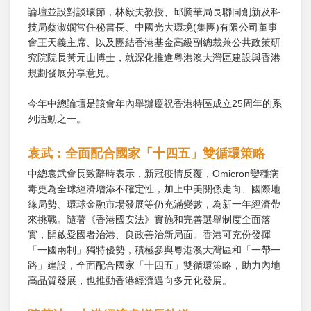
論壇並設對談環節，林毅夫教授、邱騰華局長聯同創新及科
技局蔡淑嫻常任秘書長、中國光大環境(集團)有限公司董事
會王天義主席、以及團結香港基金高級副總裁兼公共政策研
究院院長黃元山博士，就深化推進粵港澳大灣區建設與香港
規劃發展分享意見。
今年中總論壇是該會年內舉辦慶祝香港特區成立25周年的系
列活動之一。
袁武：全面配合國家「十四五」雙循環策略
中總袁武會長致辭時表示，新冠疫情反覆，Omicron變種病
毒更為全球經濟增添不確定性，加上中美關係走向、國際地
緣局勢、環球金融市場發展等仍充滿變數，為新一年經濟帶
來挑戰。隨著《香港國安法》實施和完善選舉制度全面落
實，開啟愛國者治港、良政善治新局面。香港可充份發揮
「一國兩制」獨特優勢，積極參與粵港澳大灣區和「一帶一
路」建設，全面配合國家「十四五」雙循環策略，助力內地
高品質發展，也推動香港經濟邁向多元化發展。