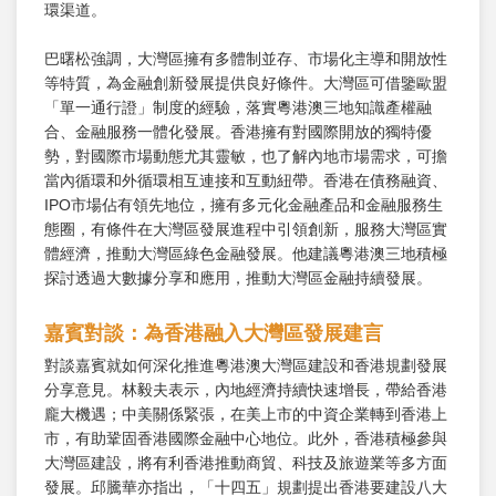
環渠道。
巴曙松強調，大灣區擁有多體制並存、市場化主導和開放性
等特質，為金融創新發展提供良好條件。大灣區可借鑒歐盟
「單一通行證」制度的經驗，落實粵港澳三地知識產權融
合、金融服務一體化發展。香港擁有對國際開放的獨特優
勢，對國際市場動態尤其靈敏，也了解內地市場需求，可擔
當內循環和外循環相互連接和互動紐帶。香港在債務融資、
IPO市場佔有領先地位，擁有多元化金融產品和金融服務生
態圈，有條件在大灣區發展進程中引領創新，服務大灣區實
體經濟，推動大灣區綠色金融發展。他建議粵港澳三地積極
探討透過大數據分享和應用，推動大灣區金融持續發展。
嘉賓對談：為香港融入大灣區發展建言
對談嘉賓就如何深化推進粵港澳大灣區建設和香港規劃發展
分享意見。林毅夫表示，內地經濟持續快速增長，帶給香港
龐大機遇；中美關係緊張，在美上市的中資企業轉到香港上
市，有助鞏固香港國際金融中心地位。此外，香港積極參與
大灣區建設，將有利香港推動商貿、科技及旅遊業等多方面
發展。邱騰華亦指出，「十四五」規劃提出香港要建設八大