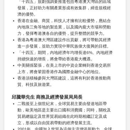
「十四五」規劃強調要推進包括粵港澳大灣區的區域
發展，正好助力有關產業形成有效集群，締造規模經
濟的優勢。
香港在金融、商貿，科技人才擁有比較優勢，應結合
內地珠三角等地的製造業，以及國內龐大市場和勞動
力，發揮粵港澳各自的優勢，提升整體的競爭力。
香港為粵港澳大灣區建設作出貢獻，將可帶動其經濟
進一步發展，並助力實現中華民族偉大復興的目標。
「十四五」期間，內地經濟年均增長達6%。內地經濟
持續快速的增長，將會帶給香港龐大機遇。
中美關係緊張，在美上市的中資企業轉到香港交易所
上市，將會鞏固香港作為國際金融中心的地位。
香港須積極參與大灣區建設，這將有利於香港推動商
貿、科技及旅遊業。
邱騰華先生 商務及經濟發展局局長
二戰後至上個世紀末，全球貿易主要由發達地區帶
動，歐美地區是主要出口國和消費國；同時，關稅及
貿易總協定及世界貿易組織在此時期相繼訂定及成
立，形成以自由貿易帶動的經濟發展主流。
2001年，中國加入世貿為這個主流增添新動力，全球