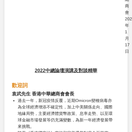
商
會
20
年
1
月
17
日
2022中總論壇演講及對談精華
歡迎詞
袁武先生 香港中華總商會會長
過去一年，新冠疫情反覆，近期Omicron變種病毒亦
為全球經濟增添不確定性，加上中美關係走向、國際
地緣局勢，主要經濟體貨幣政策、息率走勢、以至環
球金融市場發展等仍充滿變數，為新一年經濟發展帶
來挑戰。