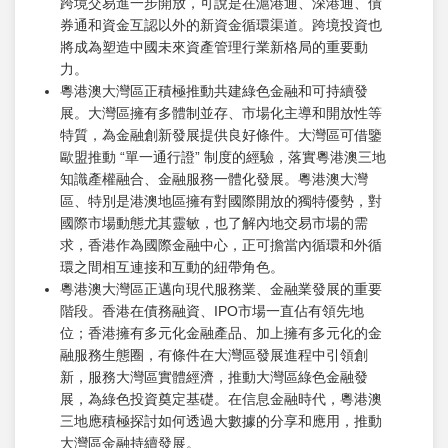
跨境交易進一步開放，可說是在滬港通、深港通、債
券通和資金互認以外的新資金循環渠道。跨境投資也
將成為塑造中國未來資產管理行業新格局的重要動
力。
粵港澳大灣區正積極推動共建綠色金融和可持續發
展。大灣區擁有多體制並存、市場化主導和開放性等
特質，為金融創新發展提供良好條件。大灣區可借鑒
歐盟推動 “單一通行證” 制度的經驗，落實粵港澳三地
知識產權融合、金融服務一體化發展。粵港澳大灣
區、特別是港澳地區擁有對國際開放的獨特優勢，對
國際市場動態尤其靈敏，也了解內地交易市場的需
求，香港作為國際金融中心，正可擔當內循環和外循
環之間相互連接和互動的紐帶角色。
粵港澳大灣區正邁向現代服務業、金融業發展的重要
階段。香港在債務融資、IPO市場一直佔有領先地
位；香港擁有多元化金融產品、加上擁有多元化的金
融服務生態圈，有條件在大灣區發展進程中引領創
新，服務大灣區實體經濟，推動大灣區綠色金融發
展，為綠色投資奠定基礎。在信息金融時代，粵港澳
三地應積極探討如何透過大數據的分享和應用，推動
大灣區金融持續發展。