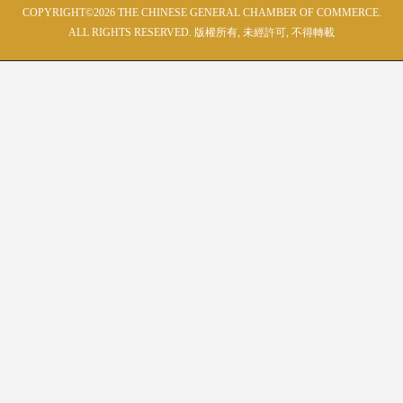
COPYRIGHT©2026 THE CHINESE GENERAL CHAMBER OF COMMERCE.
ALL RIGHTS RESERVED. 版權所有, 未經許可, 不得轉載