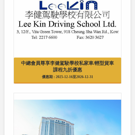
中總會員尊享李健駕駛學校私家車/輕型貨車
課程九折優惠
優惠期 : 2025-12-16至2026-12-31