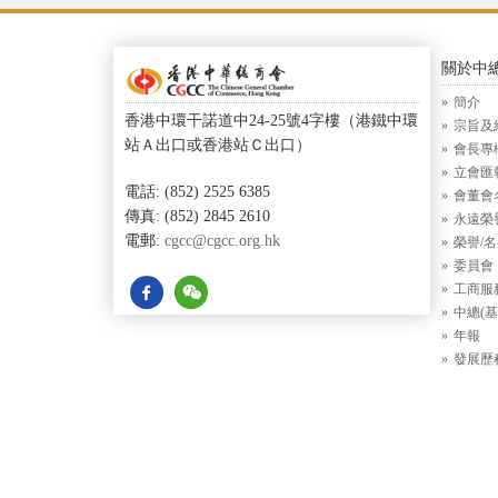
關於中
簡介
香港中環干諾道中24-25號4字樓（港鐵中環
宗旨及
站Ａ出口或香港站Ｃ出口）
會長專
立會匯
電話: (852) 2525 6385
會董會
傳真: (852) 2845 2610
永遠榮
電郵:
cgcc@cgcc.org.hk
榮譽/
委員會
工商服
中總(基
年報
發展歷