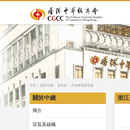
主頁
>
關於中總
>
委員會
>
內地事務委員會
關於中總
浙江
簡介
宗旨及組織