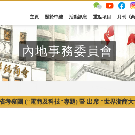
主頁
關於中總
活動訊息
重點項目
月刊《
內地事務委員會
省考察團 ("電商及科技"專題) 暨 出席 "世界浙商