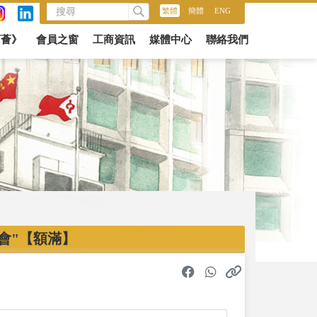
繁體
/
簡體
/
ENG
商薈》
會員之窗
工商資訊
媒體中心
聯絡我們
大會"【額滿】