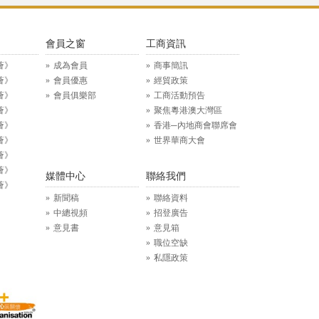
》
會員之窗
工商資訊
薈》
成為會員
商事簡訊
薈》
會員優惠
經貿政策
薈》
會員俱樂部
工商活動預告
薈》
聚焦粵港澳大灣區
薈》
香港─內地商會聯席會
薈》
世界華商大會
薈》
薈》
媒體中心
聯絡我們
薈》
新聞稿
聯絡資料
中總視頻
招登廣告
意見書
意見箱
職位空缺
私隱政策