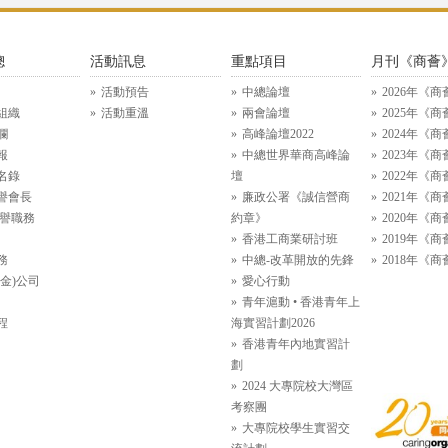
總
活動訊息
重點項目
月刊《商薈
活動預告
中總論壇
2026年《商
組織
活動重溫
兩會論壇
2025年《商
欄
高峰論壇2022
2024年《商
報
中總世界華商高峰論
2023年《商
名錄
壇
2022年《商
譽會長
廉政公署《誠信營商
2021年《商
名譽職務
約章》
2020年《商
香港工商業研討班
2019年《商
務
中總-改革開放的先鋒
2018年《商
金)公司
愛心行動
青年滬動 • 香港青年上
程
海實習計劃2026
香港青年內地實習計
劃
2024 大專院校大灣區
考察團
大專院校學生實習交