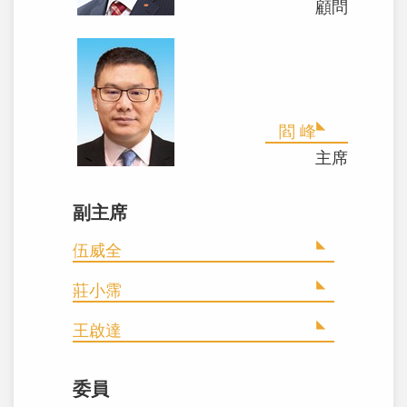
顧問
閻 峰
主席
副主席
伍威全
莊小霈
王啟達
委員