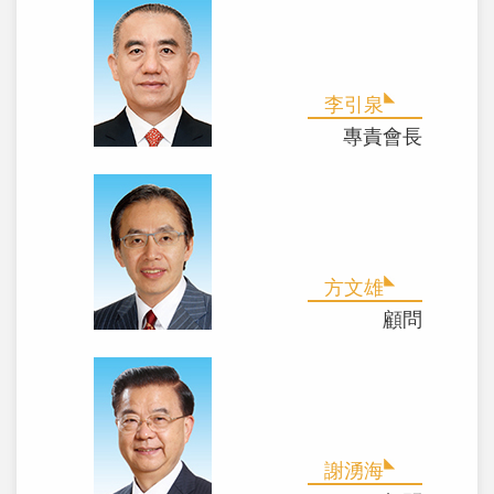
李引泉
專責會長
方文雄
顧問
謝湧海