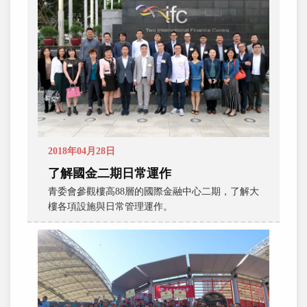
2018年04月28日
了解國金二期日常運作
青委會參觀樓高88層的國際金融中心二期，了解大
樓各項設施與日常管理運作。