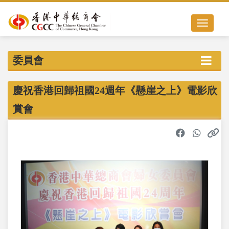
Toggle nav
委員會
慶祝香港回歸祖國24週年《懸崖之上》電影欣
賞會