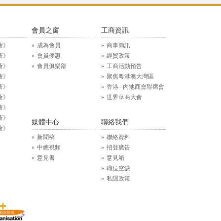
》
會員之窗
工商資訊
薈》
成為會員
商事簡訊
薈》
會員優惠
經貿政策
薈》
會員俱樂部
工商活動預告
薈》
聚焦粵港澳大灣區
薈》
香港─內地商會聯席會
薈》
世界華商大會
薈》
薈》
媒體中心
聯絡我們
薈》
新聞稿
聯絡資料
中總視頻
招登廣告
意見書
意見箱
職位空缺
私隱政策