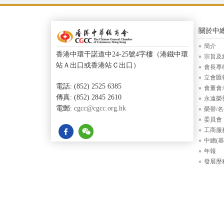
關於中
簡介
香港中環干諾道中24-25號4字樓（港鐵中環
宗旨及
站Ａ出口或香港站Ｃ出口）
會長專
立會匯
電話: (852) 2525 6385
會董會
傳真: (852) 2845 2610
永遠榮
電郵:
cgcc@cgcc.org.hk
榮譽/
委員會
工商服
中總(基
年報
發展歷