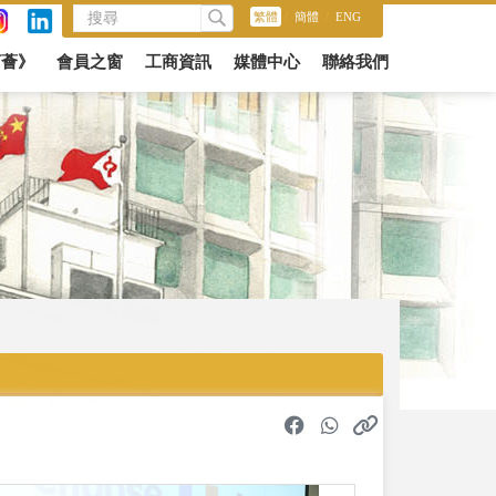
繁體
/
簡體
/
ENG
商薈》
會員之窗
工商資訊
媒體中心
聯絡我們