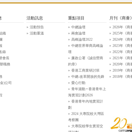
總
活動訊息
重點項目
月刊《商薈
活動預告
中總論壇
2026年《商
組織
活動重溫
兩會論壇
2025年《商
欄
高峰論壇2022
2024年《商
報
中總世界華商高峰論
2023年《商
名錄
壇
2022年《商
譽會長
廉政公署《誠信營商
2021年《商
名譽職務
約章》
2020年《商
香港工商業研討班
2019年《商
務
中總-改革開放的先鋒
2018年《商
金)公司
愛心行動
青年滬動 • 香港青年上
程
海實習計劃2026
香港青年內地實習計
劃
2024 大專院校大灣區
考察團
大專院校學生實習交