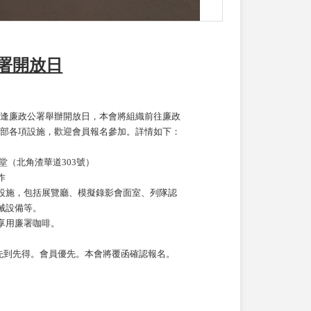
署開放日
逢廉政公署舉辦開放日，本會將組織前往廉政
部各項設施，歡迎會員報名參加。詳情如下：
堂（北角渣華道303號）
作
設施，包括展覽廳、模擬錄影會面室、列隊認
械設備等。
享用廉署咖啡。
先到先得。會員優先。本會將覆函確認報名。