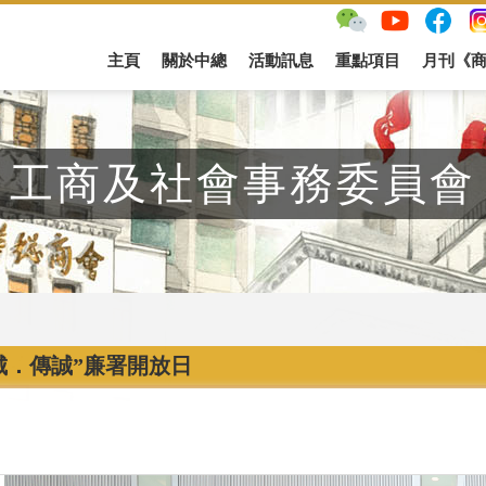
主頁
關於中總
活動訊息
重點項目
月刊《
工商及社會事務委員會
城．傳誠”廉署開放日