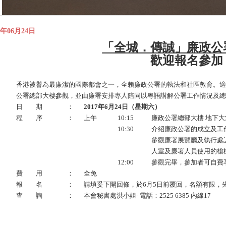
7年06月24日
「全城．傳誠」廉政公
歡迎報名參加
香港被譽為最廉潔的國際都會之一，全賴廉政公署的執法和社區教育。適
公署總部大樓參觀，並由廉署安排專人陪同以粵語講解公署工作情況及總
日 期
：
2017年6月24日（星期六）
程
序
：
上午
10:15
廉政公署總部大樓 地下大
10:30
介紹廉政公署的成立及工
參觀廉署展覽廳及執行處
人室及廉署人員使用的槍
12:00
參觀完畢，參加者可自費
費
用
：
全免
報
名
：
請填妥下開回條，於6月5日前覆回，名額有限，
查 詢
：
本會秘書處洪小姐- 電話：2525 6385 內線17