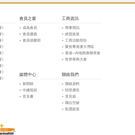
》
會員之窗
工商資訊
薈》
成為會員
商事簡訊
薈》
會員優惠
經貿政策
薈》
會員俱樂部
工商活動預告
薈》
聚焦粵港澳大灣區
薈》
香港─內地商會聯席會
薈》
世界華商大會
薈》
薈》
媒體中心
聯絡我們
薈》
新聞稿
聯絡資料
中總視頻
招登廣告
意見書
意見箱
職位空缺
私隱政策