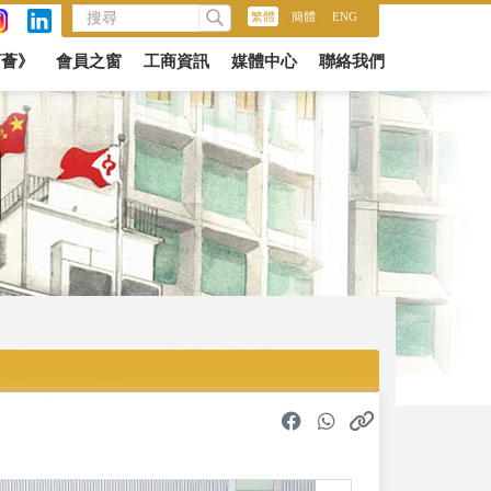
繁體
/
簡體
/
ENG
商薈》
會員之窗
工商資訊
媒體中心
聯絡我們