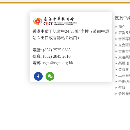
關於中
簡介
香港中環干諾道中24-25號4字樓（港鐵中環
宗旨及
站Ａ出口或香港站Ｃ出口）
會長專
立會匯
電話: (852) 2525 6385
會董會
傳真: (852) 2845 2610
永遠榮
電郵:
cgcc@cgcc.org.hk
榮譽/
委員會
工商服
中總(基
年報
發展歷