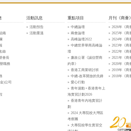
總
活動訊息
重點項目
月刊《商薈
活動預告
中總論壇
2026年《商
組織
活動重溫
兩會論壇
2025年《商
欄
高峰論壇2022
2024年《商
報
中總世界華商高峰論
2023年《商
名錄
壇
2022年《商
譽會長
廉政公署《誠信營商
2021年《商
名譽職務
約章》
2020年《商
香港工商業研討班
2019年《商
務
中總-改革開放的先鋒
2018年《商
金)公司
愛心行動
青年滬動 • 香港青年上
程
海實習計劃2026
香港青年內地實習計
劃
2024 大專院校大灣區
考察團
大專院校學生實習交