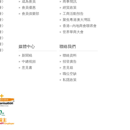
薈》
成為會員
商事簡訊
薈》
會員優惠
經貿政策
薈》
會員俱樂部
工商活動預告
薈》
聚焦粵港澳大灣區
薈》
香港─內地商會聯席會
薈》
世界華商大會
薈》
薈》
媒體中心
聯絡我們
薈》
新聞稿
聯絡資料
中總視頻
招登廣告
意見書
意見箱
職位空缺
私隱政策