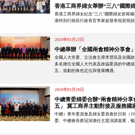
香港工商界婦女舉辦“三八”國際
香港工商界婦女紀念“三八”國際婦女節籌備
港特別行政區行政長官李家超發來祝賀視頻
2026年03月23日
中總舉辦「全國兩會精神分享會」
全國人大常委、立法會主席李慧琼及全國政
多名擔任全國人大代表及政協委員的中總成
五」規劃的角色定位與發展機遇。
2026年03月20日
中總青委婦委合辦“兩會精神分享
五」 冀工商界主動對接及服務國
中總）青年委員會及婦女委員會於日前（19
委、中總會長蔡冠深擔任主題演講嘉賓，暢