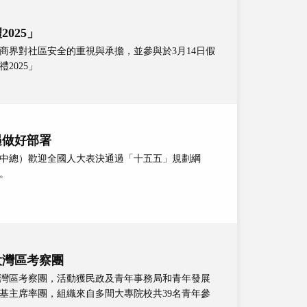
025」
商界對社區安全的重視與承擔，並參與於3月14日假
2025」
遇做好部署
中總）歡迎全國人大表決通過「十五五」規劃綱
。
大灣區考察團
灣區考察團，活動獲民政及青年事務局和青年發展
基主席率團，組織來自多間大專院校共39名青年參