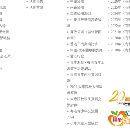
活動預告
中總論壇
2026年《商
組織
活動重溫
兩會論壇
2025年《商
欄
高峰論壇2022
2024年《商
報
中總世界華商高峰論
2023年《商
名錄
壇
2022年《商
譽會長
廉政公署《誠信營商
2021年《商
名譽職務
約章》
2020年《商
香港工商業研討班
2019年《商
務
中總-改革開放的先鋒
2018年《商
金)公司
愛心行動
青年滬動 • 香港青年上
程
海實習計劃2026
香港青年內地實習計
劃
2024 大專院校大灣區
考察團
大專院校學生實習交
流計劃
粵港青少年交流團
2024
少年太空人體驗營