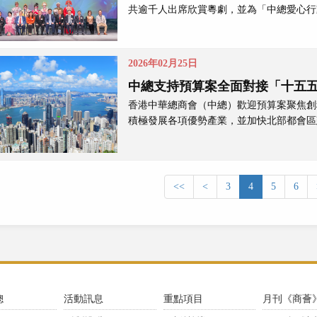
共逾千人出席欣賞粵劇，並為「中總愛心行
2026年02月25日
中總支持預算案全面對接「十五
香港中華總商會（中總）歡迎預算案聚焦創
積極發展各項優勢產業，並加快北部都會區
<<
<
3
4
5
6
總
活動訊息
重點項目
月刊《商薈