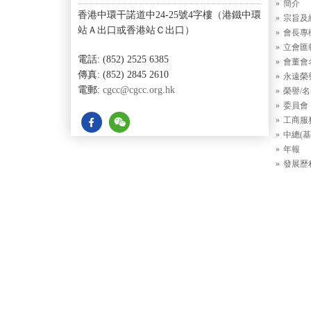
簡介
香港中環干諾道中24-25號4字樓（港鐵中環
宗旨及
站Ａ出口或香港站Ｃ出口）
會長專
立會匯
電話: (852) 2525 6385
會董會
傳真: (852) 2845 2610
永遠榮
電郵:
cgcc@cgcc.org.hk
榮譽/
委員會
工商服
中總(基
年報
發展歷