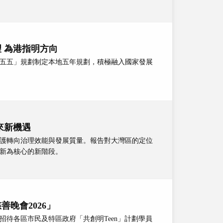
 為港指明方向
五五」規劃制定本地五年規劃，積極融入國家發展
來新機遇
護轉向治理效能與發展質量。報告對大灣區的定位
新為核心的新階段。
晚會2026」
費招待各區市民及特區政府「共創明Teen」計劃學員