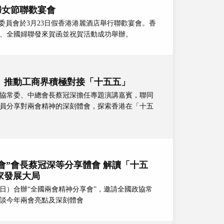
婦女節聯歡宴會
委員會於3月23日假香港港麗酒店舉行聯歡宴會。香
、全國婦聯發來賀函並祝賀活動成功舉辦。
 推動工商界積極對接「十五五」
協常委、中總會長蔡冠深擔任專題演講嘉賓，聯同
員分享對兩會精神的深刻體會，探索香港在「十五
會”會長蔡冠深等分享體會 解讀「十五
家發展大局
日）合辦“全國兩會精神分享會”，邀請全國政協常
談今年兩會亮點及深刻體會