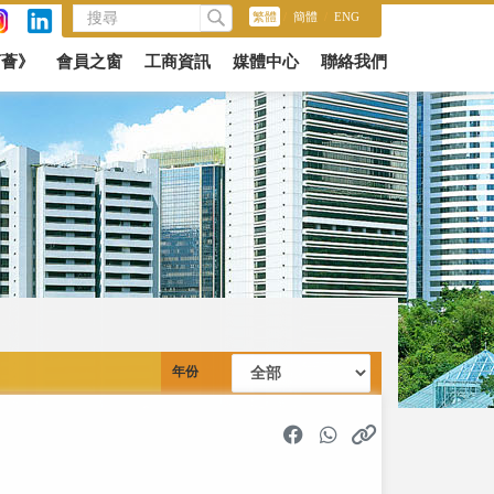
繁體
/
簡體
/
ENG
商薈》
會員之窗
工商資訊
媒體中心
聯絡我們
年份