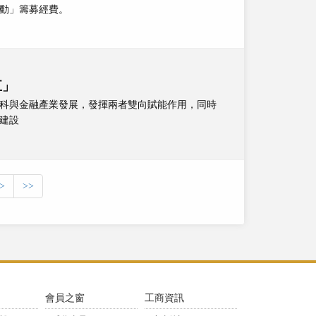
動」籌募經費。
五」
科與金融產業發展，發揮兩者雙向賦能作用，同時
建設
>
>>
》
會員之窗
工商資訊