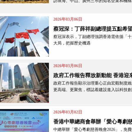
訪珠海、中山、廣州三巿的知名企業和機構
2026年03月06日
蔡冠深：丁薛祥副總理提五點希望
蔡冠深表示，丁副總理強調香港需依循「十
大局，把握歷史機遇
2026年03月06日
政府工作報告釋放新動能 香港迎
政府工作報告顯示治理重心正由宏觀制度維
更高端、更聚焦，標誌着建設進入以科技創
2026年03月02日
香港中華總商會舉辦「愛心粵劇慈善
中總舉辦「愛心粵劇慈善晚會2026」，免