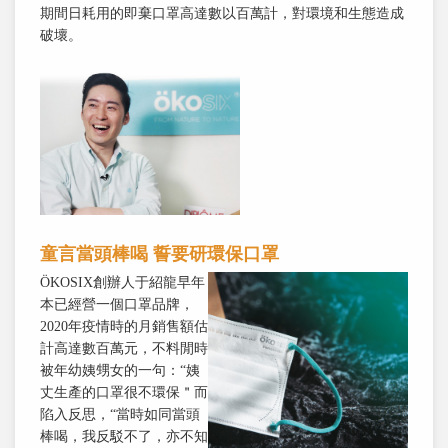
期間日耗用的即棄口罩高達數以百萬計，對環境和生態造成
破壞。
童言當頭棒喝 誓要研環保口罩
ÖKOSIX創辦人于紹龍早年
本已經營一個口罩品牌，
2020年疫情時的月銷售額估
計高達數百萬元，不料閒時
被年幼姨甥女的一句：“姨
丈生產的口罩很不環保＂而
陷入反思，“當時如同當頭
棒喝，我反駁不了，亦不知