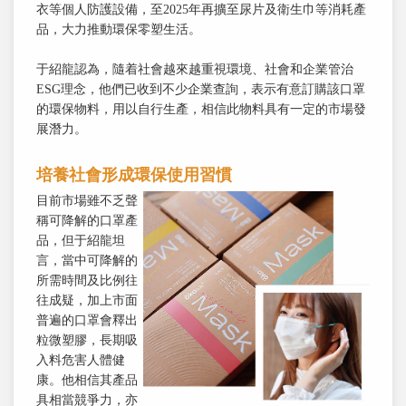
衣等個人防護設備，至2025年再擴至尿片及衛生巾等消耗產
品，大力推動環保零塑生活。
于紹龍認為，隨着社會越來越重視環境、社會和企業管治
ESG理念，他們已收到不少企業查詢，表示有意訂購該口罩
的環保物料，用以自行生產，相信此物料具有一定的市場發
展潛力。
培養社會形成環保使用習慣
目前市場雖不乏聲
稱可降解的口罩產
品，但于紹龍坦
言，當中可降解的
所需時間及比例往
往成疑，加上市面
普遍的口罩會釋出
粒微塑膠，長期吸
入料危害人體健
康。他相信其產品
具相當競爭力，亦