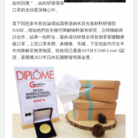
如何回應＂，由此研發環保
口罩的念頭更深種心中。
當下回想多年前在論壇結識香港納米及先進材料研發院
NAMI，得知他們在生物可降解物料素有研究，立時聯絡商
討合作，結果一拍即合，最終成功研發全球首個零塑膠醫療
級口罩，上至口罩本體、鼻樑條、耳繩，下至包裝均可在半
年內降解至無害物質。技術現已通過ASTM F2100 Level 3認
證，更榮獲2022年日內瓦國際發明展金獎。