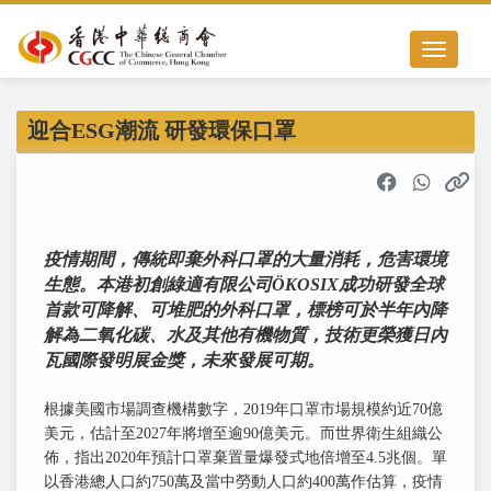
Toggle nav
迎合ESG潮流 研發環保口罩
疫情期間，傳統即棄外科口罩的大量消耗，危害環境
生態。本港初創綠適有限公司ÖKOSIX成功研發全球
首款可降解、可堆肥的外科口罩，標榜可於半年內降
解為二氧化碳、水及其他有機物質，技術更榮獲日內
瓦國際發明展金獎，未來發展可期。
根據美國市場調查機構數字，2019年口罩市場規模約近70億
美元，估計至2027年將增至逾90億美元。而世界衛生組織公
佈，指出2020年預計口罩棄置量爆發式地倍增至4.5兆個。單
以香港總人口約750萬及當中勞動人口約400萬作估算，疫情