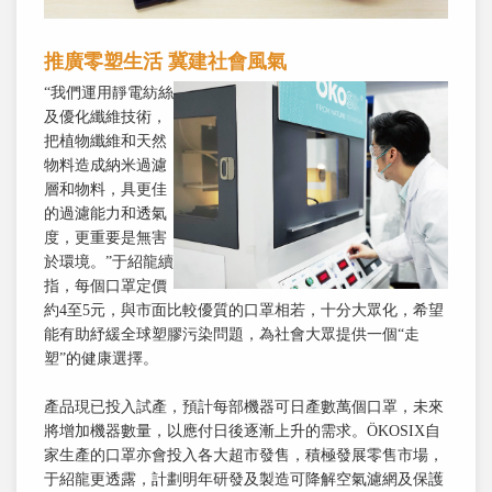
推廣零塑生活 冀建社會風氣
“我們運用靜電紡絲
及優化纖維技術，
把植物纖維和天然
物料造成納米過濾
層和物料，具更佳
的過濾能力和透氣
度，更重要是無害
於環境。”于紹龍續
指，每個口罩定價
約4至5元，與市面比較優質的口罩相若，十分大眾化，希望
能有助紓緩全球塑膠污染問題，為社會大眾提供一個“走
塑”的健康選擇。
產品現已投入試產，預計每部機器可日產數萬個口罩，未來
將增加機器數量，以應付日後逐漸上升的需求。ÖKOSIX自
家生產的口罩亦會投入各大超市發售，積極發展零售市場，
于紹龍更透露，計劃明年研發及製造可降解空氣濾網及保護