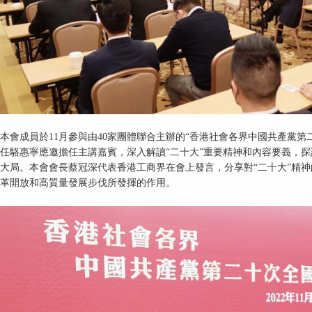
本會成員於11月參與由40家團體聯合主辦的“香港社會各界中國共產黨
任駱惠寧應邀擔任主講嘉賓，深入解讀“二十大”重要精神和內容要義，探
大局。本會會長蔡冠深代表香港工商界在會上發言，分享對“二十大”精
革開放和高質量發展步伐所發揮的作用。