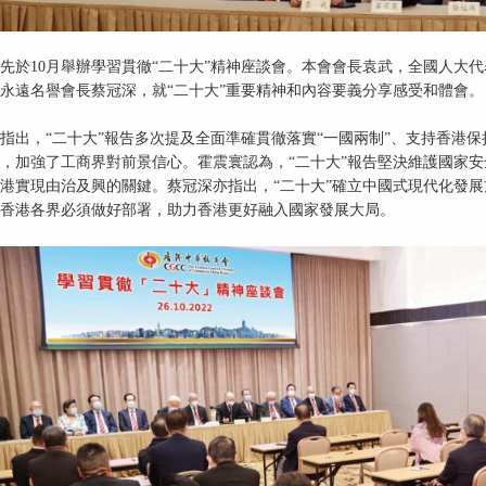
先於10月舉辦學習貫徹“二十大”精神座談會。本會會長袁武，全國人大
永遠名譽會長蔡冠深，就“二十大”重要精神和內容要義分享感受和體會。
指出，“二十大”報告多次提及全面準確貫徹落實“一國兩制”、支持香港
，加強了工商界對前景信心。霍震寰認為，“二十大”報告堅決維護國家
港實現由治及興的關鍵。蔡冠深亦指出，“二十大”確立中國式現代化發
香港各界必須做好部署，助力香港更好融入國家發展大局。