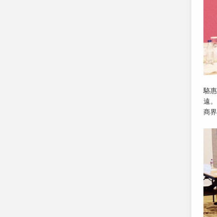
駱惠
遠。
商界