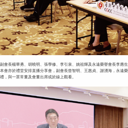
副會長楊華勇、胡曉明、張學修、李引泉、姚祖輝及永遠榮譽會長李應生
本會亦於禮堂安排直播分享會，副會長曾智明、王惠貞、謝湧海，永遠榮
禮，與一眾常董及會董出席或於線上觀看。