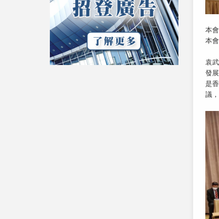
本會
本會
袁武
發展
是香
議，