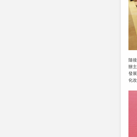
隨後
辦主
發展
化改