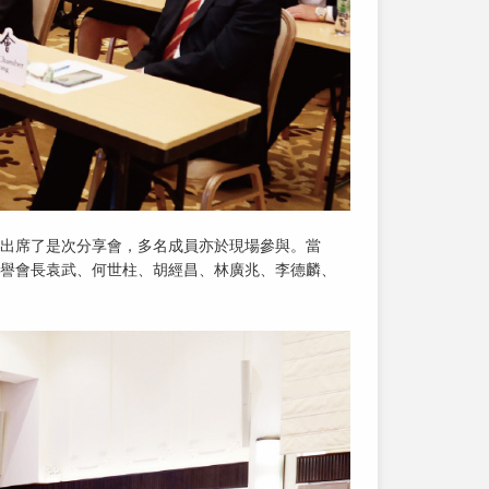
出席了是次分享會，多名成員亦於現場參與。當
譽會長袁武、何世柱、胡經昌、林廣兆、李德麟、