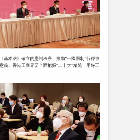
《基本法》確立的憲制秩序，推動“一國兩制”行穩致
意義。香港工商界要全面把握“二十大”精髓，用好工