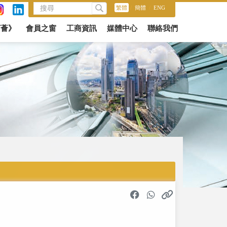
繁體
/
簡體
/
ENG
商薈》
會員之窗
工商資訊
媒體中心
聯絡我們