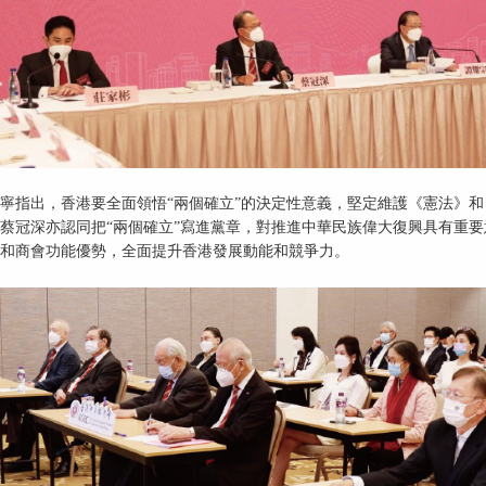
寧指出，香港要全面領悟“兩個確立”的決定性意義，堅定維護《憲法》和
蔡冠深亦認同把“兩個確立”寫進黨章，對推進中華民族偉大復興具有重要
和商會功能優勢，全面提升香港發展動能和競爭力。