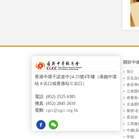
關於中
簡介
香港中環干諾道中24-25號4字樓（港鐵中環
宗旨及
站Ａ出口或香港站Ｃ出口）
會長專
立會匯
電話: (852) 2525 6385
會董會
傳真: (852) 2845 2610
永遠榮
電郵:
cgcc@cgcc.org.hk
榮譽/
委員會
工商服
中總(基
年報