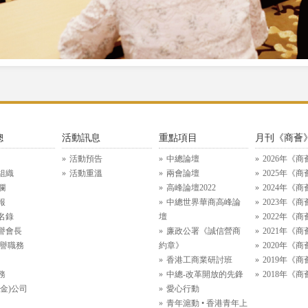
總
活動訊息
重點項目
月刊《商薈
活動預告
中總論壇
2026年《商
組織
活動重溫
兩會論壇
2025年《商
欄
高峰論壇2022
2024年《商
報
中總世界華商高峰論
2023年《商
名錄
壇
2022年《商
譽會長
廉政公署《誠信營商
2021年《商
名譽職務
約章》
2020年《商
香港工商業研討班
2019年《商
務
中總-改革開放的先鋒
2018年《商
金)公司
愛心行動
青年滬動 • 香港青年上