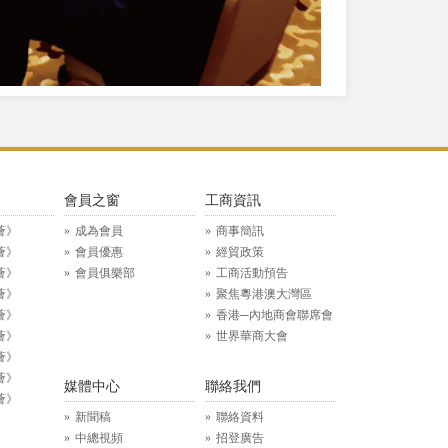
》
會員之窗
工商資訊
薈》
成為會員
商事簡訊
薈》
會員優惠
經貿政策
薈》
會員俱樂部
工商活動預告
薈》
聚焦粵港澳大灣區
薈》
香港─內地商會聯席會
薈》
世界華商大會
薈》
薈》
媒體中心
聯絡我們
薈》
新聞稿
聯絡資料
中總視頻
招登廣告