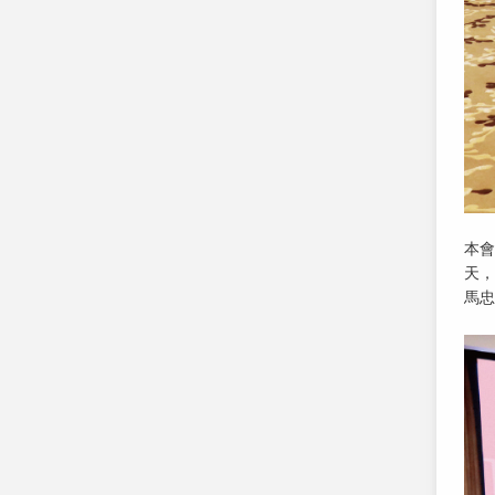
本會
天，
馬忠