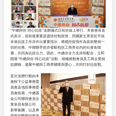
“中總與你 同心抗疫”送贈儀式日前於線上舉行。本會會長袁
武表示，當前最重要是盡快控制疫情，而國家主席習近平就
本港抗疫工作亦作出重要指示，將穩控疫情作為當前壓倒一
切的任務。中聯辦早前亦發動包括工商界在內的社會各階
層，共同為抗疫出力。因此，中總亦全力支持和配合，立即
開展“中總與你 同心抗疫”活動，積極推動會員及工商企業捐
款贈物，凝聚中總與工商界關懷與愛心，共同打好抗疫戰。
是次送贈行動由本
會轄下公益事務委
員會及地區事務委
員會統籌，中總基
金公司聯同會員企
業泉昌有限公司、
新華集團，以及希
瑪眼科醫療控股有