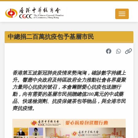
Toggle nav
中總捐二百萬抗疫包予基層市民
香港第五波新冠肺炎疫情來勢洶洶，確診數字持續上
升。響應中央政府及特區政府全力推動社會各界凝聚
力量同心抗疫的號召，本會籌辦愛心抗疫包送贈行
動，向有需要的基層市民捐贈總值200萬元的中成藥
品、快速檢測劑、抗疫保健茶包等物品，與全港市民
齊抗疫情。