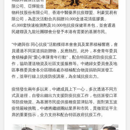
限公司、亞輝龍生
物科技股份有限公司、香港中醫藥界抗疫聯盟、利豪貿易有
限公司，為是次活動合共捐贈10,000盒連花清瘟膠囊、
45,000套快速檢測劑及10,000包抗疫保健草本包，並會通過
民建聯及九龍社團聯會分發予本港有需要的基層市民。
“中總與你 同心抗疫”活動獲得本會會員及業界積極響應，會
員通過不同渠道捐款贈物，反應熱烈。此外，本會青年委員
會積極參與“愛心車隊青年行動”，配合特區政府防疫抗疫工
作，協助運送物資及社區支援服務等。中總婦女委員會及地
區事務委員會各分區聯絡處亦積極配合物資捐助與派發工
作，並舉行線上抗疫防疫講座，為全城抗疫出力。
疫情發生兩年多以來，中總成員上下一心，多次透過不同方
式及途徑，自發出錢出力支援防疫抗疫工作，包括派發口罩
等防疫物資、為基層市民提供接種疫苗津貼等。面對第五波
疫情嚴峻挑戰，中總將繼續團結業界和市民，貫徹習近平主
席的重要指示，全力支持和配合特區政府抗疫工作。