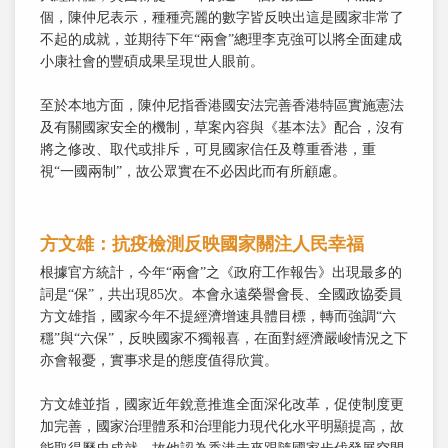
個，陳仲尼表示，種種亮麗的數字皆反映出這是國家非常了
不起的成就，並期待下年“兩會”總理李克強可以將全面建成
小康社會的豐碩成果呈現世人眼前。
至於本地方面，陳仲尼指香港國安法完善香港特區實施憲法
及有關國家安全的機制，草案內容與《基本法》配合，沒有
將之修改、取代或排斥，可見國家信任及尊重香港，重
視“一國兩制”，故公眾實在不必因此而有所顧慮。
方文雄：抗疫檢測反映國家關注人民幸福
根據官方統計，今年“兩會”之《政府工作報告》出現最多的
詞是“保”，共出現85次。本會永遠榮譽會長、全國政協委員
方文雄指，國家今年不提經濟增速具體目標，轉而強調“六
穩”與“六保”，反映國家不獨報喜，在面對經濟嚴峻情況之下
亦會報憂，實事求是的態度值得欣賞。
方文雄並指，國家近年銳意推進全面深化改革，促使制度更
加完善，國家治理體系和治理能力現代化水平明顯提高，故