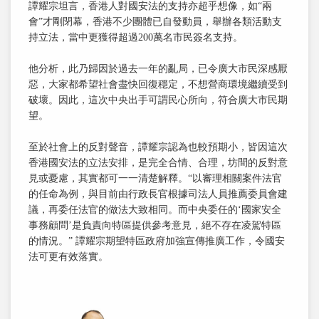
譚耀宗坦言，香港人對國安法的支持亦超乎想像，如“兩
會”才剛閉幕，香港不少團體已自發動員，舉辦各類活動支
持立法，當中更獲得超過200萬名市民簽名支持。
他分析，此乃歸因於過去一年的亂局，已令廣大市民深感厭
惡，大家都希望社會盡快回復穩定，不想營商環境繼續受到
破壞。因此，這次中央出手可謂民心所向，符合廣大市民期
望。
至於社會上的反對聲音，譚耀宗認為也較預期小，皆因這次
香港國安法的立法安排，是完全合情、合理，坊間的反對意
見或憂慮，其實都可一一清楚解釋。“以審理相關案件法官
的任命為例，與目前由行政長官根據司法人員推薦委員會建
議，再委任法官的做法大致相同。而中央委任的‘國家安全
事務顧問’是負責向特區提供參考意見，絕不存在凌駕特區
的情況。” 譚耀宗期望特區政府加強宣傳推廣工作，令國安
法可更有效落實。