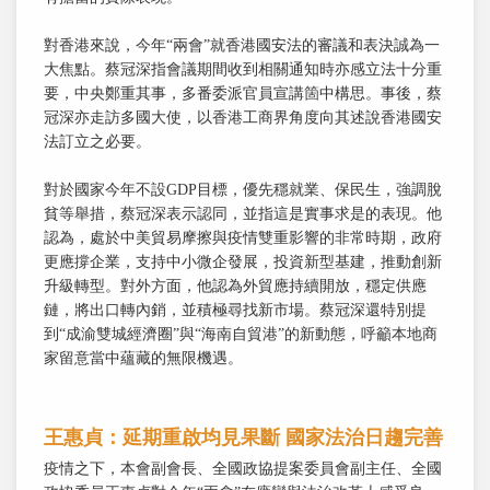
對香港來說，今年“兩會”就香港國安法的審議和表決誠為一
大焦點。蔡冠深指會議期間收到相關通知時亦感立法十分重
要，中央鄭重其事，多番委派官員宣講箇中構思。事後，蔡
冠深亦走訪多國大使，以香港工商界角度向其述說香港國安
法訂立之必要。
對於國家今年不設GDP目標，優先穩就業、保民生，強調脫
貧等舉措，蔡冠深表示認同，並指這是實事求是的表現。他
認為，處於中美貿易摩擦與疫情雙重影響的非常時期，政府
更應撐企業，支持中小微企發展，投資新型基建，推動創新
升級轉型。對外方面，他認為外貿應持續開放，穩定供應
鏈，將出口轉內銷，並積極尋找新市場。蔡冠深還特別提
到“成渝雙城經濟圈”與“海南自貿港”的新動態，呼籲本地商
家留意當中蘊藏的無限機遇。
王惠貞：延期重啟均見果斷 國家法治日趨完善
疫情之下，本會副會長、全國政協提案委員會副主任、全國