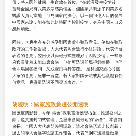
價，將人民的健康、生命放在首位。“在武漢發生疫情後，
當時全國只有八萬多宗感染個案，但國家共調派了四萬多名
醫護人員到當地，可見國家的決心。以一個14億人口的發展
中國家來說，能在如此短時間內控制疫情，身為中國人自必
感到驕傲。”
同時，李應生亦充分感受到國家虛心聽取意見。例如在聽取
政府的工作報告後，人大代表均會進行小組討論，代表們發
表過的意見，翌日便以簡報形式整理好；因應疫情，一些政
府官員雖然未能出席會議，但仍可透過即場視頻轉播，他們
會即場回答提問，又或翌日再行答覆。“足見國家虛心聆聽
大家的意見，絕非一言堂。若大家對國安法或其他議題有任
何意見，應盡量透過不同渠道表達。”
胡曉明：國家施政愈趨公開透明
因應疫情影響，今年“兩會”採取靈活應變措施，推遲召開之
餘，也實施封閉式管理，是歷來會期最短的“兩會”。本會副
會長、全國人大代表胡曉明認為，這次會議形式比較創新，
過去領導人會逐字唸讀工作報告，代表們則可邊聽邊做筆