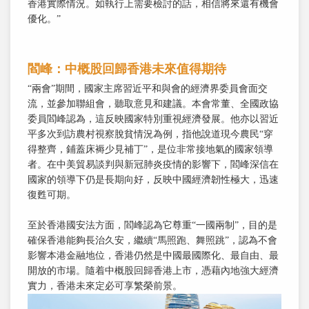
香港實際情況。如執行上需要檢討的話，相信將來還有機會
優化。”
閻峰：中概股回歸香港未來值得期待
“兩會”期間，國家主席習近平和與會的經濟界委員會面交
流，並參加聯組會，聽取意見和建議。本會常董、全國政協
委員閻峰認為，這反映國家特別重視經濟發展。他亦以習近
平多次到訪農村視察脫貧情況為例，指他說道現今農民“穿
得整齊，鋪蓋床褥少見補丁”，是位非常接地氣的國家領導
者。在中美貿易談判與新冠肺炎疫情的影響下，閻峰深信在
國家的領導下仍是長期向好，反映中國經濟韌性極大，迅速
復甦可期。
至於香港國安法方面，閻峰認為它尊重“一國兩制”，目的是
確保香港能夠長治久安，繼續“馬照跑、舞照跳”，認為不會
影響本港金融地位，香港仍然是中國最國際化、最自由、最
開放的市場。隨着中概股回歸香港上市，憑藉內地強大經濟
實力，香港未來定必可享繁榮前景。