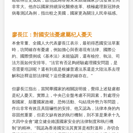
能取得歷史成就，故他認為香港未來跟隨國家步伐發展空間
非常大。他亦以國家持續深化醫療改革、積極處理新冠肺炎
病毒測試為例，指出較之美國，國家更為關注人民幸福感。
廖長江：對國安法憂慮屬杞人憂天
本會常董、全國人大代表廖長江表示，最初得悉國安法草案
時，坊間確存有憂慮，例如擔心與香港現有法律、國際公
約、國際慣例或《基本法》未能協調，還有檢控、執法、司
法方面如何安排等。“法官有否足夠經驗處理國安問題，是
否需要培訓呢？還有到底是根據普通法系還是大陸法系去理
解和詮釋這部法律呢？這些憂慮的確存在。”
但廖長江指出，當閱畢國家的相關說明後，覺得上述疑慮都
是杞人憂天。實際上，中央已全盤考慮不同因素，對處理分
裂國家、顛覆國家政權、恐怖活動、勾結境外勢力等問題，
作出非常有效且具阻嚇性的安排。他又認為，法律本身的內
容固然重要，但若欠缺有效的執行機制，則不算是秉承十九
大四中全會“建立健全維護國家安全的法律制度和執行機
制”的精神。“我認為香港國安法其實算是相對溫和，亦切合