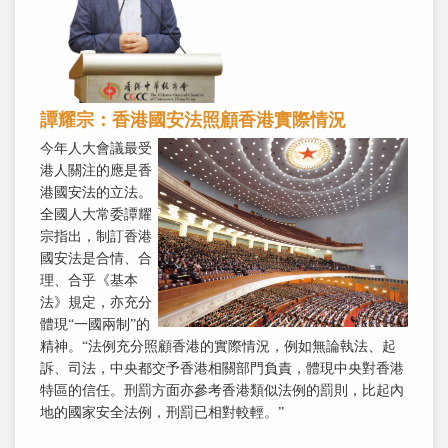
譚耀宗：香港國安法照顧香港實際情況
今年人大會議最受
港人關注的應是香
港國安法的立法。
全國人大常委譚耀
宗指出，制訂香港
國安法是合情、合
理、合乎《基本
法》規定，亦充分
體現“一國兩制”的
精神。“法例充分照顧香港的實際情況，例如無論執法、起
訴、司法，中央都交予香港相關部門負責，體現中央對香港
特區的信任。刑罰方面亦參考香港類似法例的罰則，比起內
地的國家安全法例，刑罰已相對較輕。”