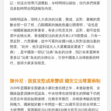
記；但這次領導只讀重點，令時間得以縮短，但代表們就要
花多點時間去閱讀報告內容。
胡曉明認為，現時人大表決的法案，贊成、反對、棄權的票
數全部一目了然，凸顯國家的施政愈趨公開透明，“這也是
一個國家施政的寒暑表，有多少民意支持、反對，都可從投
票中反映出來。香港國安法的表決共有2,878票贊成，只有一
票反對，六票棄權，從中可看到全國14億人民對這個法案的
態度。”此外，他又提到這次人大還審議並通過了《民法
典》，是中國第一部以“法典”為名的法律，預計未來還將有
更多以“法典”為名的法律出台，引領中國進入法律創新的時
代，值得大家多加留意。
陳仲尼：脫貧攻堅成果豐碩 國安立法尊重兩制
2020年是國家全面建成小康社會目標之年，本會副會長、全
國政協委員陳仲尼認為，中央領導在疫情發生的障礙下仍然
決意在年底前如期達標，任務非常艱巨，亦相當考驗其智慧
與魄力。國家能於數十年間從一窮二白躍升至目前全球第二
大經濟體，貧困縣從2012年的逾830個大跌至2019年底的52