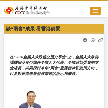
Toggle nav
談“兩會”成果 看香港前景
在“2020全國人大政協交流分享會”上，全國人大常委
譚耀宗及多位擔任全國人大代表、全國政協委員的本
會成員，共同探討今年“兩會”重要精神和政策方向，
以及對香港未來發展帶來的啟示和機遇。