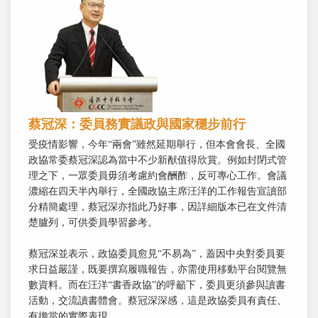
蔡冠深：委員務實議政與國家穩步前行
受疫情影響，今年“兩會”雖然延期舉行，但本會會長、全國
政協常委蔡冠深認為當中不少新猷值得欣賞。例如封閉式管
理之下，一眾委員毋須考慮約會酬酢，反可專心工作。會議
濃縮在四天半內舉行，全國政協主席汪洋的工作報告宣讀部
分精簡處理，蔡冠深亦指此乃好事，因詳細版本已在文件清
楚臚列，可供委員學習參考。
蔡冠深並表示，政協委員愈見“不易為”，蓋因中央對委員要
求日益嚴謹，既要撰寫履職報告，亦需使用移動平台閱覽無
數資料。而在汪洋“書香政協”的呼籲下，委員更須參與讀書
活動，交流讀書體會。蔡冠深深感，這是政協委員有責任、
有擔當的實際表現。