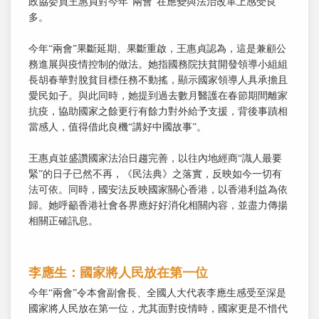
政協委員王惠貞對今年“兩會”在應變與法治改革上感受良
多。
今年“兩會”果斷延期、果斷重啟，王惠貞認為，這是兼顧公
務進展與疫情控制的做法。她指國務院扶貧開發領導小組組
長胡春華對脫貧目標任務不動搖，顯示國家領導人具承擔且
愛民如子。與此同時，她提到過去數月醫護在春節期間離家
抗疫，協助國家之餘更行有餘力對外給予支援，背後事蹟相
當感人，值得借此良機“講好中國故事”。
王惠貞並盛讚國家法治日趨完善，以往內地經商“識人最要
緊”的日子已然不再，《民法典》之落實，反映如今一切有
法可依。同時，國安法反映國家關心香港，以香港利益為依
歸。她呼籲香港社會各界應好好消化相關內容，並盡力傳揚
相關正確訊息。
李應生：國家將人民放在第一位
今年“兩會”令本會副會長、全國人大代表李應生感受至深是
國家將人民放在第一位，尤其面對疫情時，國家更是不惜代