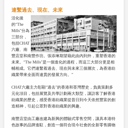
連繫過去、現在、未來
活化後
的“The
Mills”分為
三部分，
包括CHAT
六廠、南
豐店堂和南豐作坊。張添琳期望藉此由內到外，重塑香港的
未來。“The Mills”是一個進化的過程，而這三大部分更是相
輔相成。它們連繫着過去、現在與未來三個層次，為香港紡
織業帶來全面而連貫的發展方向。”
CHAT六廠主力彰顯“過去”的香港和荃灣歷史，負責策劃多
元化項目，包括展覽及共學計劃兩大類型，讓訪客了解香港
紡織業的歷史，感受香港紡織業從昔日到今天依然豐富的創
造精神，引起公眾對香港紡織業的興趣。
南豐店堂由工廠改建為新興的體驗式零售空間，讓具本港特
色故事的品牌進駐，創造一個符合現今社會的全新零售購物