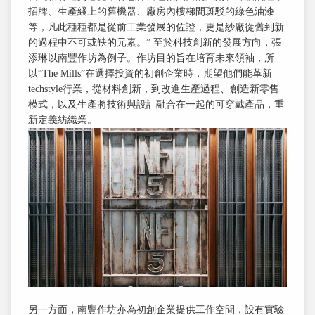
招牌、生產綫上的舊機器、廠房內樓梯間斑駁的綠色油漆
等，凡此種種都是從前工業發展的佐證，更是紗廠從舊到新
的過程中不可或缺的元素。” 至於科技創新的發展方向，張
添琳以南豐作坊為例子。作坊目的旨在培育未來領袖，所
以“The Mills”在選擇投資的初創企業時，期望他們能革新
techstyle行業，從材料創新，到改進生產過程、創造新零售
模式，以及生產將技術與設計融合在一起的可穿戴產品，重
新定義紡織業。
另一方面，南豐作坊亦為初創企業提供工作空間，設有實驗