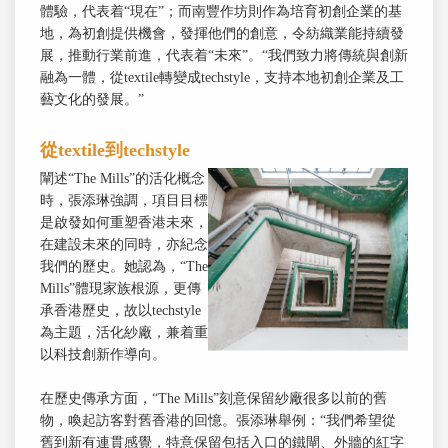
體驗，代表着“現在”；而南豐作坊則作為培育初創企業的基
地，為初創提供機會，發揮他們的創意，令紡織業能持續發
展，推動行業前進，代表着“未來”。“我們致力將傳統與創新
融為一體，從textile轉變成techstyle，支持本地初創企業及工
藝文化的發展。”
從textile到techstyle
闡述“The Mills”的活化概念
時，張添琳強調，項目目標
是啟發如何重塑香港未來，
在建設未來的同時，亦紀念
我們的歷史。她認為，“The
Mills”體現家族根源，更傳
承香港歷史，故以techstyle
為主題，活化紗廠，兼着重
以科技創新作導向。
在歷史傳承方面，“The Mills”刻意保留紗廠很多以前的舊
物，喚起訪客對舊香港的回憶。張添琳舉例：“我們希望從
舊到新有連貫感覺，特意保留包括入口的鐵閘、外牆的紅字