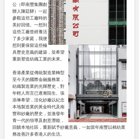
公（即南豐集團創
辦人陳廷驊）一起
參觀這些工廠時的
美好回憶。一想到
這些工廠曾經養活
了多少家庭，我便
想到要保留這些極
具歷史意義的建築，並希望
重新塑造紡織工業的未來。
香港產業從傳統製造業轉型
至今天的國際金融服務業，
紡織製造業的光輝歷史，對
年輕人而言已逐漸陌生。張
添琳希望，活化紗廠以紀念
本地製造業的黃金時代及南
豐和紗廠的歷史，並激發年
青一代的領導及創意潛能，
回饋本地社區，重新賦予紗廠意義，一如當年南豐以棉紡業
務改善許多香港人的生活。