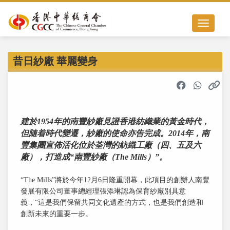
Toggle nav
昔日紗廠 華麗變身
建於1954年的南豐紗廠見證香港紡織業的黃金時代，
但隨着時代變遷，紗廠的使命亦告完成。2014年，南
豐集團宣佈活化位於荃灣的紡織工廠（四、五及六
廠），打造成“南豐紗廠（The Mills）”。
“The Mills”將於今年12月6日隆重開幕，此項目的創辦人南豐
發展有限公司董事總經理張添琳認為保育紗廠別具意
義，“這是我們保留共同文化遺產的方式，也是我們創造和
創新未來的重要一步。